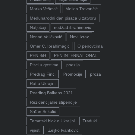
Marko Vešović
Melida Travančić
Međunarodni dan pisaca u zatvoru
Natječaji
nedžad ibrahimović
Nenad Veličković
Novi Izraz
Omer Ć. Ibrahimagić
O penovcima
PEN BiH
PEN INTERNATIONAL
Pisci u gostima
poezija
Predrag Finci
Promocije
proza
Rat u Ukrajini
Reading Balkans 2021
Rezidencijalne stipendije
Srđan Sekulić
Tematski blok o Ukrajini
Traduki
vijesti
Željko Ivanković