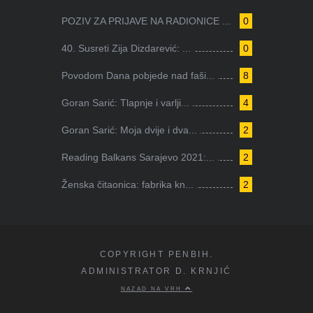
POZIV ZA PRIJAVE NA RADIONICE ...
0
40. Susreti Zija Dizdarević: ...
0
Povodom Dana pobjede nad faši...
8
Goran Sarić: Tlapnje i varlji...
4
Goran Sarić: Moja dvije i dva...
2
Reading Balkans Sarajevo 2021:...
2
Ženska čitaonica: fabrika kn...
2
COPYRIGHT PENBIH.
ADMINISTRATOR D. KRNJIĆ
NAZAD NA VRH