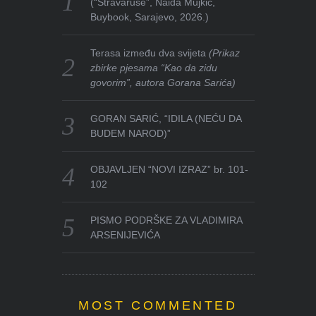
(“Stravaruše”, Naida Mujkić,
Buybook, Sarajevo, 2026.)
Terasa između dva svijeta
(Prikaz
zbirke pjesama “Kao da zidu
govorim”, autora Gorana Sarića)
GORAN SARIĆ, “IDILA (NEĆU DA
BUDEM NAROD)”
OBJAVLJEN “NOVI IZRAZ” br. 101-
102
PISMO PODRŠKE ZA VLADIMIRA
ARSENIJEVIĆA
MOST COMMENTED