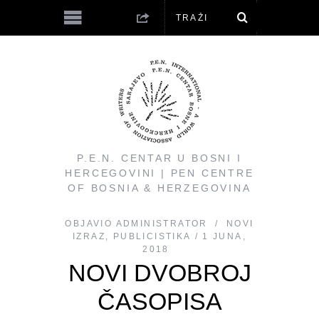
P.E.N. CENTAR U BOSNI I
HERCEGOVINI | PEN CENTRE
OF BOSNIA & HERZEGOVINA
OBJAVIO
ADMINISTRATOR
NOVI
IZRAZ
,
PUBLICISTIKA
1 JUNA,
2018
NOVI DVOBROJ
ČASOPISA