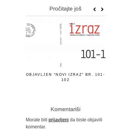
Pročitajte još
OBJAVLJEN “NOVI IZRAZ” BR. 101-
POZIV ZA 
102
TEMATSKI
Komentariši
Morate biti
prijavljeni
da biste objavili
komentar.