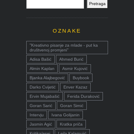
Pretraga
OZNAKE
"Kreativno pisanje za mlade - put ka
društvenoj promjeni"
Adisa Bašić
Ahmed Burić
Almin Kaplan
Asmir Kujović
Bjanka Alajbegović
Buybook
Darko Cvijetić
Enver Kazaz
Ervin Mujabašić
Ferida Duraković
Goran Sarić
Goran Simić
Intervju
Ivana Golijanin
Jasmin Agić
Kratka priča
Kritika/esej
Lejla Kalamujić