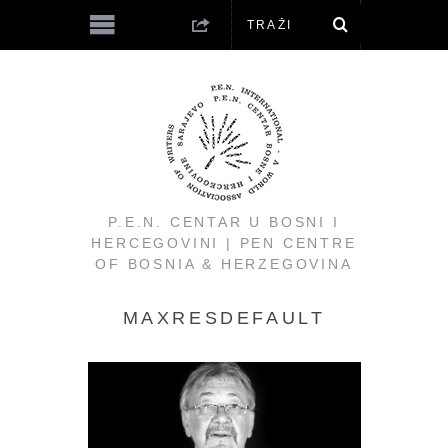
P.E.N. CENTAR U BOSNI I
HERCEGOVINI | PEN CENTRE
OF BOSNIA & HERZEGOVINA
MAXRESDEFAULT