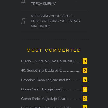
TREĆA SMENA”
RELEASING YOUR VOICE –
PUBLIC READING WITH STACY
MATTINGLY
MOST COMMENTED
POZIV ZA PRIJAVE NA RADIONICE ...
0
40. Susreti Zija Dizdarević: ...
0
Povodom Dana pobjede nad faši...
8
Goran Sarić: Tlapnje i varlji...
4
Goran Sarić: Moja dvije i dva...
2