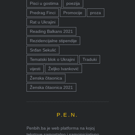
Pisci u gostima
poezija
Predrag Finci
Promocije
proza
Rat u Ukrajini
Reading Balkans 2021
Rezidencijalne stipendije
Srđan Sekulić
Tematski blok o Ukrajini
Traduki
vijesti
Željko Ivanković
Ženska čitaonica
Ženska čitaonica 2021
P.E.N.
Penbih.ba je web platforma na kojoj
tekstove samostalno i samoinicijativno