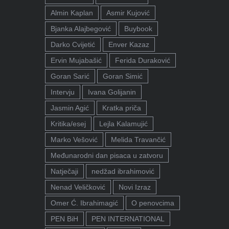
Almin Kaplan
Asmir Kujović
Bjanka Alajbegović
Buybook
Darko Cvijetić
Enver Kazaz
Ervin Mujabašić
Ferida Duraković
Goran Sarić
Goran Simić
Intervju
Ivana Golijanin
Jasmin Agić
Kratka priča
Kritika/esej
Lejla Kalamujić
Marko Vešović
Melida Travančić
Međunarodni dan pisaca u zatvoru
Natječaji
nedžad ibrahimović
Nenad Veličković
Novi Izraz
Omer Ć. Ibrahimagić
O penovcima
PEN BiH
PEN INTERNATIONAL