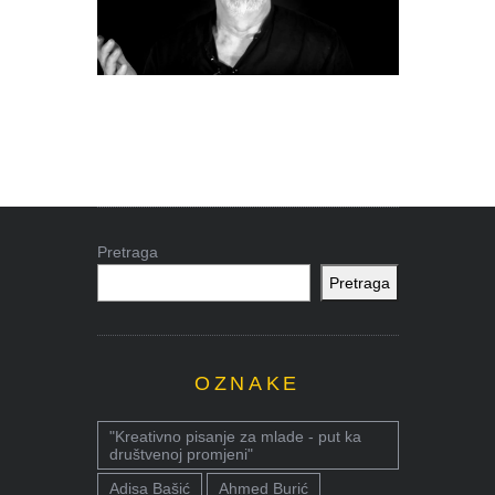
Pretraga
Pretraga
OZNAKE
"Kreativno pisanje za mlade - put ka
društvenoj promjeni"
Adisa Bašić
Ahmed Burić