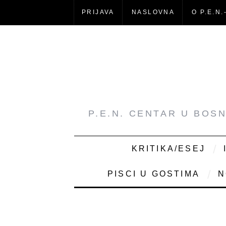
PRIJAVA
NASLOVNA
O P.E.N.
P.E.N. CENTAR U BOS
KRITIKA/ESEJ
PISCI U GOSTIMA
N