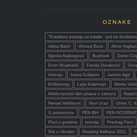
OZNAKE
"Kreativno pisanje za mlade - put ka društven
Adisa Bašić
Ahmed Burić
Almin Kaplan
Bjanka Alajbegović
Buybook
Darko Cvij
Ervin Mujabašić
Ferida Duraković
Gora
Intervju
Ivana Golijanin
Jasmin Agić
Kritika/esej
Lejla Kalamujić
Marko Vešo
Međunarodni dan pisaca u zatvoru
Natječa
Nenad Veličković
Novi Izraz
Omer Ć. I
O penovcima
PEN BiH
PEN INTERNA
Pisci u gostima
poezija
Predrag Finci
Rat u Ukrajini
Reading Balkans 2021
R