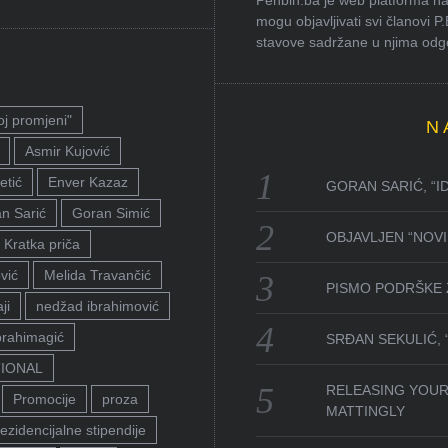
Penbih.ba je web platforma na 
mogu objavljivati svi članovi P
stavove sadržane u njima odgov
oj promjeni"
N
Asmir Kujović
etić
Enver Kazaz
GORAN SARIĆ, “I
n Sarić
Goran Simić
OBJAVLJEN “NOVI 
Kratka priča
vić
Melida Travančić
PISMO PODRŠKE 
ji
nedžad ibrahimović
brahimagić
SRĐAN SEKULIĆ,
TIONAL
RELEASING YOUR
Promocije
proza
MATTINGLY
ezidencijalne stipendije