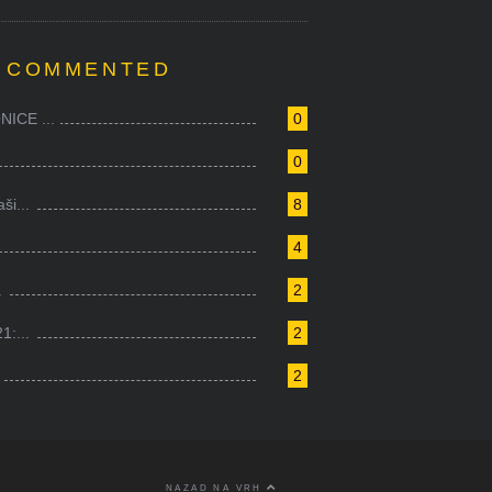
 COMMENTED
ICE ...
0
0
i...
8
4
.
2
1:...
2
2
NAZAD NA VRH