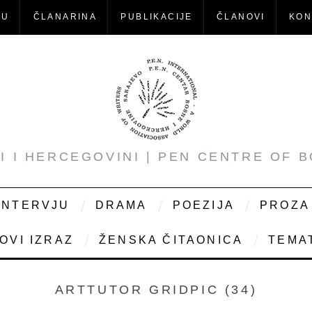
-U
ČLANARINA
PUBLIKACIJE
ČLANOVI
KON
NI I HERCEGOVINI | PEN CENTRE OF 
INTERVJU
DRAMA
POEZIJA
PROZA
OVI IZRAZ
ŽENSKA ČITAONICA
TEMAT
ARTTUTOR GRIDPIC (34)