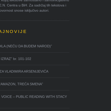
kojoj tekstove samostalno i samoinicijativno
.E.N. Centra u BiH. Za sadržaj tih tekstova i
ornost snose isključivo autori.
AJNOVIJE
DILA (NEĆU DA BUDEM NAROD)”
IZRAZ” br. 101-102
ZA VLADIMIRA ARSENIJEVIĆA
 “AMAZON, TREĆA SMENA”
 VOICE – PUBLIC READING WITH STACY