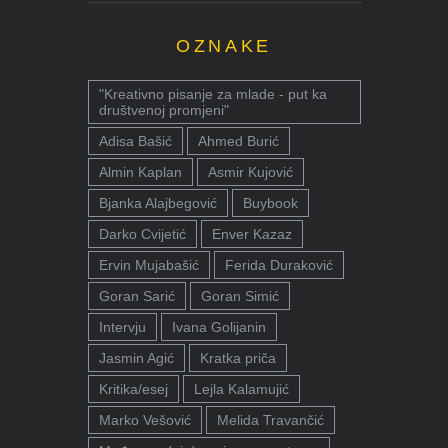
OZNAKE
"Kreativno pisanje za mlade - put ka
društvenoj promjeni"
Adisa Bašić
Ahmed Burić
Almin Kaplan
Asmir Kujović
Bjanka Alajbegović
Buybook
Darko Cvijetić
Enver Kazaz
Ervin Mujabašić
Ferida Duraković
Goran Sarić
Goran Simić
Intervju
Ivana Golijanin
Jasmin Agić
Kratka priča
Kritika/esej
Lejla Kalamujić
Marko Vešović
Melida Travančić