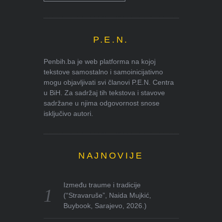
P.E.N.
Penbih.ba je web platforma na kojoj
tekstove samostalno i samoinicijativno
mogu objavljivati svi članovi P.E.N. Centra
u BiH. Za sadržaj tih tekstova i stavove
sadržane u njima odgovornost snose
isključivo autori.
NAJNOVIJE
Između traume i tradicije
(“Stravaruše”, Naida Mujkić,
Buybook, Sarajevo, 2026.)