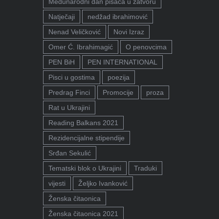
Međunarodni dan pisaca u zatvoru
Natječaji
nedžad ibrahimović
Nenad Veličković
Novi Izraz
Omer Ć. Ibrahimagić
O penovcima
PEN BiH
PEN INTERNATIONAL
Pisci u gostima
poezija
Predrag Finci
Promocije
proza
Rat u Ukrajini
Reading Balkans 2021
Rezidencijalne stipendije
Srđan Sekulić
Tematski blok o Ukrajini
Traduki
vijesti
Željko Ivanković
Ženska čitaonica
Ženska čitaonica 2021