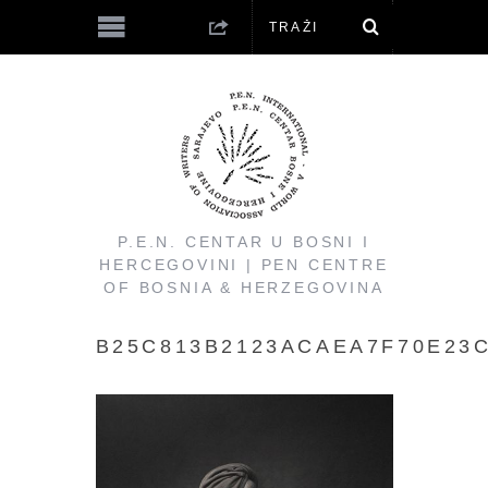
P.E.N. CENTAR U BOSNI I
HERCEGOVINI | PEN CENTRE
OF BOSNIA & HERZEGOVINA
B25C813B2123ACAEA7F70E23