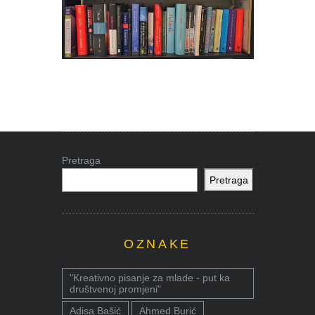
Pretraga
Pretraga
OZNAKE
"Kreativno pisanje za mlade - put ka
društvenoj promjeni"
Adisa Bašić
Ahmed Burić