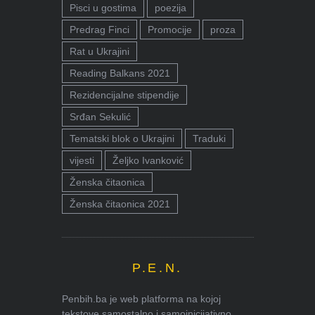
Pisci u gostima
poezija
Predrag Finci
Promocije
proza
Rat u Ukrajini
Reading Balkans 2021
Rezidencijalne stipendije
Srđan Sekulić
Tematski blok o Ukrajini
Traduki
vijesti
Željko Ivanković
Ženska čitaonica
Ženska čitaonica 2021
P.E.N.
Penbih.ba je web platforma na kojoj
tekstove samostalno i samoinicijativno