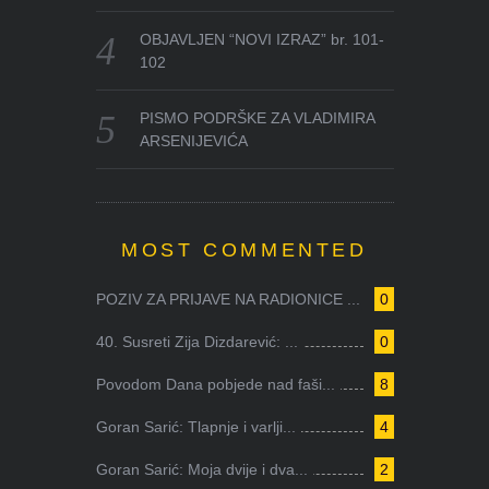
OBJAVLJEN “NOVI IZRAZ” br. 101-
102
PISMO PODRŠKE ZA VLADIMIRA
ARSENIJEVIĆA
MOST COMMENTED
POZIV ZA PRIJAVE NA RADIONICE ...
0
40. Susreti Zija Dizdarević: ...
0
Povodom Dana pobjede nad faši...
8
Goran Sarić: Tlapnje i varlji...
4
Goran Sarić: Moja dvije i dva...
2