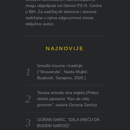
mogu objavljivati svi članovi P.E.N. Centra
u BiH. Za sadržaj tih tekstova i stavove
sadržane u njima odgovornost snose
isključivo autori.
NAJNOVIJE
Između traume i tradicije
(“Stravaruše”, Naida Mujkić,
Buybook, Sarajevo, 2026.)
Terasa između dva svijeta
(Prikaz
zbirke pjesama “Kao da zidu
govorim”, autora Gorana Sarića)
GORAN SARIĆ, “IDILA (NEĆU DA
BUDEM NAROD)”