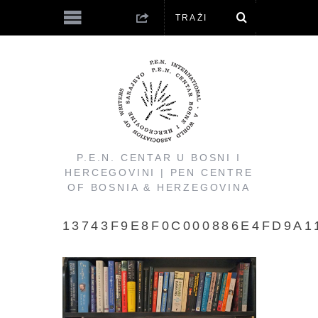
P.E.N. CENTAR U BOSNI I
HERCEGOVINI | PEN CENTRE
OF BOSNIA & HERZEGOVINA
13743F9E8F0C000886E4FD9A1