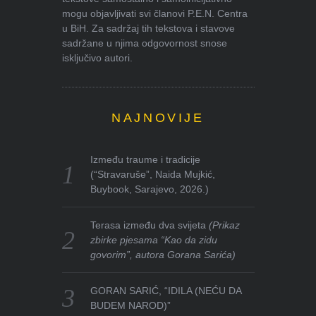
mogu objavljivati svi članovi P.E.N. Centra
u BiH. Za sadržaj tih tekstova i stavove
sadržane u njima odgovornost snose
isključivo autori.
NAJNOVIJE
Između traume i tradicije
(“Stravaruše”, Naida Mujkić,
Buybook, Sarajevo, 2026.)
Terasa između dva svijeta
(Prikaz
zbirke pjesama “Kao da zidu
govorim”, autora Gorana Sarića)
GORAN SARIĆ, “IDILA (NEĆU DA
BUDEM NAROD)”