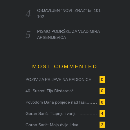
OBJAVLJEN “NOVI IZRAZ” br. 101-
102
PISMO PODRŠKE ZA VLADIMIRA
ARSENIJEVIĆA
MOST COMMENTED
POZIV ZA PRIJAVE NA RADIONICE ...
0
40. Susreti Zija Dizdarević: ...
0
Povodom Dana pobjede nad faši...
8
Goran Sarić: Tlapnje i varlji...
4
Goran Sarić: Moja dvije i dva...
2