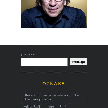
Pretraga
Pretraga
OZNAKE
"Kreativno pisanje za mlade - put ka
društvenoj promjeni"
Adisa Bašić
Ahmed Burić