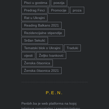
Pisci u gostima
poezija
Predrag Finci
Promocije
proza
Rat u Ukrajini
Reading Balkans 2021
Rezidencijalne stipendije
Srđan Sekulić
Tematski blok o Ukrajini
Traduki
vijesti
Željko Ivanković
Ženska čitaonica
Ženska čitaonica 2021
P.E.N.
Penbih.ba je web platforma na kojoj
tekstove samostalno i samoinicijativno