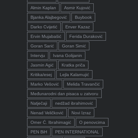
Almin Kaplan
Asmir Kujović
Bjanka Alajbegović
Buybook
Darko Cvijetić
Enver Kazaz
Ervin Mujabašić
Ferida Duraković
Goran Sarić
Goran Simić
Intervju
Ivana Golijanin
Jasmin Agić
Kratka priča
Kritika/esej
Lejla Kalamujić
Marko Vešović
Melida Travančić
Međunarodni dan pisaca u zatvoru
Natječaji
nedžad ibrahimović
Nenad Veličković
Novi Izraz
Omer Ć. Ibrahimagić
O penovcima
PEN BiH
PEN INTERNATIONAL