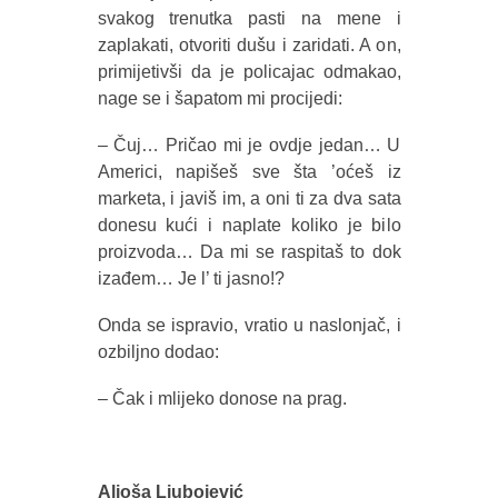
svakog trenutka pasti na mene i
zaplakati, otvoriti dušu i zaridati. A on,
primijetivši da je policajac odmakao,
nage se i šapatom mi procijedi:
– Čuj… Pričao mi je ovdje jedan… U
Americi, napišeš sve šta ’oćeš iz
marketa, i javiš im, a oni ti za dva sata
donesu kući i naplate koliko je bilo
proizvoda… Da mi se raspitaš to dok
izađem… Je l’ ti jasno!?
Onda se ispravio, vratio u naslonjač, i
ozbiljno dodao:
– Čak i mlijeko donose na prag.
Aljoša Ljubojević