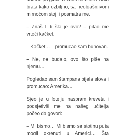
brata kako ozbiljno, sa neobjašnjivom
mirnoćom stoji i posmatra me.
– Znaš li ti šta je ovo? – pitao me
vrteći kačket.
– Kačket… – promucao sam bunovan.
– Ne, ne budalo, ovo što piše na
njemu…
Pogledao sam štampana bijela slova i
promucao: Amerika…
Sjeo je u fotelju naspram kreveta i
podsjetivši me na našeg učitelja
počeo da govori:
– Mi bismo… Mi bismo se stotinu puta
mogli okrenuti u Americi… Šta