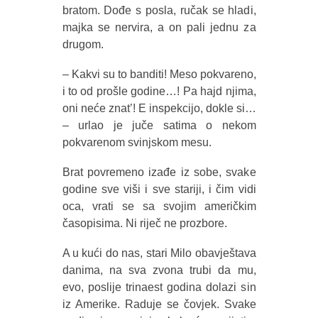
bratom. Dođe s posla, ručak se hladi,
majka se nervira, a on pali jednu za
drugom.
– Kakvi su to banditi! Meso pokvareno,
i to od prošle godine…! Pa hajd njima,
oni neće znat’! E inspekcijo, dokle si…
– urlao je juče satima o nekom
pokvarenom svinjskom mesu.
Brat povremeno izađe iz sobe, svake
godine sve viši i sve stariji, i čim vidi
oca, vrati se sa svojim američkim
časopisima. Ni riječ ne prozbore.
A u kući do nas, stari Milo obavještava
danima, na sva zvona trubi da mu,
evo, poslije trinaest godina dolazi sin
iz Amerike. Raduje se čovjek. Svake