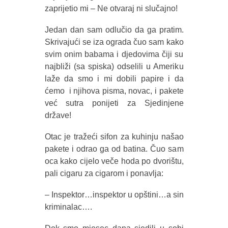
zaprijetio mi – Ne otvaraj ni slučajno!
Jedan dan sam odlučio da ga pratim.
Skrivajući se iza ograda čuo sam kako
svim onim babama i djedovima čiji su
najbliži (sa spiska) odselili u Ameriku
laže da smo i mi dobili papire i da
ćemo i njihova pisma, novac, i pakete
već sutra ponijeti za Sjedinjene
države!
Otac je tražeći sifon za kuhinju našao
pakete i odrao ga od batina. Čuo sam
oca kako cijelo veče hoda po dvorištu,
pali cigaru za cigarom i ponavlja:
– Inspektor…inspektor u opštini…a sin
kriminalac….