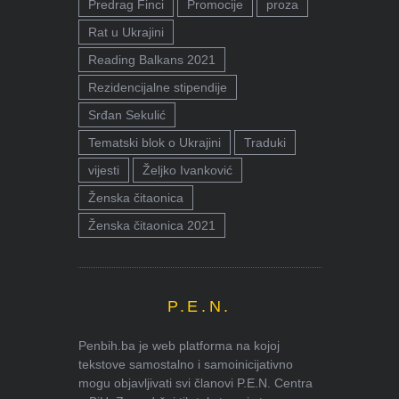
Predrag Finci
Promocije
proza
Rat u Ukrajini
Reading Balkans 2021
Rezidencijalne stipendije
Srđan Sekulić
Tematski blok o Ukrajini
Traduki
vijesti
Željko Ivanković
Ženska čitaonica
Ženska čitaonica 2021
P.E.N.
Penbih.ba je web platforma na kojoj
tekstove samostalno i samoinicijativno
mogu objavljivati svi članovi P.E.N. Centra