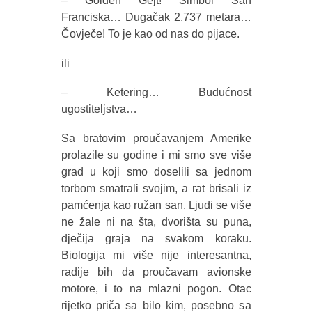
– Golden Gejt! Simbol San
Franciska… Dugačak 2.737 metara…
Čovječe! To je kao od nas do pijace.
ili
– Ketering… Budućnost
ugostiteljstva…
Sa bratovim proučavanjem Amerike
prolazile su godine i mi smo sve više
grad u koji smo doselili sa jednom
torbom smatrali svojim, a rat brisali iz
pamćenja kao ružan san. Ljudi se više
ne žale ni na šta, dvorišta su puna,
dječija graja na svakom koraku.
Biologija mi više nije interesantna,
radije bih da proučavam avionske
motore, i to na mlazni pogon. Otac
rijetko priča sa bilo kim, posebno sa