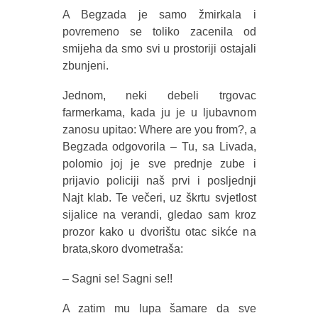
A Begzada je samo žmirkala i
povremeno se toliko zacenila od
smijeha da smo svi u prostoriji ostajali
zbunjeni.
Jednom, neki debeli trgovac
farmerkama, kada ju je u ljubavnom
zanosu upitao: Where are you from?, a
Begzada odgovorila – Tu, sa Livada,
polomio joj je sve prednje zube i
prijavio policiji naš prvi i posljednji
Najt klab. Te večeri, uz škrtu svjetlost
sijalice na verandi, gledao sam kroz
prozor kako u dvorištu otac sikće na
brata,skoro dvometraša:
– Sagni se! Sagni se!!
A zatim mu lupa šamare da sve