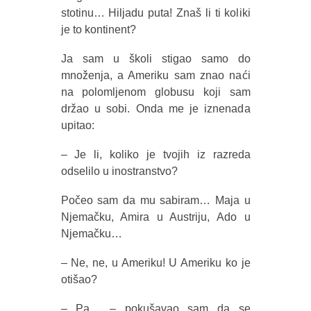
stotinu… Hiljadu puta! Znaš li ti koliki
je to kontinent?
Ja sam u školi stigao samo do
množenja, a Ameriku sam znao naći
na polomljenom globusu koji sam
držao u sobi. Onda me je iznenada
upitao:
– Je li, koliko je tvojih iz razreda
odselilo u inostranstvo?
Počeo sam da mu sabiram… Maja u
Njemačku, Amira u Austriju, Ado u
Njemačku…
– Ne, ne, u Ameriku! U Ameriku ko je
otišao?
– Pa… – pokušavao sam da se