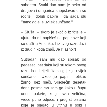
saberem. Svaki dan nam je neko od
drugova i drugarica saopštavao da su
roditelji dobili papire i da sada idu
’’tamo gdje je uvijek sunčano.’’
– Slušaj – skoro je skočio iz fotelje –
ujutro da mi napišeš na papir sve koji
su otišli u Ameriku. I iz tvog razreda, i
iz drugih koga znaš. Je l’ jasno?!
Sutradan sam mu dao spisak od
pedeset i pet đaka koji su tokom prvog
razreda odletjeli ’’tamo gdje je uvijek
sunčano’’. Uzeo je papir i otišao
žurno, bez riječi. Sljedećih desetak
dana posmatrao sam ga kako u šupu
unosi pakete, kutije svih veličina,
vreće pune odjeće, i pregršt pisama
koje je slagao u vitrinu u sobi i