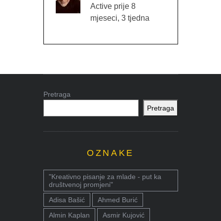
Active prije 8
mjeseci, 3 tjedna
Pretraga
Pretraga
OZNAKE
"Kreativno pisanje za mlade - put ka
društvenoj promjeni"
Adisa Bašić
Ahmed Burić
Almin Kaplan
Asmir Kujović