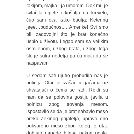
rakijom, majka i ja umorom. Dok mu je
svlačila cipele i košulju na krevetu,
čuo sam oca kako baulja: Ketering
jeee…budućnost… Amerike! Svi smo
bili zadovoljni što je brat konačno
uspio u životu. Legao sam sa velikim
osmijehom, i zbog brata, i zbog toga
što je sutra nedelja pa ću moći da se
naspavam.
U sedam sati ujutro probudila nas je
policija. Otac je izašao u gaćama ne
shvatajući o čemu se radi. Rekli su
nam da se polovina gostiju javila u
bolnicu zbog trovanja mesom.
Ispostavilo se da je brat nabavio meso
preko Zekinog prijatelja, upravo ono
pokvareno meso zbog kojeg je otac
dobijao napade bijesa nakon posla.