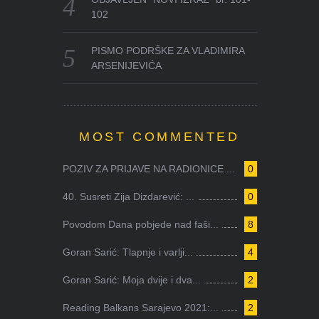
102
PISMO PODRŠKE ZA VLADIMIRA
ARSENIJEVIĆA
MOST COMMENTED
POZIV ZA PRIJAVE NA RADIONICE ...
0
40. Susreti Zija Dizdarević: ...
0
Povodom Dana pobjede nad faši...
8
Goran Sarić: Tlapnje i varlji...
4
Goran Sarić: Moja dvije i dva...
2
Reading Balkans Sarajevo 2021:...
2