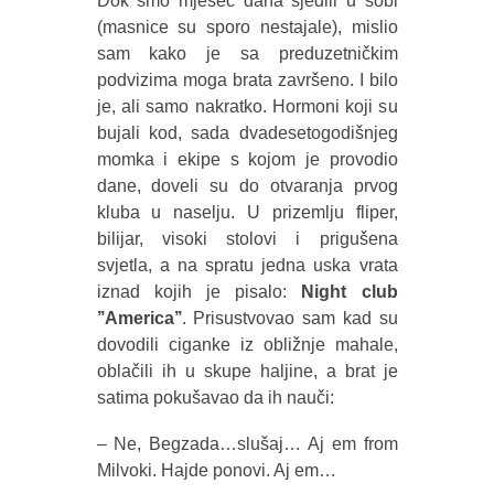
Dok smo mjesec dana sjedili u sobi
(masnice su sporo nestajale), mislio
sam kako je sa preduzetničkim
podvizima moga brata završeno. I bilo
je, ali samo nakratko. Hormoni koji su
bujali kod, sada dvadesetogodišnjeg
momka i ekipe s kojom je provodio
dane, doveli su do otvaranja prvog
kluba u naselju. U prizemlju fliper,
bilijar, visoki stolovi i prigušena
svjetla, a na spratu jedna uska vrata
iznad kojih je pisalo:
Night club
’’America’’
. Prisustvovao sam kad su
dovodili ciganke iz obližnje mahale,
oblačili ih u skupe haljine, a brat je
satima pokušavao da ih nauči:
– Ne, Begzada…slušaj… Aj em from
Milvoki. Hajde ponovi. Aj em…