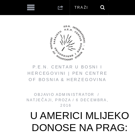
P.E.N. CENTAR U BOSNI I
HERCEGOVINI | PEN CENTRE
OF BOSNIA & HERZEGOVINA
OBJAVIO
ADMINISTRATOR
NATJEČAJI
,
PROZA
6 DECEMBRA,
2016
U AMERICI MLIJEKO
DONOSE NA PRAG: