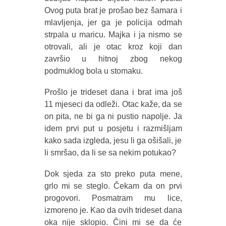
Ovog puta brat je prošao bez šamara i
mlavljenja, jer ga je policija odmah
strpala u maricu. Majka i ja nismo se
otrovali, ali je otac kroz koji dan
završio u hitnoj zbog nekog
podmuklog bola u stomaku.
Prošlo je trideset dana i brat ima još
11 mjeseci da odleži. Otac kaže, da se
on pita, ne bi ga ni pustio napolje. Ja
idem prvi put u posjetu i razmišljam
kako sada izgleda, jesu li ga ošišali, je
li smršao, da li se sa nekim potukao?
Dok sjeda za sto preko puta mene,
grlo mi se steglo. Čekam da on prvi
progovori. Posmatram mu lice,
izmoreno je. Kao da ovih trideset dana
oka nije sklopio. Čini mi se da će