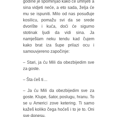
godine je spominjao kako će umrijeti a
sina vidjeti neće, a eto sada, želja će
mu se ispuniti. Milo od nas posuđuje
kosilicu, pomažu svi da se srede
dvorište i kuća, doći će sigurno
stotinak ljudi da vidi sina. Ja
namještam neku tendu kad čujem
kako brat iza šupe prilazi ocu i
samouvjereno započinje:
– Stari, ja ću Mili da obezbijedim sve
za goste.
– Šta ćeš ti…
– Ja ću Mili da obezbijedim sve za
goste. Klupe, šator, poslugu, hranu. To
se u Americi zove ketering. Ti samo
kažeš koliko čega hoćeš i to je to. Oni
sve donesu.