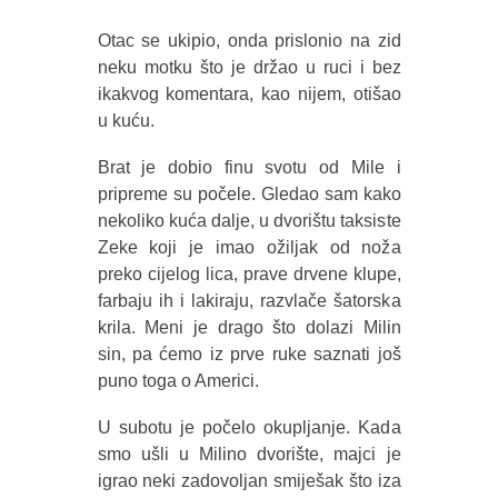
Otac se ukipio, onda prislonio na zid
neku motku što je držao u ruci i bez
ikakvog komentara, kao nijem, otišao
u kuću.
Brat je dobio finu svotu od Mile i
pripreme su počele. Gledao sam kako
nekoliko kuća dalje, u dvorištu taksiste
Zeke koji je imao ožiljak od noža
preko cijelog lica, prave drvene klupe,
farbaju ih i lakiraju, razvlače šatorska
krila. Meni je drago što dolazi Milin
sin, pa ćemo iz prve ruke saznati još
puno toga o Americi.
U subotu je počelo okupljanje. Kada
smo ušli u Milino dvorište, majci je
igrao neki zadovoljan smiješak što iza