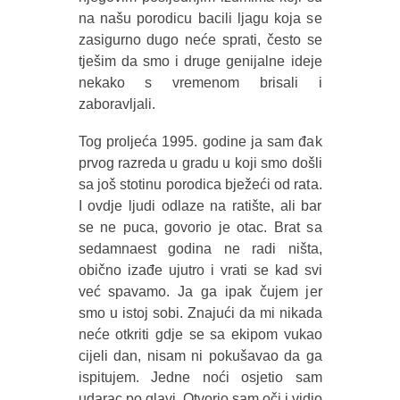
na našu porodicu bacili ljagu koja se
zasigurno dugo neće sprati, često se
tješim da smo i druge genijalne ideje
nekako s vremenom brisali i
zaboravljali.
Tog proljeća 1995. godine ja sam đak
prvog razreda u gradu u koji smo došli
sa još stotinu porodica bježeći od rata.
I ovdje ljudi odlaze na ratište, ali bar
se ne puca, govorio je otac. Brat sa
sedamnaest godina ne radi ništa,
obično izađe ujutro i vrati se kad svi
već spavamo. Ja ga ipak čujem jer
smo u istoj sobi. Znajući da mi nikada
neće otkriti gdje se sa ekipom vukao
cijeli dan, nisam ni pokušavao da ga
ispitujem. Jedne noći osjetio sam
udarac po glavi. Otvorio sam oči i vidio