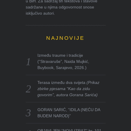
u BiH. Za sadržaj tih tekstova i stavove
sadržane u njima odgovornost snose
isključivo autori.
NAJNOVIJE
Između traume i tradicije
(“Stravaruše”, Naida Mujkić,
Buybook, Sarajevo, 2026.)
Terasa između dva svijeta
(Prikaz
zbirke pjesama “Kao da zidu
govorim”, autora Gorana Sarića)
GORAN SARIĆ, “IDILA (NEĆU DA
BUDEM NAROD)”
OBJAVLJEN “NOVI IZRAZ” br. 101-