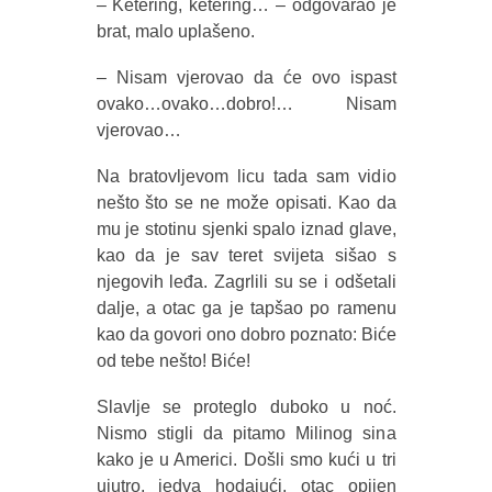
– Ketering, ketering… – odgovarao je
brat, malo uplašeno.
– Nisam vjerovao da će ovo ispast
ovako…ovako…dobro!… Nisam
vjerovao…
Na bratovljevom licu tada sam vidio
nešto što se ne može opisati. Kao da
mu je stotinu sjenki spalo iznad glave,
kao da je sav teret svijeta sišao s
njegovih leđa. Zagrlili su se i odšetali
dalje, a otac ga je tapšao po ramenu
kao da govori ono dobro poznato: Biće
od tebe nešto! Biće!
Slavlje se proteglo duboko u noć.
Nismo stigli da pitamo Milinog sina
kako je u Americi. Došli smo kući u tri
ujutro, jedva hodajući, otac opijen