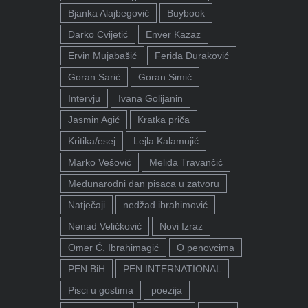
Bjanka Alajbegović
Buybook
Darko Cvijetić
Enver Kazaz
Ervin Mujabašić
Ferida Duraković
Goran Sarić
Goran Simić
Intervju
Ivana Golijanin
Jasmin Agić
Kratka priča
Kritika/esej
Lejla Kalamujić
Marko Vešović
Melida Travančić
Međunarodni dan pisaca u zatvoru
Natječaji
nedžad ibrahimović
Nenad Veličković
Novi Izraz
Omer Ć. Ibrahimagić
O penovcima
PEN BiH
PEN INTERNATIONAL
Pisci u gostima
poezija