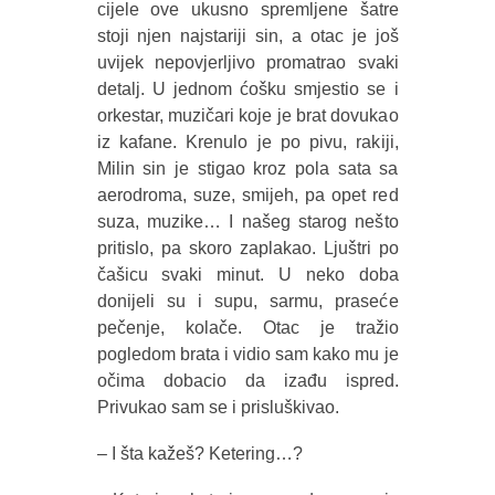
cijele ove ukusno spremljene šatre
stoji njen najstariji sin, a otac je još
uvijek nepovjerljivo promatrao svaki
detalj. U jednom ćošku smjestio se i
orkestar, muzičari koje je brat dovukao
iz kafane. Krenulo je po pivu, rakiji,
Milin sin je stigao kroz pola sata sa
aerodroma, suze, smijeh, pa opet red
suza, muzike… I našeg starog nešto
pritislo, pa skoro zaplakao. Ljuštri po
čašicu svaki minut. U neko doba
donijeli su i supu, sarmu, praseće
pečenje, kolače. Otac je tražio
pogledom brata i vidio sam kako mu je
očima dobacio da izađu ispred.
Privukao sam se i prisluškivao.
– I šta kažeš? Ketering…?