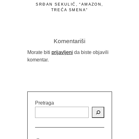
SRĐAN SEKULIĆ, “AMAZON,
S
TREĆA SMENA”
“MELKISE
Komentariši
Morate biti
prijavljeni
da biste objavili
komentar.
Pretraga