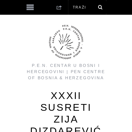
P.E.N. CENTAR U BOSNI I
HERCEGOVINI | PEN CENTRE
OF BOSNIA & HERZEGOVINA
XXXII
SUSRETI
ZIJA
DIZDAREVIĆ