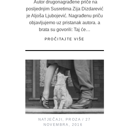
Autor drugonagrađene priče na
posljednjim Susretima Zija Dizdarević
je Aljoša Ljubojević. Nagrađenu priču
objavljujemo uz pristanak autora. a
brata su govorili: Taj će…
PROČITAJTE VIŠE
NATJEČAJI
,
PROZA
27
NOVEMBRA, 2016