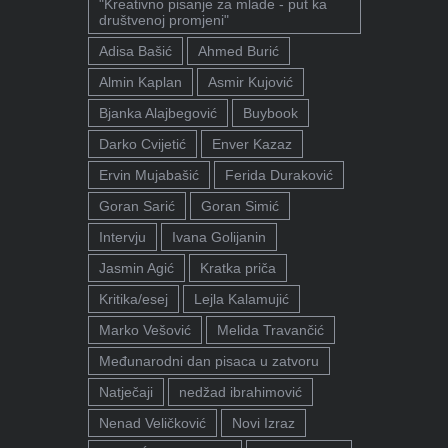
"Kreativno pisanje za mlade - put ka
društvenoj promjeni"
Adisa Bašić
Ahmed Burić
Almin Kaplan
Asmir Kujović
Bjanka Alajbegović
Buybook
Darko Cvijetić
Enver Kazaz
Ervin Mujabašić
Ferida Duraković
Goran Sarić
Goran Simić
Intervju
Ivana Golijanin
Jasmin Agić
Kratka priča
Kritika/esej
Lejla Kalamujić
Marko Vešović
Melida Travančić
Međunarodni dan pisaca u zatvoru
Natječaji
nedžad ibrahimović
Nenad Veličković
Novi Izraz