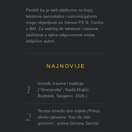
Penbih.ba je web platforma na kojoj
tekstove samostalno i samoinicijativno
mogu objavljivati svi članovi P.E.N. Centra
u BiH. Za sadržaj tih tekstova i stavove
sadržane u njima odgovornost snose
isključivo autori.
NAJNOVIJE
Između traume i tradicije
(“Stravaruše”, Naida Mujkić,
Buybook, Sarajevo, 2026.)
Terasa između dva svijeta
(Prikaz
zbirke pjesama “Kao da zidu
govorim”, autora Gorana Sarića)