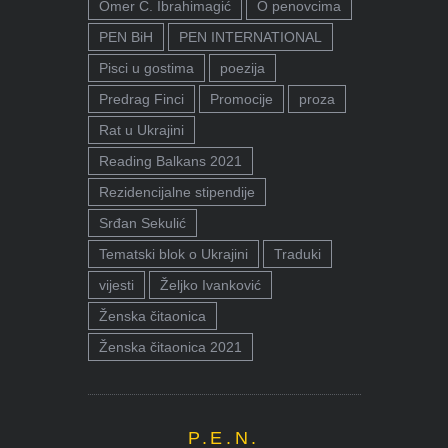
Omer Ć. Ibrahimagić
O penovcima
PEN BiH
PEN INTERNATIONAL
Pisci u gostima
poezija
Predrag Finci
Promocije
proza
Rat u Ukrajini
Reading Balkans 2021
Rezidencijalne stipendije
Srđan Sekulić
Tematski blok o Ukrajini
Traduki
vijesti
Željko Ivanković
Ženska čitaonica
Ženska čitaonica 2021
P.E.N.