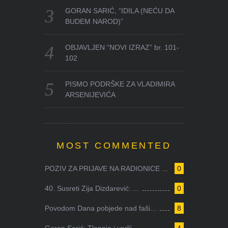
GORAN SARIĆ, “IDILA (NEĆU DA
BUDEM NAROD)”
OBJAVLJEN “NOVI IZRAZ” br. 101-
102
PISMO PODRŠKE ZA VLADIMIRA
ARSENIJEVIĆA
MOST COMMENTED
POZIV ZA PRIJAVE NA RADIONICE ...
0
40. Susreti Zija Dizdarević: ...
0
Povodom Dana pobjede nad faši...
8
Goran Sarić: Tlapnje i varlji...
4