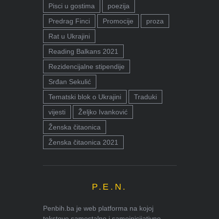
Pisci u gostima
poezija
Predrag Finci
Promocije
proza
Rat u Ukrajini
Reading Balkans 2021
Rezidencijalne stipendije
Srđan Sekulić
Tematski blok o Ukrajini
Traduki
vijesti
Željko Ivanković
Ženska čitaonica
Ženska čitaonica 2021
P.E.N.
Penbih.ba je web platforma na kojoj
tekstove samostalno i samoinicijativno