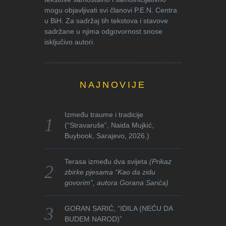
mogu objavljivati svi članovi P.E.N. Centra
u BiH. Za sadržaj tih tekstova i stavove
sadržane u njima odgovornost snose
isključivo autori.
NAJNOVIJE
Između traume i tradicije
(“Stravaruše”, Naida Mujkić,
Buybook, Sarajevo, 2026.)
Terasa između dva svijeta
(Prikaz
zbirke pjesama “Kao da zidu
govorim”, autora Gorana Sarića)
GORAN SARIĆ, “IDILA (NEĆU DA
BUDEM NAROD)”