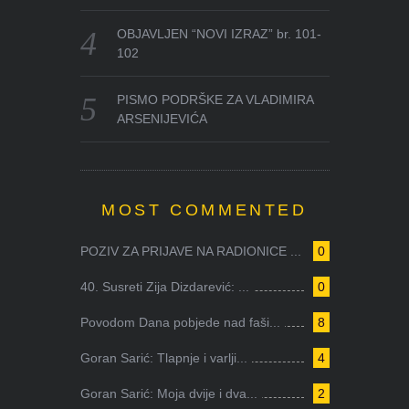
OBJAVLJEN “NOVI IZRAZ” br. 101-
102
PISMO PODRŠKE ZA VLADIMIRA
ARSENIJEVIĆA
MOST COMMENTED
POZIV ZA PRIJAVE NA RADIONICE ...
0
40. Susreti Zija Dizdarević: ...
0
Povodom Dana pobjede nad faši...
8
Goran Sarić: Tlapnje i varlji...
4
Goran Sarić: Moja dvije i dva...
2