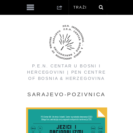
P.E.N. CENTAR U BOSNI I
HERCEGOVINI | PEN CENTRE
OF BOSNIA & HERZEGOVINA
SARAJEVO-POZIVNICA