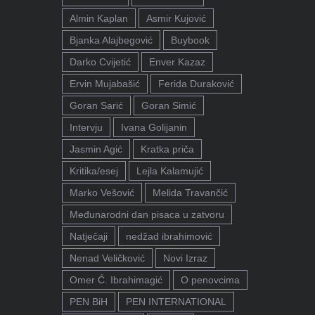
Almin Kaplan
Asmir Kujović
Bjanka Alajbegović
Buybook
Darko Cvijetić
Enver Kazaz
Ervin Mujabašić
Ferida Duraković
Goran Sarić
Goran Simić
Intervju
Ivana Golijanin
Jasmin Agić
Kratka priča
Kritika/esej
Lejla Kalamujić
Marko Vešović
Melida Travančić
Međunarodni dan pisaca u zatvoru
Natječaji
nedžad ibrahimović
Nenad Veličković
Novi Izraz
Omer Ć. Ibrahimagić
O penovcima
PEN BiH
PEN INTERNATIONAL