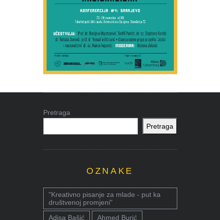
Pretraga
Pretraga
OZNAKE
"Kreativno pisanje za mlade - put ka
društvenoj promjeni"
Adisa Bašić
Ahmed Burić