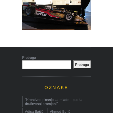
Pretraga
Pretraga
OZNAKE
"Kreativno pisanje za mlade - put ka
društvenoj promjeni"
Adisa Bašić
Ahmed Burić