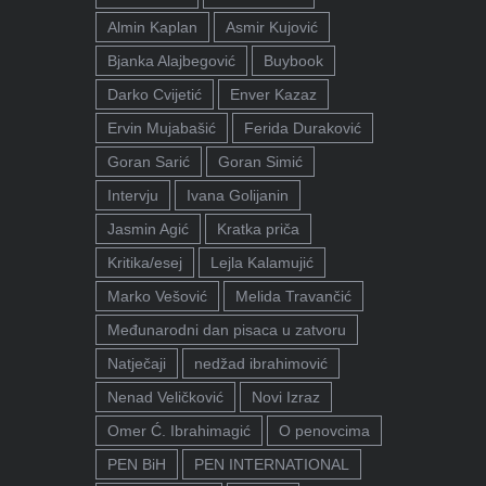
Almin Kaplan
Asmir Kujović
Bjanka Alajbegović
Buybook
Darko Cvijetić
Enver Kazaz
Ervin Mujabašić
Ferida Duraković
Goran Sarić
Goran Simić
Intervju
Ivana Golijanin
Jasmin Agić
Kratka priča
Kritika/esej
Lejla Kalamujić
Marko Vešović
Melida Travančić
Međunarodni dan pisaca u zatvoru
Natječaji
nedžad ibrahimović
Nenad Veličković
Novi Izraz
Omer Ć. Ibrahimagić
O penovcima
PEN BiH
PEN INTERNATIONAL