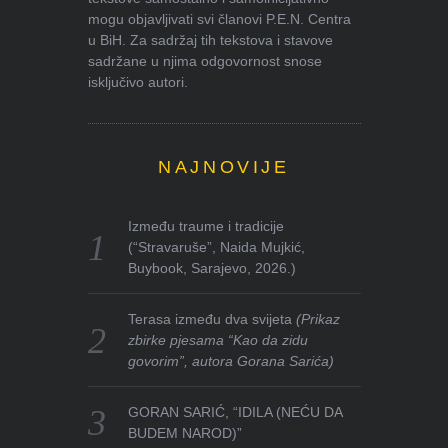
mogu objavljivati svi članovi P.E.N. Centra
u BiH. Za sadržaj tih tekstova i stavove
sadržane u njima odgovornost snose
isključivo autori.
NAJNOVIJE
Između traume i tradicije
(“Stravaruše”, Naida Mujkić,
Buybook, Sarajevo, 2026.)
Terasa između dva svijeta
(Prikaz
zbirke pjesama “Kao da zidu
govorim”, autora Gorana Sarića)
GORAN SARIĆ, “IDILA (NEĆU DA
BUDEM NAROD)”