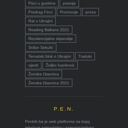
Pisci u gostima
poezija
Predrag Finci
Promocije
proza
Rat u Ukrajini
Reading Balkans 2021
Rezidencijalne stipendije
Srđan Sekulić
Tematski blok o Ukrajini
Traduki
vijesti
Željko Ivanković
Ženska čitaonica
Ženska čitaonica 2021
P.E.N.
Penbih.ba je web platforma na kojoj
tekstove samostalno i samoinicijativno