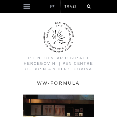
P.E.N. CENTAR U BOSNI I
HERCEGOVINI | PEN CENTRE
OF BOSNIA & HERZEGOVINA
WW-FORMULA