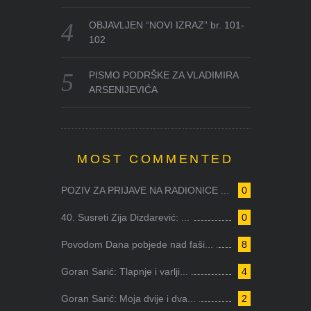
OBJAVLJEN “NOVI IZRAZ” br. 101-
102
PISMO PODRŠKE ZA VLADIMIRA
ARSENIJEVIĆA
MOST COMMENTED
POZIV ZA PRIJAVE NA RADIONICE ...
0
40. Susreti Zija Dizdarević: ...
0
Povodom Dana pobjede nad faši...
8
Goran Sarić: Tlapnje i varlji...
4
Goran Sarić: Moja dvije i dva...
2