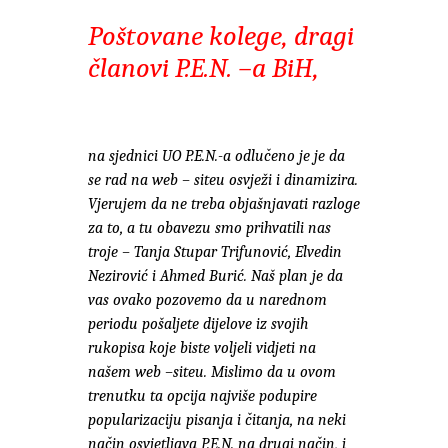
Poštovane kolege, dragi
članovi P.E.N. –a BiH,
na sjednici UO P.E.N.-a odlučeno je je da
se rad na web – siteu osvježi i dinamizira.
Vjerujem da ne treba objašnjavati razloge
za to, a tu obavezu smo prihvatili nas
troje – Tanja Stupar Trifunović, Elvedin
Nezirović i Ahmed Burić. Naš plan je da
vas ovako pozovemo da u narednom
periodu pošaljete dijelove iz svojih
rukopisa koje biste voljeli vidjeti na
našem web –siteu. Mislimo da u ovom
trenutku ta opcija najviše podupire
popularizaciju pisanja i čitanja, na neki
način osvjetljava P.E.N. na drugi način, i