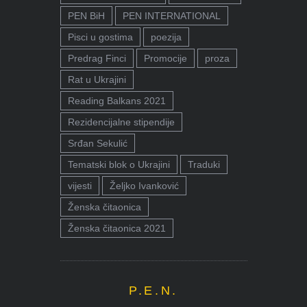
PEN BiH
PEN INTERNATIONAL
Pisci u gostima
poezija
Predrag Finci
Promocije
proza
Rat u Ukrajini
Reading Balkans 2021
Rezidencijalne stipendije
Srđan Sekulić
Tematski blok o Ukrajini
Traduki
vijesti
Željko Ivanković
Ženska čitaonica
Ženska čitaonica 2021
P.E.N.