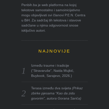
Penbih.ba je web platforma na kojoj
tekstove samostalno i samoinicijativno
mogu objavljivati svi članovi P.E.N. Centra
u BiH. Za sadržaj tih tekstova i stavove
sadržane u njima odgovornost snose
isključivo autori.
NAJNOVIJE
Između traume i tradicije
(“Stravaruše”, Naida Mujkić,
Buybook, Sarajevo, 2026.)
Terasa između dva svijeta
(Prikaz
zbirke pjesama “Kao da zidu
govorim”, autora Gorana Sarića)