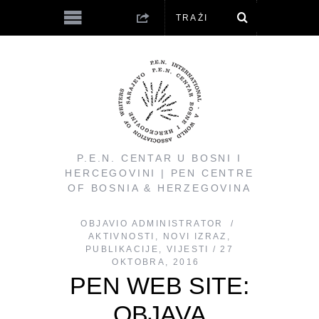
P.E.N. CENTAR U BOSNI I
HERCEGOVINI | PEN CENTRE
OF BOSNIA & HERZEGOVINA
OBJAVIO
ADMINISTRATOR
AKTIVNOSTI
,
NOVI IZRAZ
,
PUBLIKACIJE
,
VIJESTI
27
OKTOBRA, 2016
PEN WEB SITE:
OBJAVA