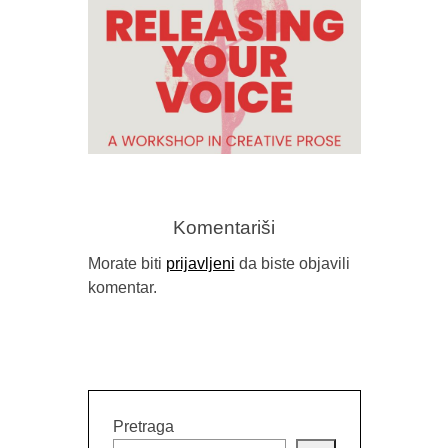
OBJAVLJEN
Komentariši
Morate biti
prijavljeni
da biste objavili
komentar.
RELEASING YOUR VOICE –
PUBLIC READING WITH STACY
MATTINGLY
Pretraga