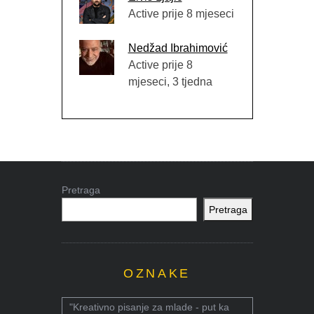
Active prije 8 mjeseci
Nedžad Ibrahimović
Active prije 8
mjeseci, 3 tjedna
Pretraga
Pretraga
OZNAKE
"Kreativno pisanje za mlade - put ka