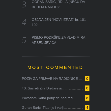
GORAN SARIĆ, “IDILA (NEĆU DA
BUDEM NAROD)”
OBJAVLJEN “NOVI IZRAZ” br. 101-
102
PISMO PODRŠKE ZA VLADIMIRA
ARSENIJEVIĆA
MOST COMMENTED
POZIV ZA PRIJAVE NA RADIONICE ...
0
40. Susreti Zija Dizdarević: ...
0
Povodom Dana pobjede nad faši...
8
Goran Sarić: Tlapnje i varlji...
4