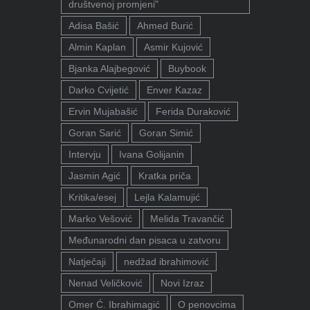
društvenoj promjeni"
Adisa Bašić
Ahmed Burić
Almin Kaplan
Asmir Kujović
Bjanka Alajbegović
Buybook
Darko Cvijetić
Enver Kazaz
Ervin Mujabašić
Ferida Duraković
Goran Sarić
Goran Simić
Intervju
Ivana Golijanin
Jasmin Agić
Kratka priča
Kritika/esej
Lejla Kalamujić
Marko Vešović
Melida Travančić
Međunarodni dan pisaca u zatvoru
Natječaji
nedžad ibrahimović
Nenad Veličković
Novi Izraz
Omer Ć. Ibrahimagić
O penovcima