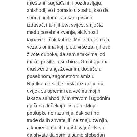
mještani, sugrađani, i pozdravljaju,
snishodljivo i pomalo u strahu, kao da
sam u uniformi. Ja sam pisac i
izdavač, i to njihova svijest smješta
među posebna zvanja, aktivnosti
tajnovite i čak kobne. Misle da je moja
veza s onima koji pletu vrše za njihove
živote duboka, da sam s takvima, od
moći i prisile, u simbiozi. Smatraju me
društveno angažovanim, doduše u
posebnom, zagonetnom smislu.
Rijetko me kad istinski razumiju, no
uvijek su spremni da većinu mojih
iskaza snishodljivim stavom i ugodnim
riječima dočekaju i isprate. Moje
postupke ne razumiju, čak se i ne
trude da ih shvate, ili ne znaju za njih,
a komentarišu ih uopštavajući. Neće
da shvate da sam ja samo slobodan