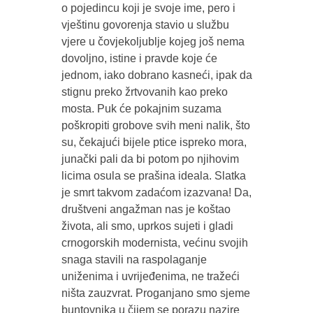
o pojedincu koji je svoje ime, pero i
vještinu govorenja stavio u službu
vjere u čovjekoljublje kojeg još nema
dovoljno, istine i pravde koje će
jednom, iako dobrano kasneći, ipak da
stignu preko žrtvovanih kao preko
mosta. Puk će pokajnim suzama
poškropiti grobove svih meni nalik, što
su, čekajući bijele ptice ispreko mora,
junački pali da bi potom po njihovim
licima osula se prašina ideala. Slatka
je smrt takvom zadaćom izazvana! Da,
društveni angažman nas je koštao
života, ali smo, uprkos sujeti i gladi
crnogorskih modernista, većinu svojih
snaga stavili na raspolaganje
uniženima i uvrijeđenima, ne tražeći
ništa zauzvrat. Proganjano smo sjeme
buntovnika u čijem se porazu nazire