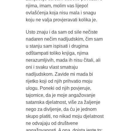
njima, imam, molim vas lijepo!
ovlašćenja koja nisu mala i snagu
koju ne valja provjeravati kolika je.
Usto znaju i da sam od sile nečiste
nadaren nečim nadljudskim, čim sam
u stanju sam ispisati i drugima
odštampati toliko knjiga, njima
nerazumljivih, mada ih nisu čitali, ali
oni i svaku vlast smatraju
nadljudskom. Zavide mi mada bi
rijetko koji od njih prihvatio moju
ulogu. Poneki od njih povjeruje,
tajomice, da je moje angažovanje
satanska djelatnost, više za žaljenje
nego za divljenje, da ću je jednom
skupo platiti, no nikad moju djelatnost
ne odvajaju od društvene
angažovanosti. A ona, doista jeste to: