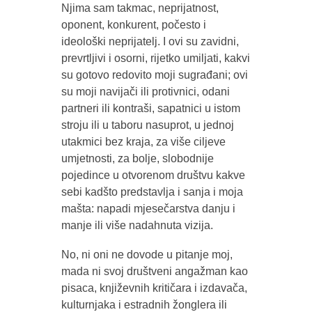
Njima sam takmac, neprijatnost,
oponent, konkurent, počesto i
ideološki neprijatelj. I ovi su zavidni,
prevrtljivi i osorni, rijetko umiljati, kakvi
su gotovo redovito moji sugrađani; ovi
su moji navijači ili protivnici, odani
partneri ili kontraši, sapatnici u istom
stroju ili u taboru nasuprot, u jednoj
utakmici bez kraja, za više ciljeve
umjetnosti, za bolje, slobodnije
pojedince u otvorenom društvu kakve
sebi kadšto predstavlja i sanja i moja
mašta: napadi mjesečarstva danju i
manje ili više nadahnuta vizija.
No, ni oni ne dovode u pitanje moj,
mada ni svoj društveni angažman kao
pisaca, književnih kritičara i izdavača,
kulturnjaka i estradnih žonglera ili