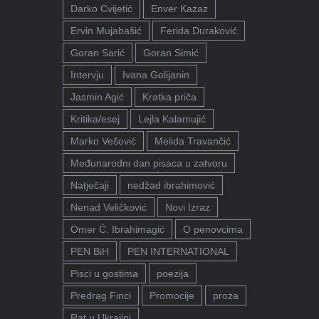
Darko Cvijetić
Enver Kazaz
Ervin Mujabašić
Ferida Duraković
Goran Sarić
Goran Simić
Intervju
Ivana Golijanin
Jasmin Agić
Kratka priča
Kritika/esej
Lejla Kalamujić
Marko Vešović
Melida Travančić
Međunarodni dan pisaca u zatvoru
Natječaji
nedžad ibrahimović
Nenad Veličković
Novi Izraz
Omer Ć. Ibrahimagić
O penovcima
PEN BiH
PEN INTERNATIONAL
Pisci u gostima
poezija
Predrag Finci
Promocije
proza
Rat u Ukrajini