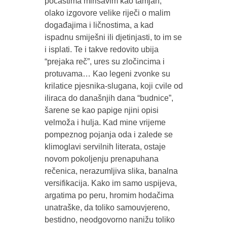
počastima mirisavim kao tamjan,
olako izgovore velike riječi o malim
događajima i ličnostima, a kad
ispadnu smiješni ili djetinjasti, to im se
i isplati. Te i takve redovito ubija
“prejaka reč”, ures su zločincima i
protuvama… Kao legeni zvonke su
krilatice pjesnika-slugana, koji cvile od
iliraca do današnjih dana “budnice”,
šarene se kao papige njini opisi
velmoža i hulja. Kad mine vrijeme
pompeznog pojanja oda i zalede se
klimoglavi servilnih literata, ostaje
novom pokoljenju prenapuhana
rečenica, nerazumljiva slika, banalna
versifikacija. Kako im samo uspijeva,
argatima po peru, hromim hodačima
unatraške, da toliko samouvjereno,
bestidno, neodgovorno nanižu toliko