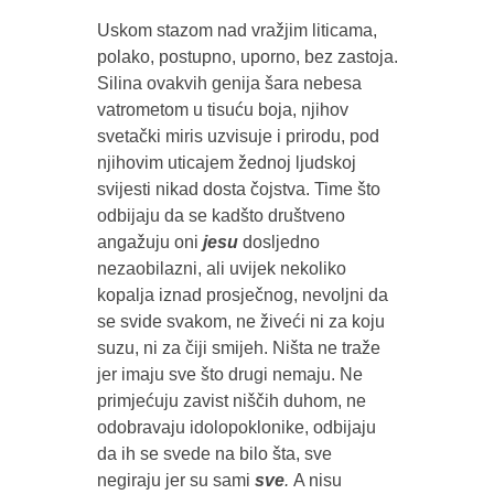
Uskom stazom nad vražjim liticama,
polako, postupno, uporno, bez zastoja.
Silina ovakvih genija šara nebesa
vatrometom u tisuću boja, njihov
svetački miris uzvisuje i prirodu, pod
njihovim uticajem žednoj ljudskoj
svijesti nikad dosta čojstva. Time što
odbijaju da se kadšto društveno
angažuju oni
jesu
dosljedno
nezaobilazni, ali uvijek nekoliko
kopalja iznad prosječnog, nevoljni da
se svide svakom, ne živeći ni za koju
suzu, ni za čiji smijeh. Ništa ne traže
jer imaju sve što drugi nemaju. Ne
primjećuju zavist niščih duhom, ne
odobravaju idolopoklonike, odbijaju
da ih se svede na bilo šta, sve
negiraju jer su sami
sve
.
A nisu