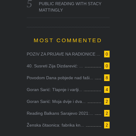
PUBLIC READING WITH STACY
MATTINGLY
MOST COMMENTED
POZIV ZA PRIJAVE NA RADIONICE ...
0
40. Susreti Zija Dizdarević: ...
0
Povodom Dana pobjede nad faši...
8
Goran Sarić: Tlapnje i varlji...
4
Goran Sarić: Moja dvije i dva...
2
Reading Balkans Sarajevo 2021:...
2
Ženska čitaonica: fabrika kn...
2