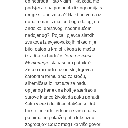
do nedraga. I što vidim? Na koga me
podsjeća ona podbuhla fiziognomija s
druge strane zrcala? Na stihotvorca iz
doba romantizma, od boga datog, na
anđelka lepršavog, nadahnućem
nadojenog?! Pojca i pjevca slatkih
zvukova iz svjetova kojih nikad nije
bilo, palog u krajolik koga je mašta
izradila za buduće:
terra promesa
Montenegro
slabašnom putniku?
Zrcalo mi nudi iluzionistu, trgovca
čarobnim formulama za sreću,
alhemičara iz instituta za nadu,
opijenog harlekina koji je aterirao u
surove klance života da puku ponudi
šaku vjere i decilitar olakšanja, dok
bokče ne siđe jednom i svima nama
patnima ne pokaže put u luksuzno
zagroblje? Odraz mog lika više govori