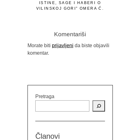
ISTINE, SAGE I HABERI O
ROMANA 
VILINSKOJ GORI” OMERA Ć.
ADN
IBRAHIMAGIĆA
Komentariši
Morate biti
prijavljeni
da biste objavili
komentar.
Pretraga
Članovi