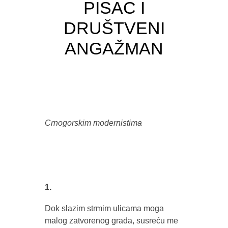
PISAC I
DRUŠTVENI
ANGAŽMAN
Crnogorskim modernistima
1.
Dok slazim strmim ulicama moga
malog zatvorenog grada, susreću me