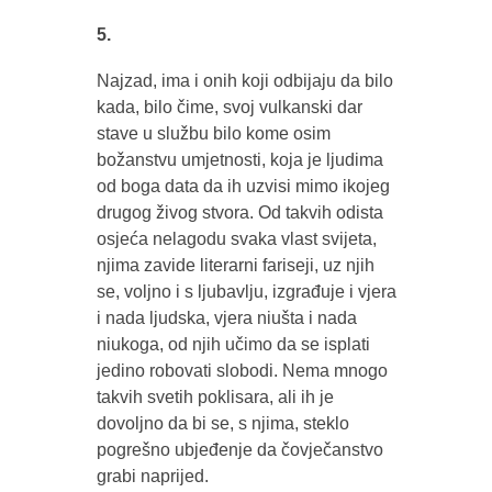
5.
Najzad, ima i onih koji odbijaju da bilo
kada, bilo čime, svoj vulkanski dar
stave u službu bilo kome osim
božanstvu umjetnosti, koja je ljudima
od boga data da ih uzvisi mimo ikojeg
drugog živog stvora. Od takvih odista
osjeća nelagodu svaka vlast svijeta,
njima zavide literarni fariseji, uz njih
se, voljno i s ljubavlju, izgrađuje i vjera
i nada ljudska, vjera niušta i nada
niukoga, od njih učimo da se isplati
jedino robovati slobodi. Nema mnogo
takvih svetih poklisara, ali ih je
dovoljno da bi se, s njima, steklo
pogrešno ubjeđenje da čovječanstvo
grabi naprijed.