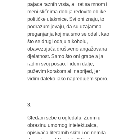
pajaca raznih vrsta, a i rat sa mnom i
meni sličnima dobija redovito oblike
političke utakmice. Svi oni znaju, to
podrazumijevaju, da su uzajamna
preganjanja kojima smo se odali, kao
što se drugi odaju alkoholu,
obavezujuća društveno angažovana
djelatnost. Samo što oni grabe a ja
radim svoj posao. I idem dalje,
puževim korakom ali naprijed, jer
vidim daleko iako napredujem sporo.
3.
Gledam sebe u ogledalu. Zurim u
obrazinu umornog intelektualca,
opisivača literarnih skitnji od nemila