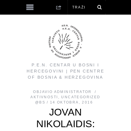
P.E.N. CENTAR U BOSNI I
HERCEGOVINI | PEN CENTRE
OF BOSNIA & HERZEGOVINA
OBJAVIO
ADMINISTRATOR
AKTIVNOSTI
,
UNCATEGORIZED
@BS
14 OKTOBRA, 2016
JOVAN
NIKOLAIDIS: