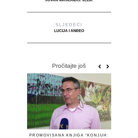
JOVAN NIKOLAIDIS: JEZIK
SLJEDEĆI
LUCIJA I ANĐEO
Pročitajte još
PROMOVISANA KNJIGA “KONJUH:
SVETO 