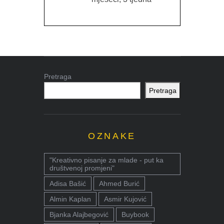
Pretraga
Pretraga
OZNAKE
"Kreativno pisanje za mlade - put ka
društvenoj promjeni"
Adisa Bašić
Ahmed Burić
Almin Kaplan
Asmir Kujović
Bjanka Alajbegović
Buybook