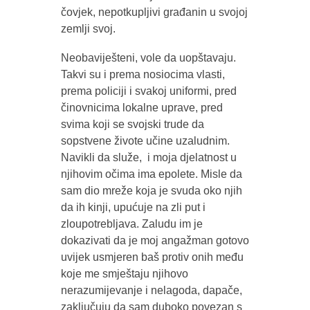
čovjek, nepotkupljivi građanin u svojoj
zemlji svoj.
Neobaviješteni, vole da uopštavaju.
Takvi su i prema nosiocima vlasti,
prema policiji i svakoj uniformi, pred
činovnicima lokalne uprave, pred
svima koji se svojski trude da
sopstvene živote učine uzaludnim.
Navikli da služe, i moja djelatnost u
njihovim očima ima epolete. Misle da
sam dio mreže koja je svuda oko njih
da ih kinji, upućuje na zli put i
zloupotrebljava. Zaludu im je
dokazivati da je moj angažman gotovo
uvijek usmjeren baš protiv onih među
koje me smještaju njihovo
nerazumijevanje i nelagoda, dapače,
zaključuju da sam duboko povezan s