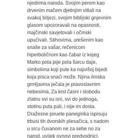
njedrima naroda. Svojim perom kao
drvenim mačem djetinjim vitlali na
svakoj biljezi, svojim biblijski gnjevnim
glasom upozoravali na opasnosti,
majčinski savjetovali i očinski
upućivali. Stihovima, urešenim kao
snaše za vašar, rečenicom
hiperboličnom kao čabar iz kojeg
Marko pola pije pola šarcu daje,
simbolima koji pute ka najvišoj bijedi
koja pisca snaći može. Njina ilinska
grmljavina ječala je pravoslavnim
nebesima. Za krst časni i slobodu
zlatnu svi su oni, svi do jednoga,
stotinu puta pali, i nije im dosta.
Dražesne piruete panegirika ispisuju
trbusi tih dvorskih plesačica, s nadom
u srcu čuvanom ne za sebe no za
narod, uvijek ovnovi predvodnici.