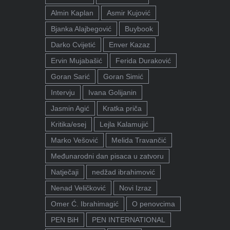
Almin Kaplan
Asmir Kujović
Bjanka Alajbegović
Buybook
Darko Cvijetić
Enver Kazaz
Ervin Mujabašić
Ferida Duraković
Goran Sarić
Goran Simić
Intervju
Ivana Golijanin
Jasmin Agić
Kratka priča
Kritika/esej
Lejla Kalamujić
Marko Vešović
Melida Travančić
Međunarodni dan pisaca u zatvoru
Natječaji
nedžad ibrahimović
Nenad Veličković
Novi Izraz
Omer Ć. Ibrahimagić
O penovcima
PEN BiH
PEN INTERNATIONAL