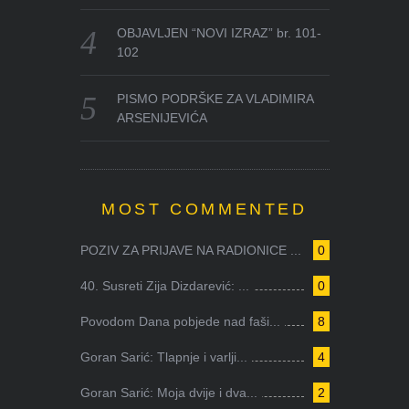
OBJAVLJEN “NOVI IZRAZ” br. 101-
102
PISMO PODRŠKE ZA VLADIMIRA
ARSENIJEVIĆA
MOST COMMENTED
POZIV ZA PRIJAVE NA RADIONICE ...
0
40. Susreti Zija Dizdarević: ...
0
Povodom Dana pobjede nad faši...
8
Goran Sarić: Tlapnje i varlji...
4
Goran Sarić: Moja dvije i dva...
2