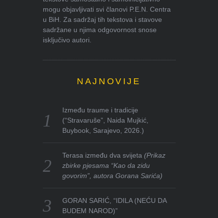
mogu objavljivati svi članovi P.E.N. Centra
u BiH. Za sadržaj tih tekstova i stavove
sadržane u njima odgovornost snose
isključivo autori.
NAJNOVIJE
Između traume i tradicije
(“Stravaruše”, Naida Mujkić,
Buybook, Sarajevo, 2026.)
Terasa između dva svijeta
(Prikaz
zbirke pjesama “Kao da zidu
govorim”, autora Gorana Sarića)
GORAN SARIĆ, “IDILA (NEĆU DA
BUDEM NAROD)”