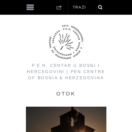
P.E.N. CENTAR U BOSNI I
HERCEGOVINI | PEN CENTRE
OF BOSNIA & HERZEGOVINA
OTOK