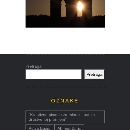
Pretraga
Pretraga
OZNAKE
"Kreativno pisanje za mlade - put ka
društvenoj promjeni"
Adisa Bašić
Ahmed Burić