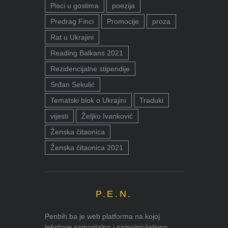
Pisci u gostima
poezija
Predrag Finci
Promocije
proza
Rat u Ukrajini
Reading Balkans 2021
Rezidencijalne stipendije
Srđan Sekulić
Tematski blok o Ukrajini
Traduki
vijesti
Željko Ivanković
Ženska čitaonica
Ženska čitaonica 2021
P.E.N.
Penbih.ba je web platforma na kojoj
tekstove samostalno i samoinicijativno