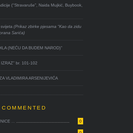
dicije (“Stravaruše”, Naida Mujkić, Buybook,
svijeta
(Prikaz zbirke pjesama “Kao da zidu
orana Sarića)
DILA (NEĆU DA BUDEM NAROD)”
IZRAZ” br. 101-102
ZA VLADIMIRA ARSENIJEVIĆA
 COMMENTED
ICE ...
0
0