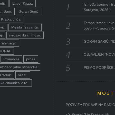
etić
Enver Kazaz
Između traume i tra
Sarajevo, 2026.)
n Sarić
Goran Simić
Kratka priča
Terasa između dva 
vić
Melida Travančić
govorim”, autora G
ji
nedžad ibrahimović
GORAN SARIĆ, “I
brahimagić
TIONAL
OBJAVLJEN “NOVI 
Promocije
proza
ezidencijalne stipendije
PISMO PODRŠKE 
Traduki
vijesti
ka čitaonica 2021
MOST
POZIV ZA PRIJAVE NA RADION
40. Susreti Zija Dizdarević: ...