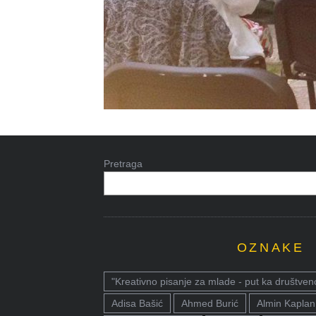
Pretraga
OZNAKE
"Kreativno pisanje za mlade - put ka društven
Adisa Bašić
Ahmed Burić
Almin Kaplan