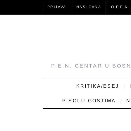
PRIJAVA
NASLOVNA
O P.E.N.
P.E.N. CENTAR U BOS
KRITIKA/ESEJ
PISCI U GOSTIMA
N