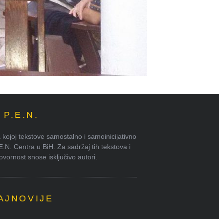
P.E.N.
kojoj tekstove samostalno i samoinicijativno
.E.N. Centra u BiH. Za sadržaj tih tekstova i
ornost snose isključivo autori.
AJNOVIJE