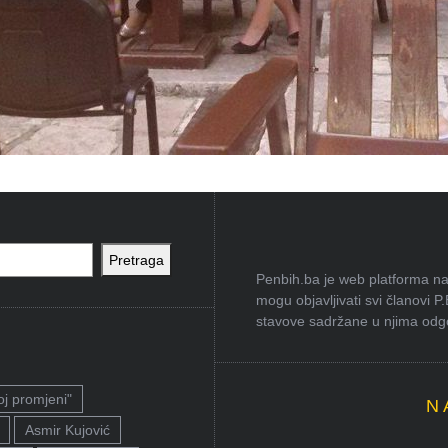
Pretraga
Penbih.ba je web platforma na 
mogu objavljivati svi članovi P
stavove sadržane u njima odgov
oj promjeni"
N
Asmir Kujović