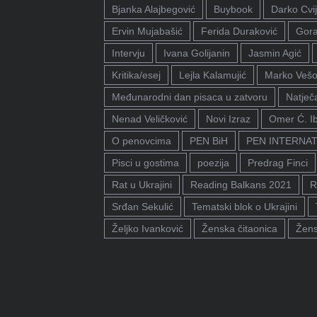
Bjanka Alajbegović
Buybook
Darko Cvij
Ervin Mujabašić
Ferida Duraković
Gora
Intervju
Ivana Golijanin
Jasmin Agić
Kritika/esej
Lejla Kalamujić
Marko Vešo
Međunarodni dan pisaca u zatvoru
Natječa
Nenad Veličković
Novi Izraz
Omer Ć. I
O penovcima
PEN BiH
PEN INTERNA
Pisci u gostima
poezija
Predrag Finci
Rat u Ukrajini
Reading Balkans 2021
R
Srđan Sekulić
Tematski blok o Ukrajini
Željko Ivanković
Ženska čitaonica
Žens