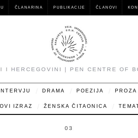
-U
ČLANARINA
PUBLIKACIJE
ČLANOVI
KON
NI I HERCEGOVINI | PEN CENTRE OF 
INTERVJU
DRAMA
POEZIJA
PROZA
OVI IZRAZ
ŽENSKA ČITAONICA
TEMAT
03