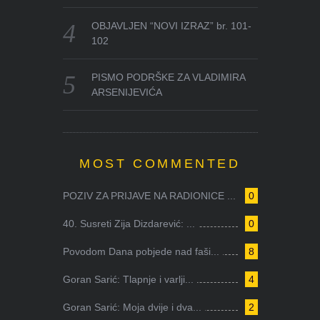
OBJAVLJEN “NOVI IZRAZ” br. 101-
102
PISMO PODRŠKE ZA VLADIMIRA
ARSENIJEVIĆA
MOST COMMENTED
POZIV ZA PRIJAVE NA RADIONICE ...
0
40. Susreti Zija Dizdarević: ...
0
Povodom Dana pobjede nad faši...
8
Goran Sarić: Tlapnje i varlji...
4
Goran Sarić: Moja dvije i dva...
2