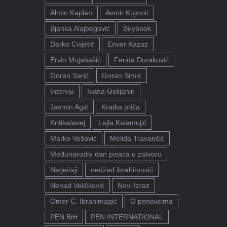
Almin Kaplan
Asmir Kujović
Bjanka Alajbegović
Buybook
Darko Cvijetić
Enver Kazaz
Ervin Mujabašić
Ferida Duraković
Goran Sarić
Goran Simić
Intervju
Ivana Golijanin
Jasmin Agić
Kratka priča
Kritika/esej
Lejla Kalamujić
Marko Vešović
Melida Travančić
Međunarodni dan pisaca u zatvoru
Natječaji
nedžad ibrahimović
Nenad Veličković
Novi Izraz
Omer Ć. Ibrahimagić
O penovcima
PEN BiH
PEN INTERNATIONAL