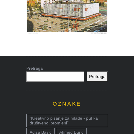
Pretraga
Pretraga
OZNAKE
"Kreativno pisanje za mlade - put ka
društvenoj promjeni"
Adisa Bašić
Ahmed Burić