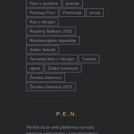
Pisci u gostima
poezija
Predrag Finci
Promocije
proza
Rat u Ukrajini
Reading Balkans 2021
Rezidencijalne stipendije
Srđan Sekulić
Tematski blok o Ukrajini
Traduki
vijesti
Željko Ivanković
Ženska čitaonica
Ženska čitaonica 2021
P.E.N.
Penbih.ba je web platforma na kojoj
tekstove samostalno i samoinicijativno