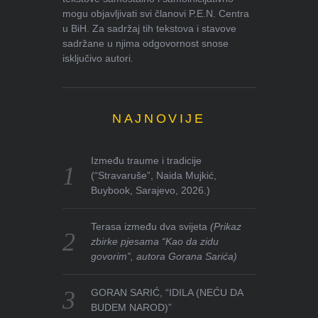
mogu objavljivati svi članovi P.E.N. Centra
u BiH. Za sadržaj tih tekstova i stavove
sadržane u njima odgovornost snose
isključivo autori.
NAJNOVIJE
Između traume i tradicije
(“Stravaruše”, Naida Mujkić,
Buybook, Sarajevo, 2026.)
Terasa između dva svijeta
(Prikaz
zbirke pjesama “Kao da zidu
govorim”, autora Gorana Sarića)
GORAN SARIĆ, “IDILA (NEĆU DA
BUDEM NAROD)”