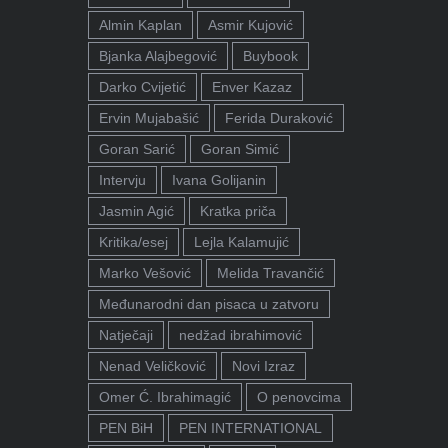
Almin Kaplan
Asmir Kujović
Bjanka Alajbegović
Buybook
Darko Cvijetić
Enver Kazaz
Ervin Mujabašić
Ferida Duraković
Goran Sarić
Goran Simić
Intervju
Ivana Golijanin
Jasmin Agić
Kratka priča
Kritika/esej
Lejla Kalamujić
Marko Vešović
Melida Travančić
Međunarodni dan pisaca u zatvoru
Natječaji
nedžad ibrahimović
Nenad Veličković
Novi Izraz
Omer Ć. Ibrahimagić
O penovcima
PEN BiH
PEN INTERNATIONAL