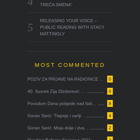
TREĆA SMENA”
RELEASING YOUR VOICE –
PUBLIC READING WITH STACY
MATTINGLY
MOST COMMENTED
POZIV ZA PRIJAVE NA RADIONICE ...
0
40. Susreti Zija Dizdarević: ...
0
Povodom Dana pobjede nad faši...
8
Goran Sarić: Tlapnje i varlji...
4
Goran Sarić: Moja dvije i dva...
2