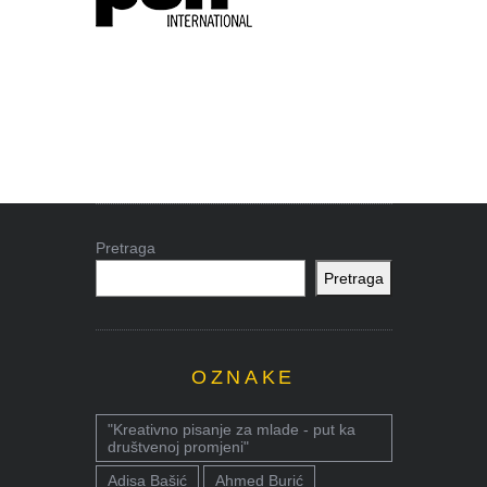
Pretraga
Pretraga
OZNAKE
"Kreativno pisanje za mlade - put ka
društvenoj promjeni"
Adisa Bašić
Ahmed Burić