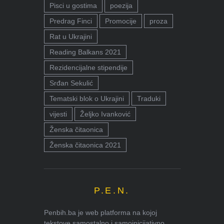
Pisci u gostima
poezija
Predrag Finci
Promocije
proza
Rat u Ukrajini
Reading Balkans 2021
Rezidencijalne stipendije
Srđan Sekulić
Tematski blok o Ukrajini
Traduki
vijesti
Željko Ivanković
Ženska čitaonica
Ženska čitaonica 2021
P.E.N.
Penbih.ba je web platforma na kojoj
tekstove samostalno i samoinicijativno