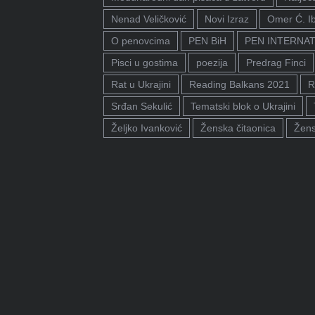
Nenad Veličković
Novi Izraz
Omer Ć. I
O penovcima
PEN BiH
PEN INTERNA
Pisci u gostima
poezija
Predrag Finci
Rat u Ukrajini
Reading Balkans 2021
R
Srđan Sekulić
Tematski blok o Ukrajini
Željko Ivanković
Ženska čitaonica
Žens