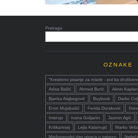
Pretraga
OZNAKE
"Kreativno pisanje za mlade - put ka društven
Adisa Bašić
Ahmed Burić
Almin Kaplan
Bjanka Alajbegović
Buybook
Darko Cvij
Ervin Mujabašić
Ferida Duraković
Gora
Intervju
Ivana Golijanin
Jasmin Agić
Kritika/esej
Lejla Kalamujić
Marko Vešo
Međunarodni dan pisaca u zatvoru
Natječa