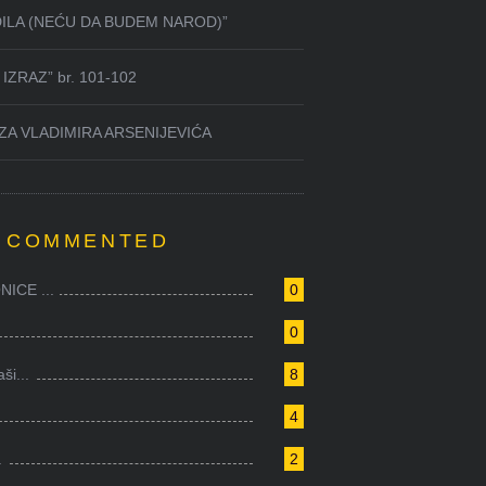
DILA (NEĆU DA BUDEM NAROD)”
IZRAZ” br. 101-102
ZA VLADIMIRA ARSENIJEVIĆA
 COMMENTED
ICE ...
0
0
i...
8
4
.
2