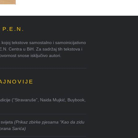
P.E.N.
kojoj tekstove samostalno i samoinicijativno
.E.N. Centra u BiH. Za sadržaj tih tekstova i
ornost snose isključivo autori.
AJNOVIJE
dicije (“Stravaruše”, Naida Mujkić, Buybook,
svijeta
(Prikaz zbirke pjesama “Kao da zidu
orana Sarića)