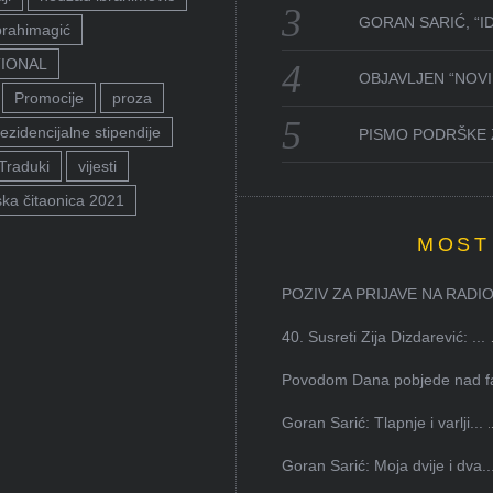
GORAN SARIĆ, “I
brahimagić
TIONAL
OBJAVLJEN “NOVI 
Promocije
proza
ezidencijalne stipendije
PISMO PODRŠKE 
Traduki
vijesti
ka čitaonica 2021
MOST
POZIV ZA PRIJAVE NA RADION
40. Susreti Zija Dizdarević: ...
Povodom Dana pobjede nad faš
Goran Sarić: Tlapnje i varlji...
Goran Sarić: Moja dvije i dva..