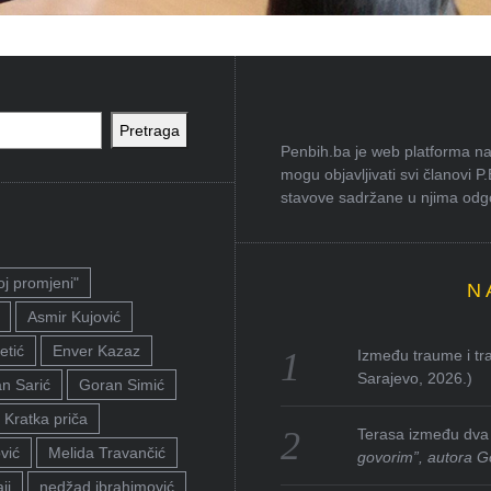
Pretraga
Penbih.ba je web platforma na 
mogu objavljivati svi članovi P
stavove sadržane u njima odgov
oj promjeni"
N
Asmir Kujović
etić
Enver Kazaz
Između traume i tra
Sarajevo, 2026.)
n Sarić
Goran Simić
Kratka priča
Terasa između dva 
vić
Melida Travančić
govorim”, autora G
ji
nedžad ibrahimović