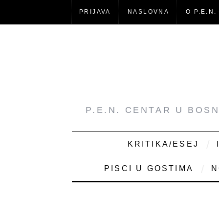
PRIJAVA
NASLOVNA
O P.E.N.
P.E.N. CENTAR U BOS
KRITIKA/ESEJ
PISCI U GOSTIMA
N