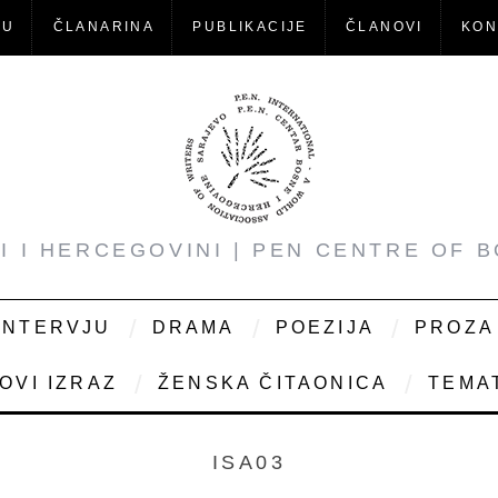
-U
ČLANARINA
PUBLIKACIJE
ČLANOVI
KON
NI I HERCEGOVINI | PEN CENTRE OF 
INTERVJU
DRAMA
POEZIJA
PROZA
OVI IZRAZ
ŽENSKA ČITAONICA
TEMAT
ISA03