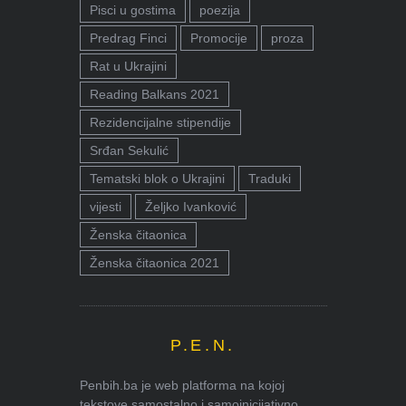
Pisci u gostima
poezija
Predrag Finci
Promocije
proza
Rat u Ukrajini
Reading Balkans 2021
Rezidencijalne stipendije
Srđan Sekulić
Tematski blok o Ukrajini
Traduki
vijesti
Željko Ivanković
Ženska čitaonica
Ženska čitaonica 2021
P.E.N.
Penbih.ba je web platforma na kojoj
tekstove samostalno i samoinicijativno