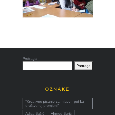
Pretraga
Pretraga
OZNAKE
"Kreativno pisanje za mlade - put ka
društvenoj promjeni"
Adisa Bašić
Ahmed Burić