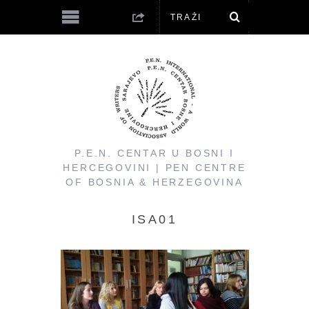
P.E.N. CENTAR U BOSNI I
HERCEGOVINI | PEN CENTRE
OF BOSNIA & HERZEGOVINA
ISA01