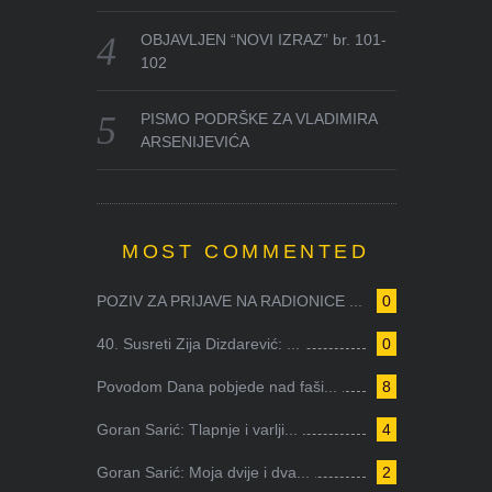
OBJAVLJEN “NOVI IZRAZ” br. 101-
102
PISMO PODRŠKE ZA VLADIMIRA
ARSENIJEVIĆA
MOST COMMENTED
POZIV ZA PRIJAVE NA RADIONICE ...
0
40. Susreti Zija Dizdarević: ...
0
Povodom Dana pobjede nad faši...
8
Goran Sarić: Tlapnje i varlji...
4
Goran Sarić: Moja dvije i dva...
2