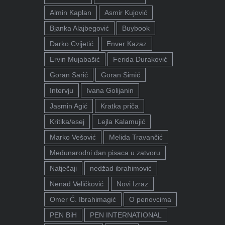
Almin Kaplan
Asmir Kujović
Bjanka Alajbegović
Buybook
Darko Cvijetić
Enver Kazaz
Ervin Mujabašić
Ferida Duraković
Goran Sarić
Goran Simić
Intervju
Ivana Golijanin
Jasmin Agić
Kratka priča
Kritika/esej
Lejla Kalamujić
Marko Vešović
Melida Travančić
Međunarodni dan pisaca u zatvoru
Natječaji
nedžad ibrahimović
Nenad Veličković
Novi Izraz
Omer Ć. Ibrahimagić
O penovcima
PEN BiH
PEN INTERNATIONAL