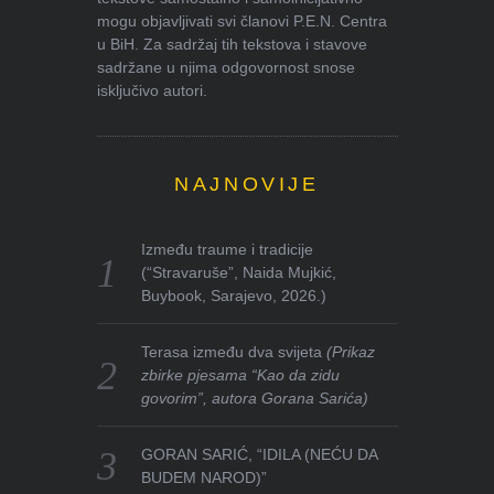
mogu objavljivati svi članovi P.E.N. Centra
u BiH. Za sadržaj tih tekstova i stavove
sadržane u njima odgovornost snose
isključivo autori.
NAJNOVIJE
Između traume i tradicije
(“Stravaruše”, Naida Mujkić,
Buybook, Sarajevo, 2026.)
Terasa između dva svijeta
(Prikaz
zbirke pjesama “Kao da zidu
govorim”, autora Gorana Sarića)
GORAN SARIĆ, “IDILA (NEĆU DA
BUDEM NAROD)”