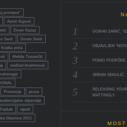
oj promjeni"
N
Asmir Kujović
etić
Enver Kazaz
GORAN SARIĆ, “I
n Sarić
Goran Simić
OBJAVLJEN “NOVI 
Kratka priča
vić
Melida Travančić
PISMO PODRŠKE 
ji
nedžad ibrahimović
brahimagić
SRĐAN SEKULIĆ,
TIONAL
RELEASING YOUR
Promocije
proza
MATTINGLY
ezidencijalne stipendije
Traduki
vijesti
ka čitaonica 2021
MOST