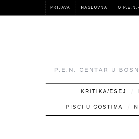
PRIJAVA
NASLOVNA
O P.E.N.
P.E.N. CENTAR U BOS
KRITIKA/ESEJ
PISCI U GOSTIMA
N