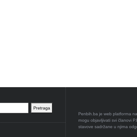
Pretraga
Penbih.ba je web platforma na 
mogu objavljivati svi članovi P
stavove sadržane u njima odgov