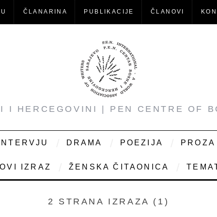
-U
ČLANARINA
PUBLIKACIJE
ČLANOVI
KON
NI I HERCEGOVINI | PEN CENTRE OF 
INTERVJU
DRAMA
POEZIJA
PROZA
OVI IZRAZ
ŽENSKA ČITAONICA
TEMAT
2 STRANA IZRAZA (1)