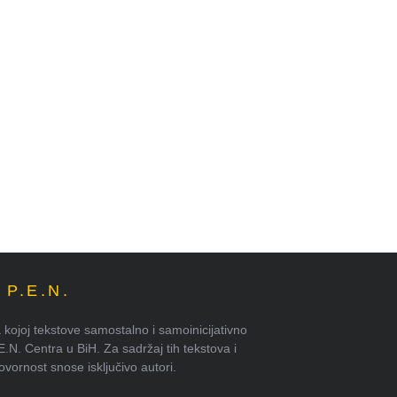
P.E.N.
kojoj tekstove samostalno i samoinicijativno
.E.N. Centra u BiH. Za sadržaj tih tekstova i
ornost snose isključivo autori.