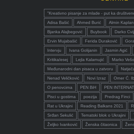
"Kreativno pisanje za mlade - put ka društven
Adisa Bašić
Ahmed Burić
Almin Kaplan
Bjanka Alajbegović
Buybook
Darko Cvij
Ervin Mujabašić
Ferida Duraković
Gora
Intervju
Ivana Golijanin
Jasmin Agić
Kritika/esej
Lejla Kalamujić
Marko Vešo
Međunarodni dan pisaca u zatvoru
Natječa
Nenad Veličković
Novi Izraz
Omer Ć. I
O penovcima
PEN BiH
PEN INTERNA
Pisci u gostima
poezija
Predrag Finci
Rat u Ukrajini
Reading Balkans 2021
R
Srđan Sekulić
Tematski blok o Ukrajini
Željko Ivanković
Ženska čitaonica
Žens