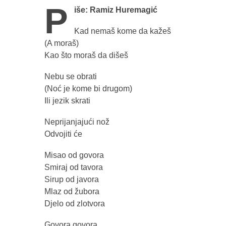
P
iše: Ramiz Huremagić
Kad nemaš kome da kažeš
(A moraš)
Kao što moraš da dišeš
Nebu se obrati
(Noć je kome bi drugom)
Ili jezik skrati
Neprijanjajući nož
Odvojiti će
Misao od govora
Smiraj od tavora
Sirup od javora
Mlaz od žubora
Djelo od zlotvora
Govora govora