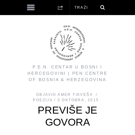
P.E.N. CENTAR U BOSNI I
HERCEGOVINI | PEN CENTRE
OF BOSNIA & HERZEGOVINA
OBJAVIO
AMER TIKVEŠA
POEZIJA
5 OKTOBRA, 2015
PREVIŠE JE
GOVORA