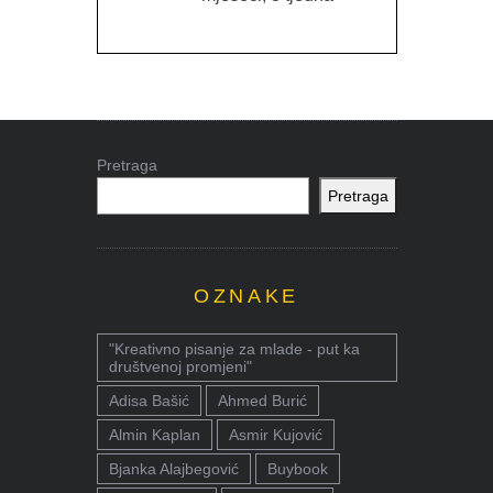
Pretraga
Pretraga
OZNAKE
"Kreativno pisanje za mlade - put ka
društvenoj promjeni"
Adisa Bašić
Ahmed Burić
Almin Kaplan
Asmir Kujović
Bjanka Alajbegović
Buybook