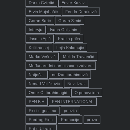
Darko Cvijetić
Enver Kazaz
Ervin Mujabašić
Ferida Duraković
Goran Sarić
Goran Simić
Intervju
Ivana Golijanin
Jasmin Agić
Kratka priča
Kritika/esej
Lejla Kalamujić
Marko Vešović
Melida Travančić
Međunarodni dan pisaca u zatvoru
Natječaji
nedžad ibrahimović
Nenad Veličković
Novi Izraz
Omer Ć. Ibrahimagić
O penovcima
PEN BiH
PEN INTERNATIONAL
Pisci u gostima
poezija
Predrag Finci
Promocije
proza
Rat u Ukrajini