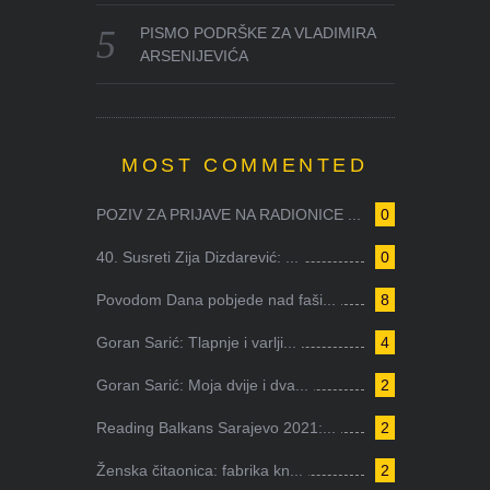
PISMO PODRŠKE ZA VLADIMIRA
ARSENIJEVIĆA
MOST COMMENTED
POZIV ZA PRIJAVE NA RADIONICE ...
0
40. Susreti Zija Dizdarević: ...
0
Povodom Dana pobjede nad faši...
8
Goran Sarić: Tlapnje i varlji...
4
Goran Sarić: Moja dvije i dva...
2
Reading Balkans Sarajevo 2021:...
2
Ženska čitaonica: fabrika kn...
2