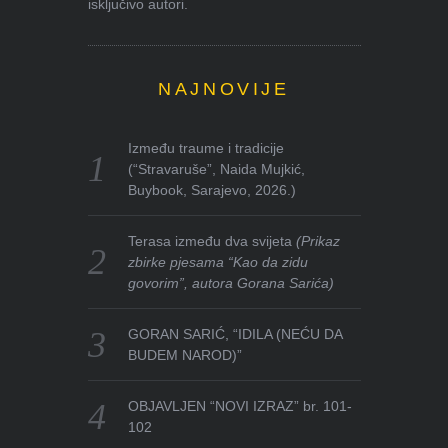
isključivo autori.
NAJNOVIJE
Između traume i tradicije
(“Stravaruše”, Naida Mujkić,
Buybook, Sarajevo, 2026.)
Terasa između dva svijeta
(Prikaz
zbirke pjesama “Kao da zidu
govorim”, autora Gorana Sarića)
GORAN SARIĆ, “IDILA (NEĆU DA
BUDEM NAROD)”
OBJAVLJEN “NOVI IZRAZ” br. 101-
102