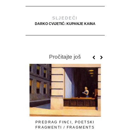
SLJEDEĆI
DARKO CVIJETIĆ: KUPANJE KAINA
Pročitajte još
PREDRAG FINCI, POETSKI
OMER Ć. I
FRAGMENTI / FRAGMENTS
LJUTE 