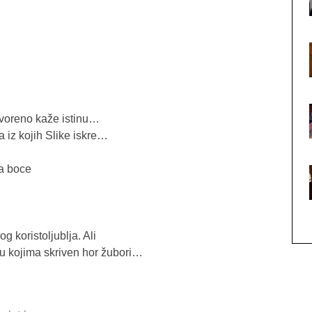
tvoreno kaže istinu…
 iz kojih Slike iskre…
a boce
 koristoljublja. Ali
 u kojima skriven hor žubori…