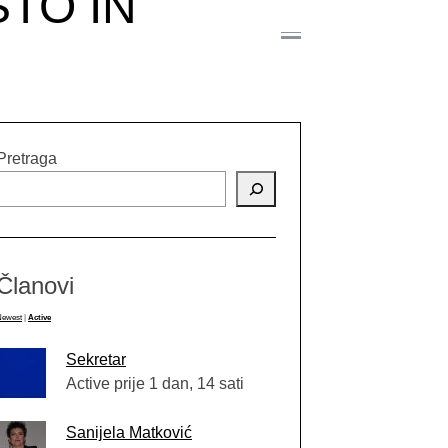
TO IN
Pretraga
Članovi
Newest
|
Active
Sekretar
Active prije 1 dan, 14 sati
Sanijela Matković