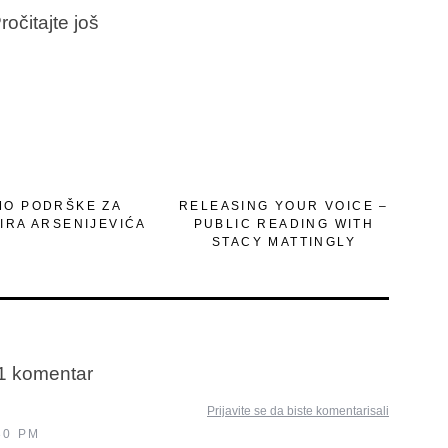
ročitajte još
MO PODRŠKE ZA
RELEASING YOUR VOICE –
IRA ARSENIJEVIĆA
PUBLIC READING WITH
STACY MATTINGLY
1 komentar
Prijavite se da biste komentarisali
30 PM