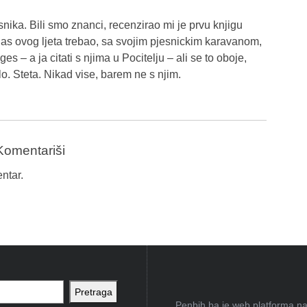
snika. Bili smo znanci, recenzirao mi je prvu knjigu
Bas ovog ljeta trebao, sa svojim pjesnickim karavanom,
 – a ja citati s njima u Pocitelju – ali se to oboje,
lo. Steta. Nikad vise, barem ne s njim.
Komentariši
ntar.
Pretraga
Penbih.ba je web platforma na 