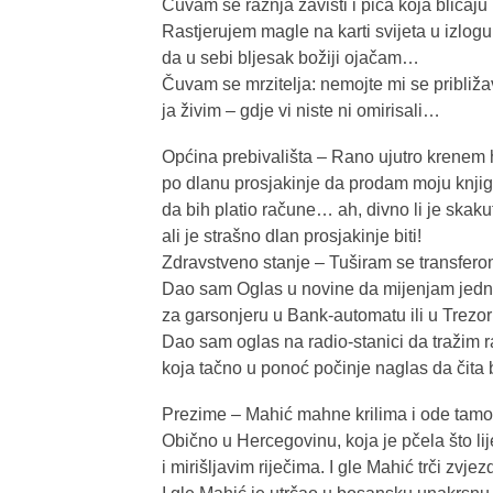
Čuvam se ražnja zavisti i pića koja blicaju u
Rastjerujem magle na karti svijeta u izlogu
da u sebi bljesak božiji ojačam…
Čuvam se mrzitelja: nemojte mi se približa
ja živim – gdje vi niste ni omirisali…
Općina prebivališta – Rano ujutro krenem 
po dlanu prosjakinje da prodam moju knji
da bih platio račune… ah, divno li je skaku
ali je strašno dlan prosjakinje biti!
Zdravstveno stanje – Tuširam se transfer
Dao sam Oglas u novine da mijenjam jed
za garsonjeru u Bank-automatu ili u Trezo
Dao sam oglas na radio-stanici da tražim 
koja tačno u ponoć počinje naglas da čita 
Prezime – Mahić mahne krilima i ode tamo
Obično u Hercegovinu, koja je pčela što li
i mirišljavim riječima. I gle Mahić trči zvj