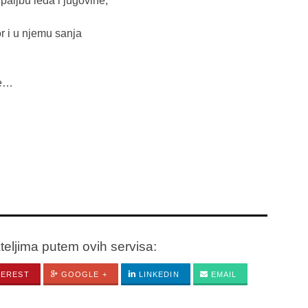
paljbu leda i jugovine,
r i u njemu sanja
de…
ateljima putem ovih servisa:
TEREST
GOOGLE +
LINKEDIN
EMAIL