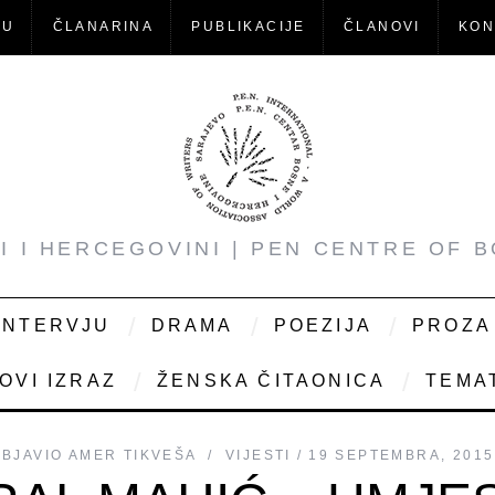
-U
ČLANARINA
PUBLIKACIJE
ČLANOVI
KON
NI I HERCEGOVINI | PEN CENTRE OF 
INTERVJU
DRAMA
POEZIJA
PROZA
OVI IZRAZ
ŽENSKA ČITAONICA
TEMAT
OBJAVIO
AMER TIKVEŠA
VIJESTI
19 SEPTEMBRA, 2015