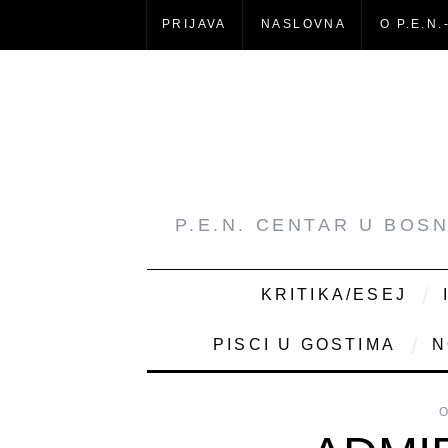
PRIJAVA
NASLOVNA
O P.E.N.
P.E.N. CENTAR U BOS
KRITIKA/ESEJ
PISCI U GOSTIMA
N