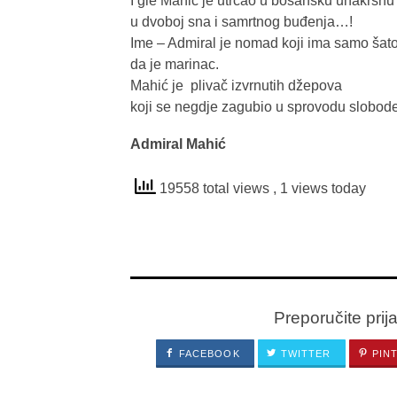
I gle Mahić je utrčao u bosansku unakrsnu 
u dvoboj sna i samrtnog buđenja…!
Ime – Admiral je nomad koji ima samo šato
da je marinac.
Mahić je plivač izvrnutih džepova
koji se negdje zagubio u sprovodu slobo
Admiral Mahić
19558 total views
, 1 views today
Preporučite prij
FACEBOOK
TWITTER
PIN