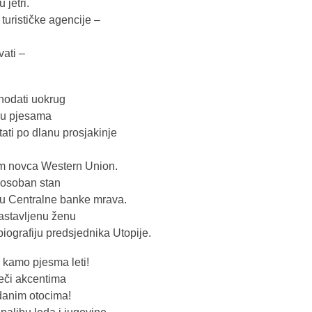
 jetri.
 turističke agencije –
vati –
hodati uokrug
gu pjesama
tati po dlanu prosjakinje
om novca Western Union.
nosoban stan
ru Centralne banke mrava.
rastavljenu ženu
biografiju predsjednika Utopije.
 kamo pjesma leti!
ječi akcentima
ezdanim otocima!