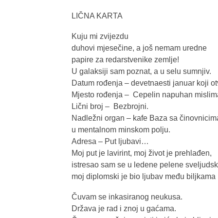
LIČNA KARTA
Kuju mi zvijezdu
duhovi mjesečine, a još nemam uredne
papire za redarstvenike zemlje!
U galaksiji sam poznat, a u selu sumnjiv.
Datum rođenja – devetnaesti januar koji o
Mjesto rođenja – Cepelin napuhan mislima
Lični broj – Bezbrojni.
Nadležni organ – kafe Baza sa činovnicim
u mentalnom minskom polju.
Adresa – Put ljubavi…
Moj put je lavirint, moj život je prehlađen,
istresao sam se u ledene pelene sveljudskog
moj diplomski je bio ljubav među biljkama
Čuvam se inkasiranog neukusa.
Država je rad i znoj u gaćama.