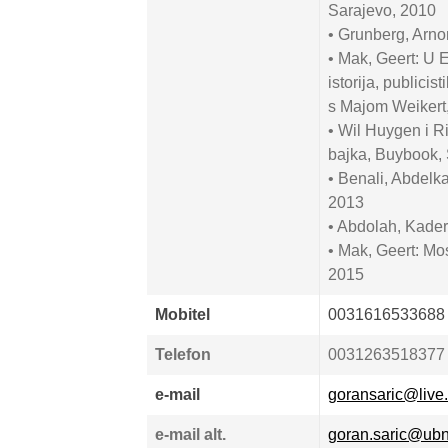
Sarajevo, 2010
• Grunberg, Arnon
• Mak, Geert: U E
istorija, publici
s Majom Weikert,
• Wil Huygen i Rie
bajka, Buybook,
• Benali, Abdelk
2013
• Abdolah, Kader
• Mak, Geert: Mo
2015
Mobitel
0031616533688
Telefon
0031263518377
e-mail
goransaric@live
e-mail alt.
goran.saric@ubn.