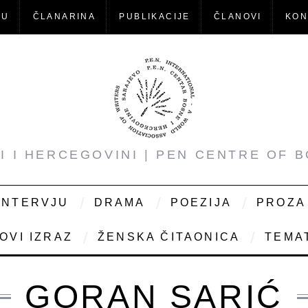
-U
ČLANARINA
PUBLIKACIJE
ČLANOVI
KON
NI I HERCEGOVINI | PEN CENTRE OF 
INTERVJU
DRAMA
POEZIJA
PROZA
OVI IZRAZ
ŽENSKA ČITAONICA
TEMAT
GORAN SARIĆ