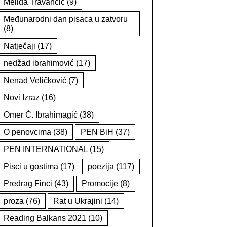
Melida Travančić
(9)
Međunarodni dan pisaca u zatvoru
(8)
Natječaji
(17)
nedžad ibrahimović
(17)
Nenad Veličković
(7)
Novi Izraz
(16)
Omer Ć. Ibrahimagić
(38)
O penovcima
(38)
PEN BiH
(37)
PEN INTERNATIONAL
(15)
Pisci u gostima
(17)
poezija
(117)
Predrag Finci
(43)
Promocije
(8)
proza
(76)
Rat u Ukrajini
(14)
Reading Balkans 2021
(10)