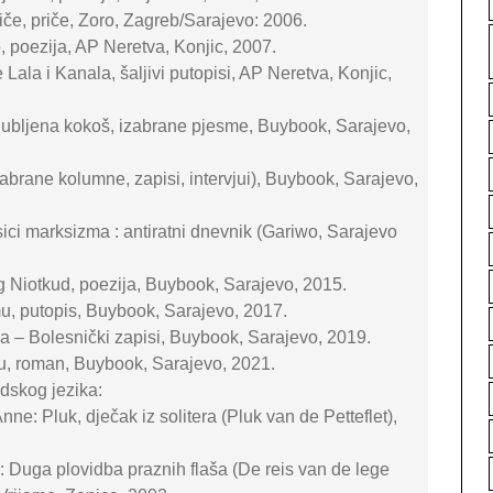
iče, priče, Zoro, Zagreb/Sarajevo: 2006.
, poezija, AP Neretva, Konjic, 2007.
e Lala i Kanala, šaljivi putopisi, AP Neretva, Konjic,
aljubljena kokoš, izabrane pjesme, Buybook, Sarajevo,
abrane kolumne, zapisi, intervjui), Buybook, Sarajevo,
sici marksizma : antiratni dnevnik (Gariwo, Sarajevo
g Niotkud, poezija, Buybook, Sarajevo, 2015.
, putopis, Buybook, Sarajevo, 2017.
ba – Bolesnički zapisi, Buybook, Sarajevo, 2019.
ku, roman, Buybook, Sarajevo, 2021.
dskog jezika:
nne: Pluk, dječak iz solitera (Pluk van de Petteflet),
: Duga plovidba praznih flaša (De reis van de lege