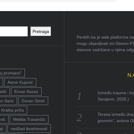
Pretraga
Penbih.ba je web platforma na 
mogu objavljivati svi članovi P
stavove sadržane u njima odgov
oj promjeni"
N
Asmir Kujović
etić
Enver Kazaz
Između traume i tra
Sarajevo, 2026.)
n Sarić
Goran Simić
Kratka priča
Terasa između dva 
vić
Melida Travančić
govorim”, autora G
ji
nedžad ibrahimović