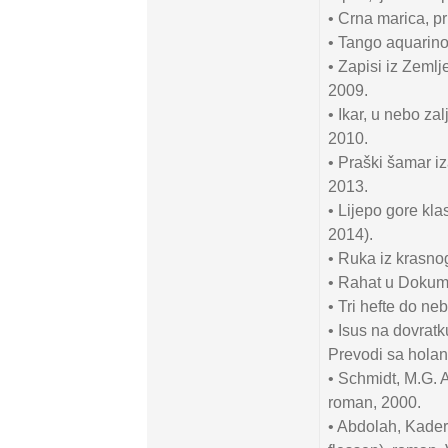
• Crna marica, pr
• Tango aquarino
• Zapisi iz Zemlj
2009.
• Ikar, u nebo z
2010.
• Praški šamar iz
2013.
• Lijepo gore kla
2014).
• Ruka iz krasno
• Rahat u Dokumu
• Tri hefte do ne
• Isus na dovrat
Prevodi sa holan
• Schmidt, M.G. A
roman, 2000.
• Abdolah, Kader