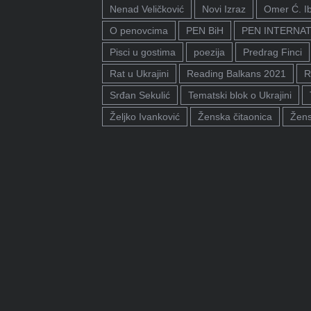
Nenad Veličković
Novi Izraz
Omer Ć. I
O penovcima
PEN BiH
PEN INTERNA
Pisci u gostima
poezija
Predrag Finci
Rat u Ukrajini
Reading Balkans 2021
R
Srđan Sekulić
Tematski blok o Ukrajini
Željko Ivanković
Ženska čitaonica
Žens