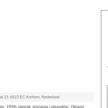
aat 23, 6823 EC Arnhem, Nederland
ic. 1959), pjesnik, prozaista i prevodilac. Objavio