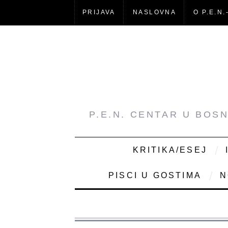
PRIJAVA
NASLOVNA
O P.E.N.
P.E.N. CENTAR U BOS
KRITIKA/ESEJ
PISCI U GOSTIMA
N