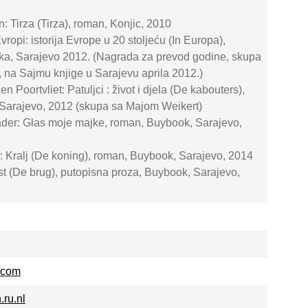
: Tirza (Tirza), roman, Konjic, 2010
vropi: istorija Evrope u 20 stoljeću (In Europa),
stika, Sarajevo 2012. (Nagrada za prevod godine, skupa
 na Sajmu knjige u Sarajevu aprila 2012.)
n Poortvliet: Patuljci : život i djela (De kabouters),
 Sarajevo, 2012 (skupa sa Majom Weikert)
ader: Glas moje majke, roman, Buybook, Sarajevo,
: Kralj (De koning), roman, Buybook, Sarajevo, 2014
st (De brug), putopisna proza, Buybook, Sarajevo,
.com
ru.nl