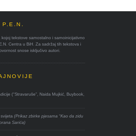
P.E.N.
kojoj tekstove samostalno i samoinicijativno
.E.N. Centra u BiH. Za sadržaj tih tekstova i
ornost snose isključivo autori.
AJNOVIJE
dicije (“Stravaruše”, Naida Mujkić, Buybook,
svijeta
(Prikaz zbirke pjesama “Kao da zidu
orana Sarića)