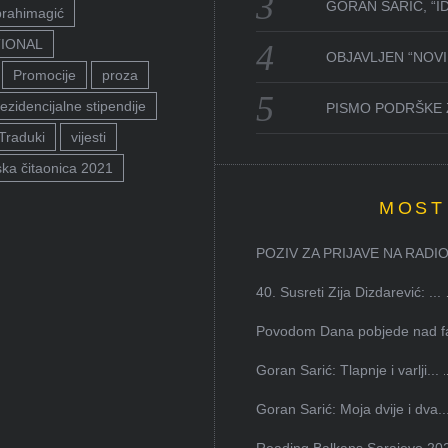
GORAN SARIĆ, “I
brahimagić
TIONAL
OBJAVLJEN “NOVI 
Promocije
proza
ezidencijalne stipendije
PISMO PODRŠKE 
Traduki
vijesti
ka čitaonica 2021
MOST
POZIV ZA PRIJAVE NA RADION
40. Susreti Zija Dizdarević: ...
Povodom Dana pobjede nad faš
Goran Sarić: Tlapnje i varlji...
Goran Sarić: Moja dvije i dva..