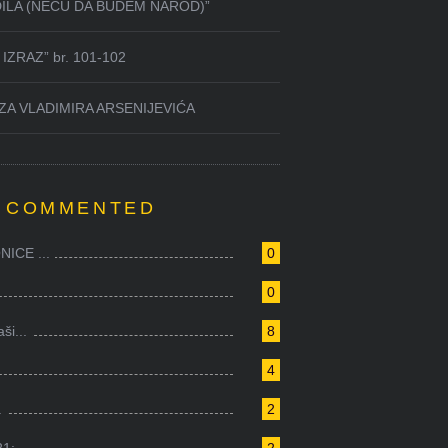
DILA (NEĆU DA BUDEM NAROD)”
IZRAZ” br. 101-102
ZA VLADIMIRA ARSENIJEVIĆA
 COMMENTED
ICE ...
0
0
i...
8
4
.
2