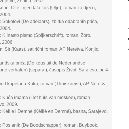
 Vrijeme, Zenica, 2002.
nne: Oće i njen tata Tos (Otje), roman za djecu,
 2004.
: Sokolovi (De adelaars), zbirka odabranih priča,
 2004.
 Klinasto pismo (Spijkerschrift), roman, Zoro,
, 2006.
m: Sir (Kaas), satirični roman, AP Neretva, Konjic,
andska priča (De keus uit de Nederlandse
te verhalen) (separat), časopis Život, Sarajevo, br. 4-
Smrt kapetana Kuka, roman (Thuiskomst), AP Neretva,
r: Kuća imama (Het huis van moskee), roman
vo, 2009.
: Kelile i Demne (Kélilé en Demné), basna, Sarajevo,
r: Poslanik (De Boodschapper), roman, Buybook,