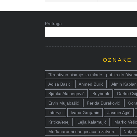
Pretraga
OZNAKE
"Kreativno pisanje za mlade - put ka društven
Adisa Bašić
Ahmed Burić
Almin Kaplan
Bjanka Alajbegović
Buybook
Darko Cvij
Ervin Mujabašić
Ferida Duraković
Gora
Intervju
Ivana Golijanin
Jasmin Agić
Kritika/esej
Lejla Kalamujić
Marko Vešo
Međunarodni dan pisaca u zatvoru
Natječa