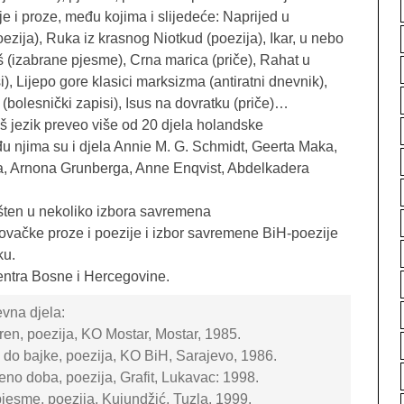
je i proze, među kojima i slijedeće: Naprijed u
zija), Ruka iz krasnog Niotkud (poezija), Ikar, u nebo
š (izabrane pjesme), Crna marica (priče), Rahat u
, Lijepo gore klasici marksizma (antiratni dnevnik),
 (bolesnički zapisi), Isus na dovratku (priče)…
š jezik preveo više od 20 djela holandske
đu njima su i djela Annie M. G. Schmidt, Geerta Maka,
, Arnona Grunberga, Anne Enqvist, Abdelkadera
šten u nekoliko izbora savremena
ačke proze i poezije i izbor savremene BiH-poezije
ku.
entra Bosne i Hercegovine.
evna djela:
ren, poezija, KO Mostar, Mostar, 1985.
a do bajke, poezija, KO BiH, Sarajevo, 1986.
eno doba, poezija, Grafit, Lukavac: 1998.
pjesme, poezija, Kujundžić, Tuzla, 1999.