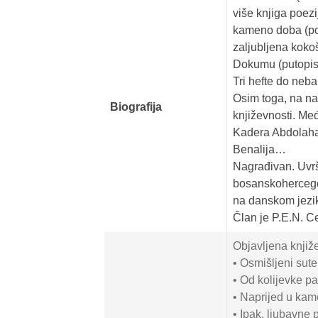
više knjiga poezi
kameno doba (poe
zaljubljena koko
Dokumu (putopisi)
Tri hefte do neba
Osim toga, na na
Biografija
književnosti. Me
Kadera Abdolaha
Benalija…
Nagrađivan. Uvr
bosanskohercegov
na danskom jezi
Član je P.E.N. C
Objavljena knjiž
• Osmišljeni sute
• Od kolijevke p
• Naprijed u kam
• Ipak, ljubavne 