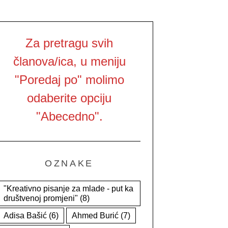
Za pretragu svih
članova/ica, u meniju
"Poredaj po" molimo
odaberite opciju
"Abecedno".
OZNAKE
"Kreativno pisanje za mlade - put ka
društvenoj promjeni"
(8)
Adisa Bašić
(6)
Ahmed Burić
(7)