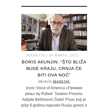
INTERVJU
24 MARTA, 2022
BORIS AKUNJIN: “ŠTO BLIŽA
BUDE KRAJU, CRNJA ĆE
BITI OVA NOĆ”
OBJAVIO
SEKRETAR
Izvor: Voice of America «Прямая
речь» by Rafael´ Saakov Prevela:
Adijata Ibrišimović-Šabić Pisac koji je
prije 8 godina napustio Rusiju govori o