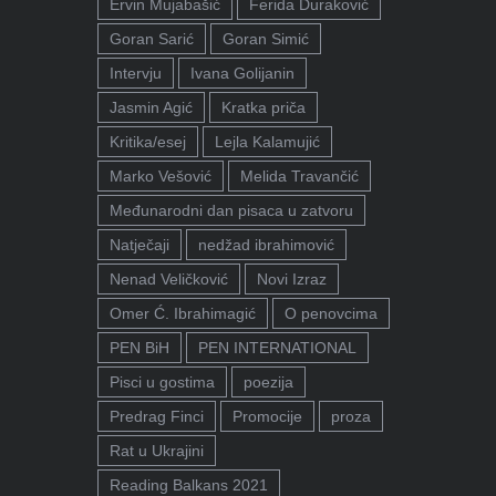
Ervin Mujabašić
Ferida Duraković
Goran Sarić
Goran Simić
Intervju
Ivana Golijanin
Jasmin Agić
Kratka priča
Kritika/esej
Lejla Kalamujić
Marko Vešović
Melida Travančić
Međunarodni dan pisaca u zatvoru
Natječaji
nedžad ibrahimović
Nenad Veličković
Novi Izraz
Omer Ć. Ibrahimagić
O penovcima
PEN BiH
PEN INTERNATIONAL
Pisci u gostima
poezija
Predrag Finci
Promocije
proza
Rat u Ukrajini
Reading Balkans 2021