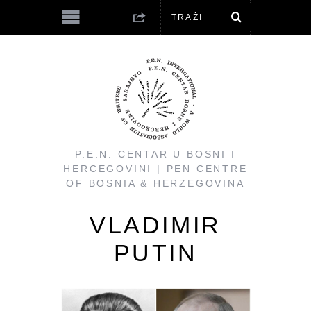
P.E.N. CENTAR U BOSNI I
HERCEGOVINI | PEN CENTRE
OF BOSNIA & HERZEGOVINA
VLADIMIR
PUTIN