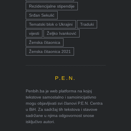
Rezidencijalne stipendije
Srđan Sekulić
Tematski blok o Ukrajini
Traduki
vijesti
Željko Ivanković
Ženska čitaonica
Ženska čitaonica 2021
P.E.N.
Penbih.ba je web platforma na kojoj
tekstove samostalno i samoinicijativno
mogu objavljivati svi članovi P.E.N. Centra
u BiH. Za sadržaj tih tekstova i stavove
sadržane u njima odgovornost snose
isključivo autori.