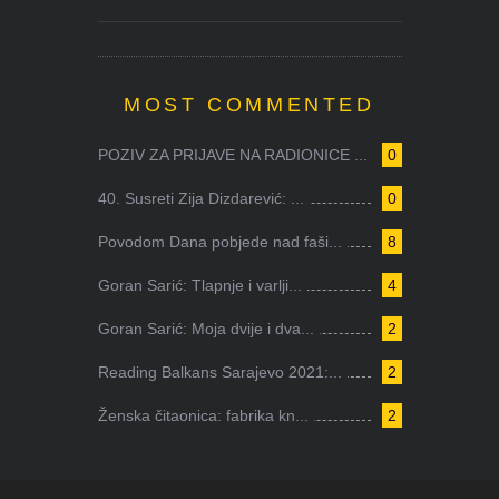
MOST COMMENTED
POZIV ZA PRIJAVE NA RADIONICE ...
0
40. Susreti Zija Dizdarević: ...
0
Povodom Dana pobjede nad faši...
8
Goran Sarić: Tlapnje i varlji...
4
Goran Sarić: Moja dvije i dva...
2
Reading Balkans Sarajevo 2021:...
2
Ženska čitaonica: fabrika kn...
2