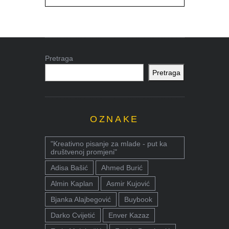
Pretraga
Pretraga
OZNAKE
"Kreativno pisanje za mlade - put ka
društvenoj promjeni"
Adisa Bašić
Ahmed Burić
Almin Kaplan
Asmir Kujović
Bjanka Alajbegović
Buybook
Darko Cvijetić
Enver Kazaz