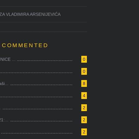
ZA VLADIMIRA ARSENIJEVIĆA
 COMMENTED
ICE ...
0
0
i...
8
4
.
2
1:...
2
2