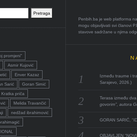
Pretraga
Penbih.ba je web platforma na 
mogu objavljivati svi članovi P
stavove sadržane u njima odgov
oj promjeni"
N
Asmir Kujović
etić
Enver Kazaz
Između traume i tra
Sarajevo, 2026.)
n Sarić
Goran Simić
Kratka priča
Terasa između dva 
vić
Melida Travančić
govorim”, autora G
ji
nedžad ibrahimović
GORAN SARIĆ, “I
brahimagić
TIONAL
OBJAVLJEN “NOVI 