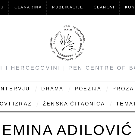
-U
ČLANARINA
PUBLIKACIJE
ČLANOVI
KON
NI I HERCEGOVINI | PEN CENTRE OF 
INTERVJU
DRAMA
POEZIJA
PROZA
OVI IZRAZ
ŽENSKA ČITAONICA
TEMAT
EMINA ADILOVIĆ