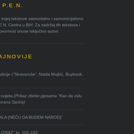
P.E.N.
kojoj tekstove samostalno i samoinicijativno
.E.N. Centra u BiH. Za sadržaj tih tekstova i
ornost snose isključivo autori.
AJNOVIJE
dicije (“Stravaruše”, Naida Mujkić, Buybook,
svijeta
(Prikaz zbirke pjesama “Kao da zidu
orana Sarića)
DILA (NEĆU DA BUDEM NAROD)”
IZRAZ” br. 101-102