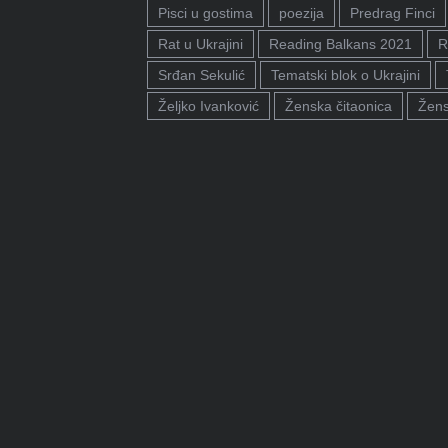
Pisci u gostima
poezija
Predrag Finci
Rat u Ukrajini
Reading Balkans 2021
R
Srđan Sekulić
Tematski blok o Ukrajini
Željko Ivanković
Ženska čitaonica
Žens