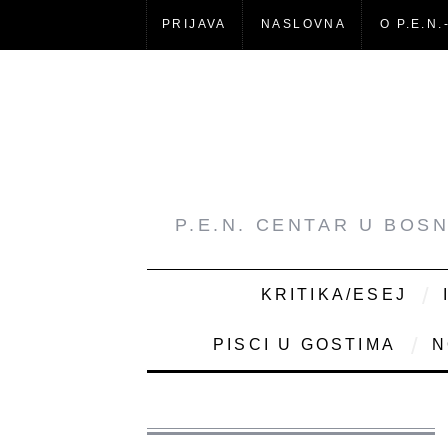
PRIJAVA
NASLOVNA
O P.E.N.
P.E.N. CENTAR U BOS
KRITIKA/ESEJ
PISCI U GOSTIMA
N