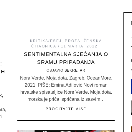
KRITIKA/ESEJ
,
PROZA
,
ŽENSKA
ČITAONICA
11 MARTA, 2022
SENTIMENTALNA SJEĆANJA O
SRAMU PRIPADANJA
:
OBJAVIO
SEKRETAR
IH
Nora Verde, Moja dota, Zagreb, OceanMore,
2021. PIŠE: Emina Adilović Novi roman
hrvatske spisateljice Nore Verde, Moja dota,
k,
morska je priča ispričana iz sasvim…
ra,
PROČITAJTE VIŠE
i