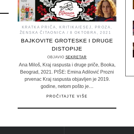
KRATKA PRIČA
,
KRITIKA/ESEJ
,
PROZA
,
ŽENSKA ČITAONICA
8 OKTOBRA, 2021
BAJKOVITE GROTESKE I DRUGE
DISTOPIJE
OBJAVIO
SEKRETAR
Ana Miloš, Kraj raspusta i druge priče, Booka,
Beograd, 2021. PIŠE: Emina Adilović Prozni
prvenac Kraj raspusta objavljen je 2019.
godine, netom pošto je…
PROČITAJTE VIŠE