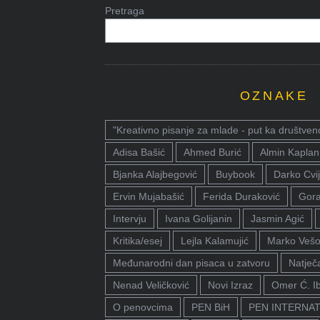
Pretraga
OZNAKE
"Kreativno pisanje za mlade - put ka društven
Adisa Bašić
Ahmed Burić
Almin Kaplan
Bjanka Alajbegović
Buybook
Darko Cvij
Ervin Mujabašić
Ferida Duraković
Gora
Intervju
Ivana Golijanin
Jasmin Agić
Kritika/esej
Lejla Kalamujić
Marko Vešo
Međunarodni dan pisaca u zatvoru
Natječa
Nenad Veličković
Novi Izraz
Omer Ć. I
O penovcima
PEN BiH
PEN INTERNA