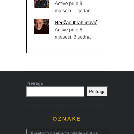
Active prije 8
mjeseci, 1 tjedan
Nedžad Ibrahimović
Active prije 8
mjeseci, 3 tjedna
Pretraga
Pretraga
OZNAKE
"Kreativno pisanje za mlade - put ka