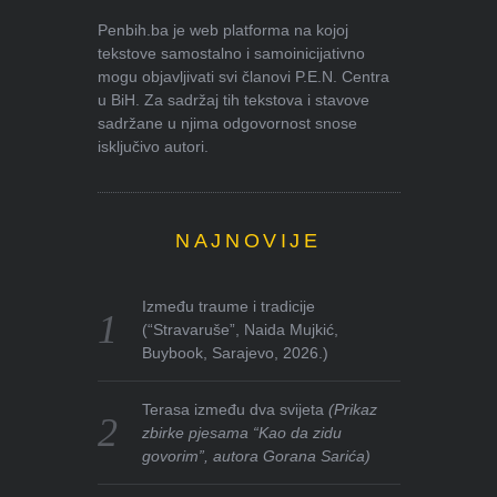
Penbih.ba je web platforma na kojoj
tekstove samostalno i samoinicijativno
mogu objavljivati svi članovi P.E.N. Centra
u BiH. Za sadržaj tih tekstova i stavove
sadržane u njima odgovornost snose
isključivo autori.
NAJNOVIJE
Između traume i tradicije
(“Stravaruše”, Naida Mujkić,
Buybook, Sarajevo, 2026.)
Terasa između dva svijeta
(Prikaz
zbirke pjesama “Kao da zidu
govorim”, autora Gorana Sarića)