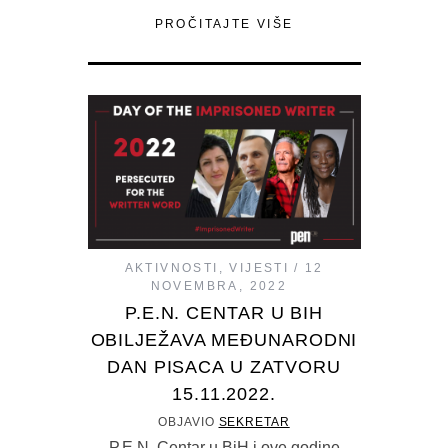
PROČITAJTE VIŠE
AKTIVNOSTI
,
VIJESTI
12
NOVEMBRA, 2022
P.E.N. CENTAR U BIH
OBILJEŽAVA MEĐUNARODNI
DAN PISACA U ZATVORU
15.11.2022.
OBJAVIO
SEKRETAR
P.E.N. Centar u BiH i ove godine