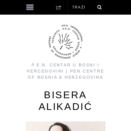
P.E.N. CENTAR U BOSNI I
HERCEGOVINI | PEN CENTRE
OF BOSNIA & HERZEGOVINA
BISERA
ALIKADIĆ