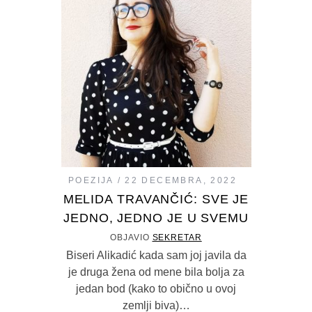
POEZIJA
22 DECEMBRA, 2022
MELIDA TRAVANČIĆ: SVE JE
JEDNO, JEDNO JE U SVEMU
OBJAVIO
SEKRETAR
Biseri Alikadić kada sam joj javila da
je druga žena od mene bila bolja za
jedan bod (kako to obično u ovoj
zemlji biva)…