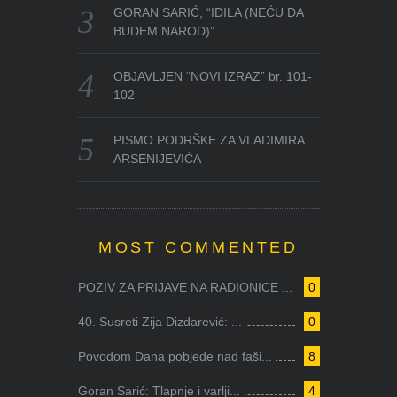
GORAN SARIĆ, “IDILA (NEĆU DA
BUDEM NAROD)”
OBJAVLJEN “NOVI IZRAZ” br. 101-
102
PISMO PODRŠKE ZA VLADIMIRA
ARSENIJEVIĆA
MOST COMMENTED
POZIV ZA PRIJAVE NA RADIONICE ...
0
40. Susreti Zija Dizdarević: ...
0
Povodom Dana pobjede nad faši...
8
Goran Sarić: Tlapnje i varlji...
4