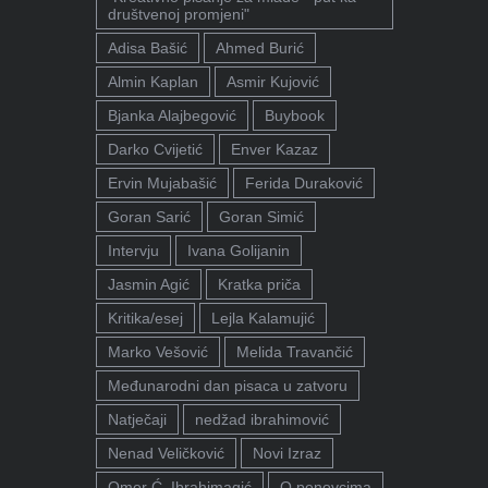
društvenoj promjeni"
Adisa Bašić
Ahmed Burić
Almin Kaplan
Asmir Kujović
Bjanka Alajbegović
Buybook
Darko Cvijetić
Enver Kazaz
Ervin Mujabašić
Ferida Duraković
Goran Sarić
Goran Simić
Intervju
Ivana Golijanin
Jasmin Agić
Kratka priča
Kritika/esej
Lejla Kalamujić
Marko Vešović
Melida Travančić
Međunarodni dan pisaca u zatvoru
Natječaji
nedžad ibrahimović
Nenad Veličković
Novi Izraz
Omer Ć. Ibrahimagić
O penovcima