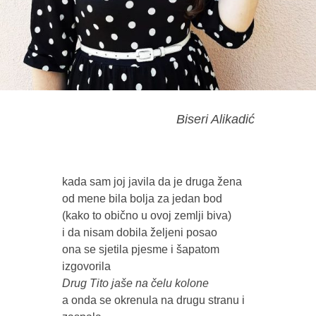
Biseri Alikadić
kada sam joj javila da je druga žena 

od mene bila bolja za jedan bod

(kako to obično u ovoj zemlji biva)

i da nisam dobila željeni posao

ona se sjetila pjesme i šapatom 
a onda se okrenula na drugu stranu i 