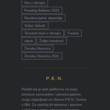
Rat u Ukrajini
Reading Balkans 2021
Rezidencijalne stipendije
Srđan Sekulić
Tematski blok o Ukrajini
Traduki
vijesti
Željko Ivanković
Ženska čitaonica
Ženska čitaonica 2021
P.E.N.
Penbih.ba je web platforma na kojoj
tekstove samostalno i samoinicijativno
mogu objavljivati svi članovi P.E.N. Centra
u BiH. Za sadržaj tih tekstova i stavove
sadržane u njima odgovornost snose