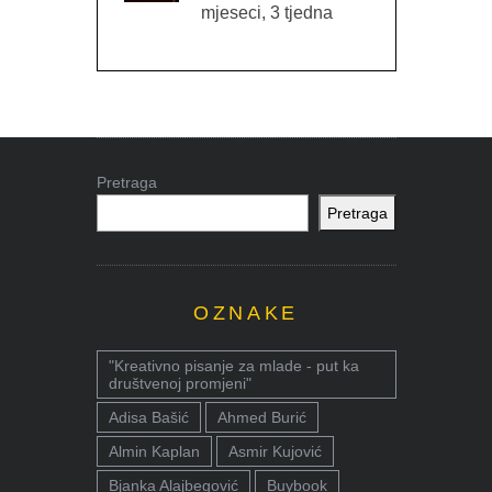
mjeseci, 3 tjedna
Pretraga
Pretraga
OZNAKE
"Kreativno pisanje za mlade - put ka
društvenoj promjeni"
Adisa Bašić
Ahmed Burić
Almin Kaplan
Asmir Kujović
Bjanka Alajbegović
Buybook