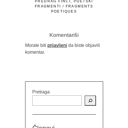
PREDRAG FINCI, POETSKI
OMER Ć. I
FRAGMENTI / FRAGMENTS
LJUTE 
POETIQUES
Komentariši
Morate biti
prijavljeni
da biste objavili
komentar.
Pretraga