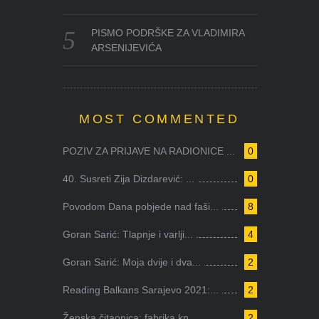
PISMO PODRŠKE ZA VLADIMIRA
ARSENIJEVIĆA
MOST COMMENTED
POZIV ZA PRIJAVE NA RADIONICE ...
0
40. Susreti Zija Dizdarević: ...
0
Povodom Dana pobjede nad faši...
8
Goran Sarić: Tlapnje i varlji...
4
Goran Sarić: Moja dvije i dva...
2
Reading Balkans Sarajevo 2021:...
2
Ženska čitaonica: fabrika kn...
2