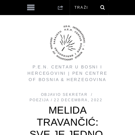
P.E.N. CENTAR U BOSNI I
HERCEGOVINI | PEN CENTRE
OF BOSNIA & HERZEGOVINA
OBJAVIO
SEKRETAR
POEZIJA
22 DECEMBRA, 2022
MELIDA
TRAVANČIĆ:
SVE JE JEDNO,