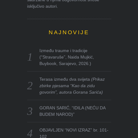
isključivo autori.
NAJNOVIJE
Između traume i tradicije
(“Stravaruše”, Naida Mujkić,
Buybook, Sarajevo, 2026.)
Terasa između dva svijeta
(Prikaz
zbirke pjesama “Kao da zidu
govorim”, autora Gorana Sarića)
GORAN SARIĆ, “IDILA (NEĆU DA
BUDEM NAROD)”
OBJAVLJEN “NOVI IZRAZ” br. 101-
102