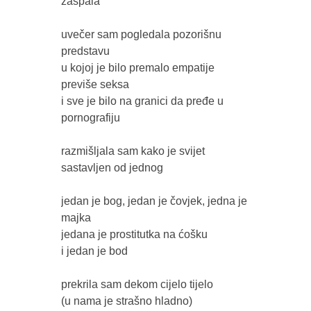
zaspala

uvečer sam pogledala pozorišnu 
predstavu 

u kojoj je bilo premalo empatije 
previše seksa 

i sve je bilo na granici da pređe u 
pornografiju

razmišljala sam kako je svijet 

sastavljen od jednog 

jedan je bog, jedan je čovjek, jedna je 
majka

jedana je prostitutka na ćošku 

i jedan je bod

prekrila sam dekom cijelo tijelo 

(u nama je strašno hladno)
