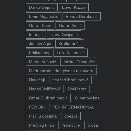
Darko Cvijetić
Enver Kazaz
Ervin Mujabašić
Ferida Duraković
Goran Sarić
Goran Simić
Intervju
Ivana Golijanin
Jasmin Agić
Kratka priča
Kritika/esej
Lejla Kalamujić
Marko Vešović
Melida Travančić
Međunarodni dan pisaca u zatvoru
Natječaji
nedžad ibrahimović
Nenad Veličković
Novi Izraz
Omer Ć. Ibrahimagić
O penovcima
PEN BiH
PEN INTERNATIONAL
Pisci u gostima
poezija
Predrag Finci
Promocije
proza