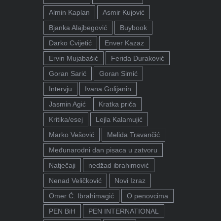
Almin Kaplan
Asmir Kujović
Bjanka Alajbegović
Buybook
Darko Cvijetić
Enver Kazaz
Ervin Mujabašić
Ferida Duraković
Goran Sarić
Goran Simić
Intervju
Ivana Golijanin
Jasmin Agić
Kratka priča
Kritika/esej
Lejla Kalamujić
Marko Vešović
Melida Travančić
Međunarodni dan pisaca u zatvoru
Natječaji
nedžad ibrahimović
Nenad Veličković
Novi Izraz
Omer Ć. Ibrahimagić
O penovcima
PEN BiH
PEN INTERNATIONAL