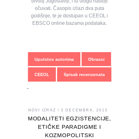
bivšoj Jugoslaviji, i tu ulogu nastoji
očuvati. Časopis izlazi dva puta
godišnje, te je dostupan u CEEOL i
EBSCO online bazama podataka.
Uputstvo autorima
Obrasci
CEEOL
Spisak recenzenata
NOVI IZRAZ
3 DECEMBRA, 2013
MODALITETI EGZISTENCIJE,
ETIČKE PARADIGME I
KOZMOPOLITSKI