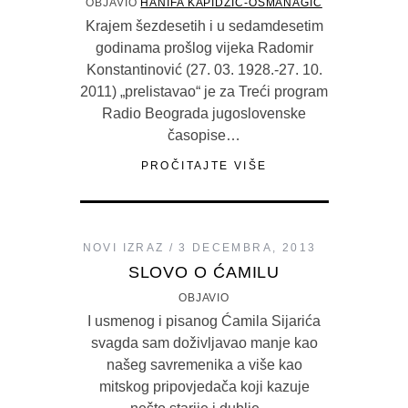
OBJAVIO
HANIFA KAPIDŽIĆ-OSMANAGIĆ
Krajem šezdesetih i u sedamdesetim
godinama prošlog vijeka Radomir
Konstantinović (27. 03. 1928.-27. 10.
2011) „prelistavao“ je za Treći program
Radio Beograda jugoslovenske
časopise…
PROČITAJTE VIŠE
NOVI IZRAZ
3 DECEMBRA, 2013
SLOVO O ĆAMILU
OBJAVIO
I usmenog i pisanog Ćamila Sijarića
svagda sam doživljavao manje kao
našeg savremenika a više kao
mitskog pripovjedača koji kazuje