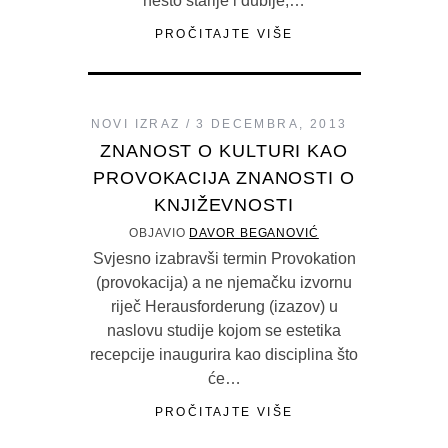
nešto starije i dublje,…
PROČITAJTE VIŠE
NOVI IZRAZ
3 DECEMBRA, 2013
ZNANOST O KULTURI KAO
PROVOKACIJA ZNANOSTI O
KNJIŽEVNOSTI
OBJAVIO
DAVOR BEGANOVIĆ
Svjesno izabravši termin Provokation
(provokacija) a ne njemačku izvornu
riječ Herausforderung (izazov) u
naslovu studije kojom se estetika
recepcije inaugurira kao disciplina što
će…
PROČITAJTE VIŠE