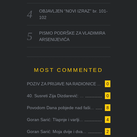
OBJAVLJEN “NOVI IZRAZ” br. 101-
102
PISMO PODRŠKE ZA VLADIMIRA
ARSENIJEVIĆA
MOST COMMENTED
POZIV ZA PRIJAVE NA RADIONICE ...
0
40. Susreti Zija Dizdarević: ...
0
Povodom Dana pobjede nad faši...
8
Goran Sarić: Tlapnje i varlji...
4
Goran Sarić: Moja dvije i dva...
2