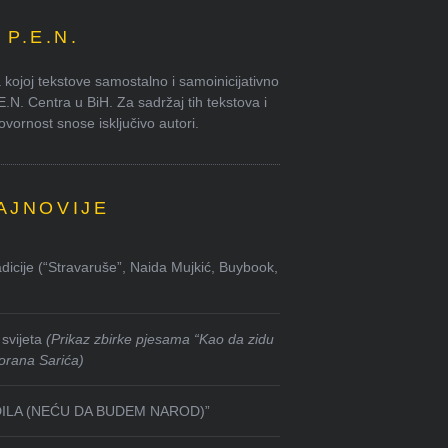
P.E.N.
kojoj tekstove samostalno i samoinicijativno
.E.N. Centra u BiH. Za sadržaj tih tekstova i
ornost snose isključivo autori.
AJNOVIJE
dicije (“Stravaruše”, Naida Mujkić, Buybook,
svijeta
(Prikaz zbirke pjesama “Kao da zidu
orana Sarića)
DILA (NEĆU DA BUDEM NAROD)”