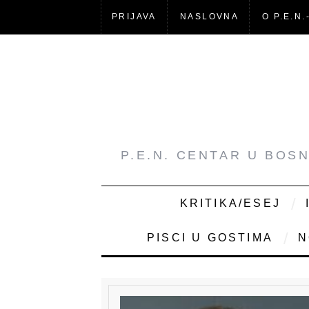
PRIJAVA
NASLOVNA
O P.E.N.
P.E.N. CENTAR U BOS
KRITIKA/ESEJ
PISCI U GOSTIMA
N