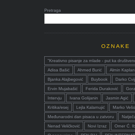
Pretraga
OZNAKE
"Kreativno pisanje za mlade - put ka društven
Adisa Bašić
Ahmed Burić
Almin Kaplan
Bjanka Alajbegović
Buybook
Darko Cvij
Ervin Mujabašić
Ferida Duraković
Gora
Intervju
Ivana Golijanin
Jasmin Agić
Kritika/esej
Lejla Kalamujić
Marko Vešo
Međunarodni dan pisaca u zatvoru
Natječa
Nenad Veličković
Novi Izraz
Omer Ć. I