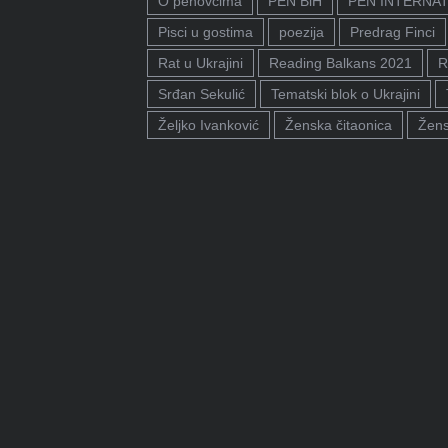
O penovcima
PEN BiH
PEN INTERNA
Pisci u gostima
poezija
Predrag Finci
Rat u Ukrajini
Reading Balkans 2021
R
Srđan Sekulić
Tematski blok o Ukrajini
Željko Ivanković
Ženska čitaonica
Žens