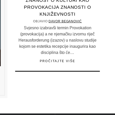
ZNANOST O KULTURI KAO
PROVOKACIJA ZNANOSTI O
KNJIŽEVNOSTI
OBJAVIO
DAVOR BEGANOVIĆ
Svjesno izabravši termin Provokation
(provokacija) a ne njemačku izvornu riječ
Herausforderung (izazov) u naslovu studije
kojom se estetika recepcije inaugurira kao
disciplina što će…
PROČITAJTE VIŠE