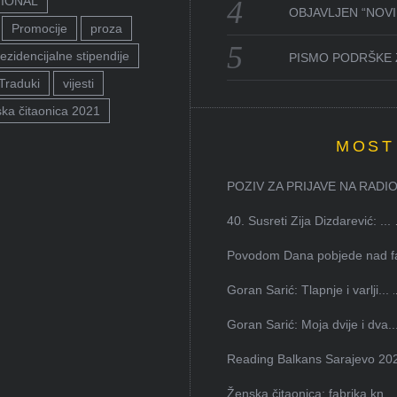
TIONAL
OBJAVLJEN “NOVI 
Promocije
proza
ezidencijalne stipendije
PISMO PODRŠKE 
Traduki
vijesti
ka čitaonica 2021
MOST
POZIV ZA PRIJAVE NA RADION
40. Susreti Zija Dizdarević: ...
Povodom Dana pobjede nad faš
Goran Sarić: Tlapnje i varlji...
Goran Sarić: Moja dvije i dva..
Reading Balkans Sarajevo 202
Ženska čitaonica: fabrika kn...