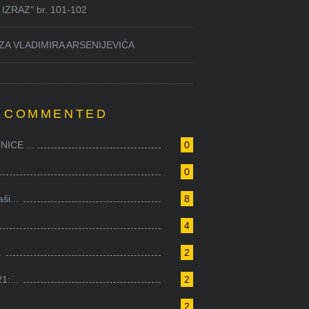
IZRAZ” br. 101-102
ZA VLADIMIRA ARSENIJEVIĆA
 COMMENTED
ICE ...
0
0
i...
8
4
.
2
1:...
2
2