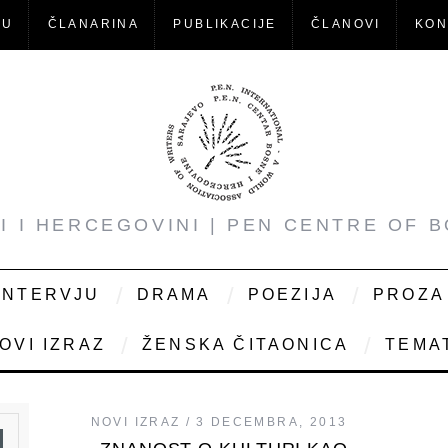
-U
ČLANARINA
PUBLIKACIJE
ČLANOVI
KON
NI I HERCEGOVINI | PEN CENTRE OF 
INTERVJU
DRAMA
POEZIJA
PROZA
OVI IZRAZ
ŽENSKA ČITAONICA
TEMAT
NOVI IZRAZ
3 DECEMBRA, 2013