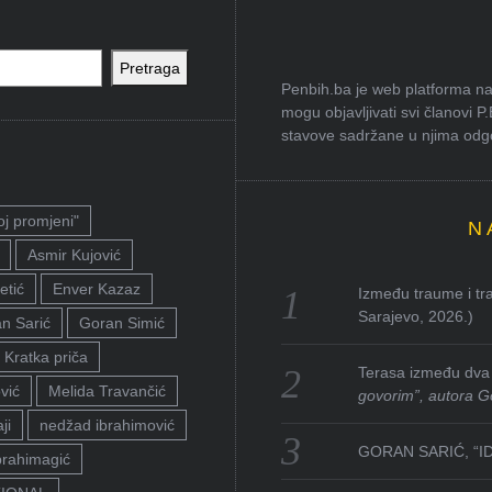
Pretraga
Penbih.ba je web platforma na 
mogu objavljivati svi članovi P
stavove sadržane u njima odgov
oj promjeni"
N
Asmir Kujović
etić
Enver Kazaz
Između traume i tra
Sarajevo, 2026.)
n Sarić
Goran Simić
Kratka priča
Terasa između dva 
vić
Melida Travančić
govorim”, autora G
ji
nedžad ibrahimović
GORAN SARIĆ, “I
brahimagić