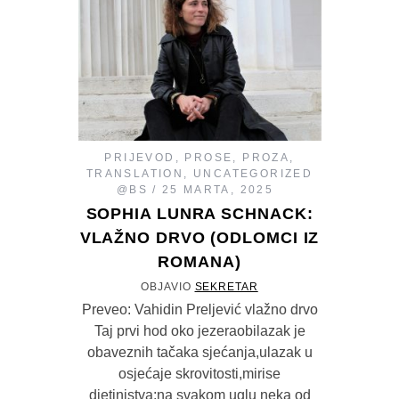
PRIJEVOD
,
PROSE
,
PROZA
,
TRANSLATION
,
UNCATEGORIZED
@BS
25 MARTA, 2025
SOPHIA LUNRA SCHNACK:
VLAŽNO DRVO (ODLOMCI IZ
ROMANA)
OBJAVIO
SEKRETAR
Preveo: Vahidin Preljević vlažno drvo
Taj prvi hod oko jezeraobilazak je
obaveznih tačaka sjećanja,ulazak u
osjećaje skrovitosti,mirise
djetinjstva:na svakom uglu neka od