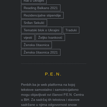
Rat u Ukrajini
Reading Balkans 2021
Rezidencijalne stipendije
Srđan Sekulić
Tematski blok o Ukrajini
Traduki
vijesti
Željko Ivanković
Ženska čitaonica
Ženska čitaonica 2021
P.E.N.
Penbih.ba je web platforma na kojoj
tekstove samostalno i samoinicijativno
mogu objavljivati svi članovi P.E.N. Centra
u BiH. Za sadržaj tih tekstova i stavove
sadržane u njima odgovornost snose