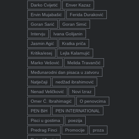
Darko Cvijetić
Enver Kazaz
Ervin Mujabašić
Ferida Duraković
Goran Sarić
Goran Simić
Intervju
Ivana Golijanin
Jasmin Agić
Kratka priča
Kritika/esej
Lejla Kalamujić
Marko Vešović
Melida Travančić
Međunarodni dan pisaca u zatvoru
Natječaji
nedžad ibrahimović
Nenad Veličković
Novi Izraz
Omer Ć. Ibrahimagić
O penovcima
PEN BiH
PEN INTERNATIONAL
Pisci u gostima
poezija
Predrag Finci
Promocije
proza