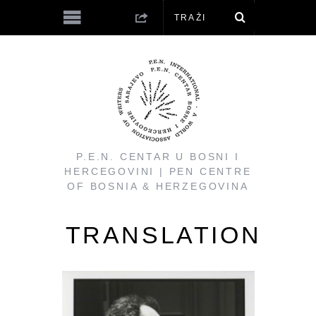
P.E.N. CENTAR U BOSNI I
HERCEGOVINI | PEN CENTRE
OF BOSNIA & HERZEGOVINA
TRANSLATION