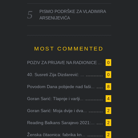
PISMO PODRŠKE ZA VLADIMIRA
ARSENIJEVIĆA
MOST COMMENTED
POZIV ZA PRIJAVE NA RADIONICE ...
0
40. Susreti Zija Dizdarević: ...
0
Povodom Dana pobjede nad faši...
8
Goran Sarić: Tlapnje i varlji...
4
Goran Sarić: Moja dvije i dva...
2
Reading Balkans Sarajevo 2021:...
2
Ženska čitaonica: fabrika kn...
2