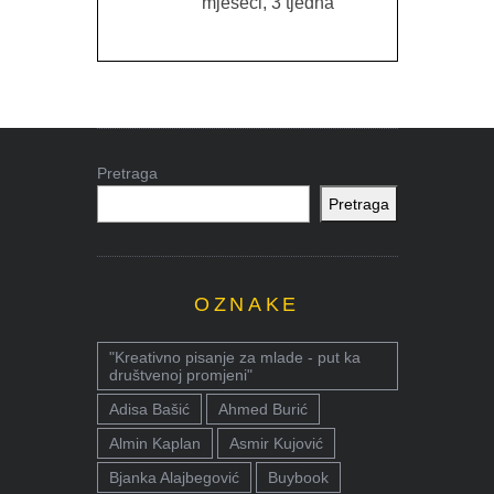
mjeseci, 3 tjedna
Pretraga
Pretraga
OZNAKE
"Kreativno pisanje za mlade - put ka
društvenoj promjeni"
Adisa Bašić
Ahmed Burić
Almin Kaplan
Asmir Kujović
Bjanka Alajbegović
Buybook