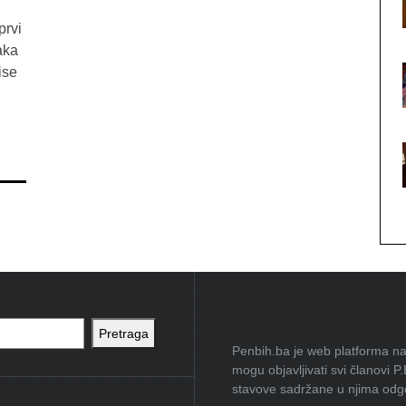
prvi
aka
ise
Pretraga
Penbih.ba je web platforma na 
mogu objavljivati svi članovi P
stavove sadržane u njima odgov