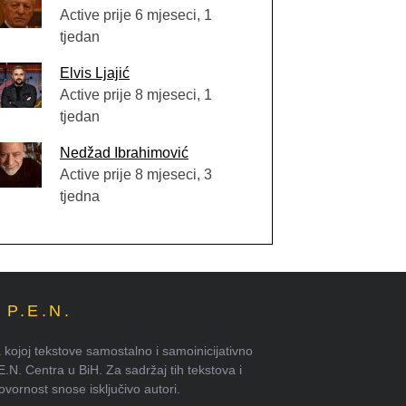
Active prije 6 mjeseci, 1
tjedan
Elvis Ljajić
Active prije 8 mjeseci, 1
tjedan
Nedžad Ibrahimović
Active prije 8 mjeseci, 3
tjedna
P.E.N.
kojoj tekstove samostalno i samoinicijativno
.E.N. Centra u BiH. Za sadržaj tih tekstova i
ornost snose isključivo autori.