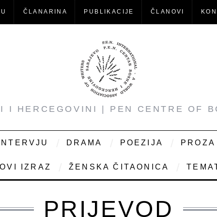
-U
ČLANARINA
PUBLIKACIJE
ČLANOVI
KON
NI I HERCEGOVINI | PEN CENTRE OF 
INTERVJU
DRAMA
POEZIJA
PROZA
OVI IZRAZ
ŽENSKA ČITAONICA
TEMAT
PRIJEVOD