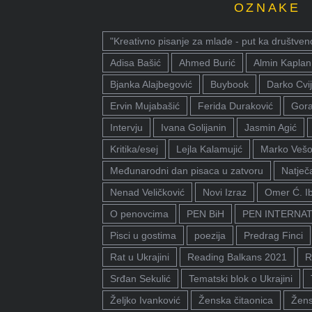
OZNAKE
"Kreativno pisanje za mlade - put ka društven
Adisa Bašić
Ahmed Burić
Almin Kaplan
Bjanka Alajbegović
Buybook
Darko Cvij
Ervin Mujabašić
Ferida Duraković
Gora
Intervju
Ivana Golijanin
Jasmin Agić
Kritika/esej
Lejla Kalamujić
Marko Vešo
Međunarodni dan pisaca u zatvoru
Natječa
Nenad Veličković
Novi Izraz
Omer Ć. I
O penovcima
PEN BiH
PEN INTERNA
Pisci u gostima
poezija
Predrag Finci
Rat u Ukrajini
Reading Balkans 2021
R
Srđan Sekulić
Tematski blok o Ukrajini
Željko Ivanković
Ženska čitaonica
Žens