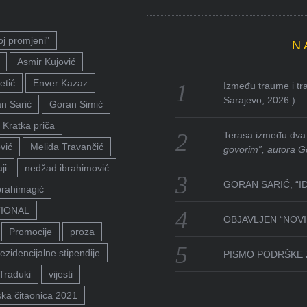
oj promjeni"
N
Asmir Kujović
etić
Enver Kazaz
Između traume i tra
Sarajevo, 2026.)
n Sarić
Goran Simić
Kratka priča
Terasa između dva 
vić
Melida Travančić
govorim”, autora G
ji
nedžad ibrahimović
GORAN SARIĆ, “I
brahimagić
TIONAL
OBJAVLJEN “NOVI 
Promocije
proza
ezidencijalne stipendije
PISMO PODRŠKE 
Traduki
vijesti
ka čitaonica 2021