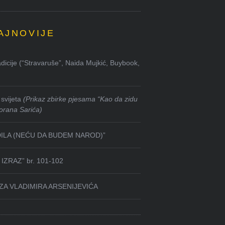
AJNOVIJE
dicije (“Stravaruše”, Naida Mujkić, Buybook,
svijeta
(Prikaz zbirke pjesama “Kao da zidu
orana Sarića)
DILA (NEĆU DA BUDEM NAROD)”
IZRAZ” br. 101-102
ZA VLADIMIRA ARSENIJEVIĆA