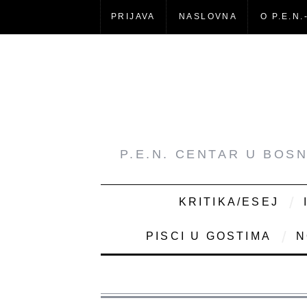
PRIJAVA
NASLOVNA
O P.E.N.
P.E.N. CENTAR U BOS
KRITIKA/ESEJ
PISCI U GOSTIMA
N