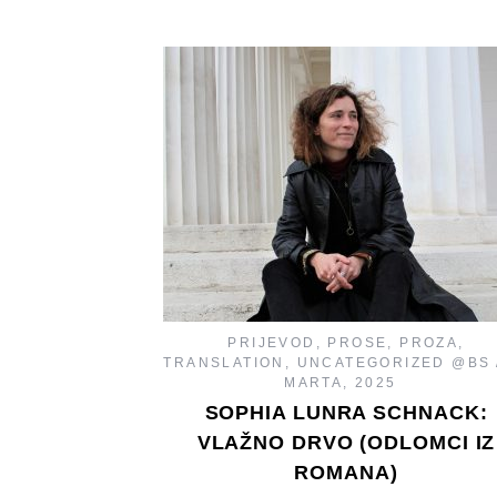
PRIJEVOD
,
PROSE
,
PROZA
,
TRANSLATION
,
UNCATEGORIZED @BS
MARTA, 2025
SOPHIA LUNRA SCHNACK:
VLAŽNO DRVO (ODLOMCI IZ
ROMANA)