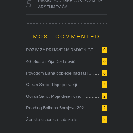
PISMO PODRŠKE ZA VLADIMIRA
ARSENIJEVIĆA
MOST COMMENTED
POZIV ZA PRIJAVE NA RADIONICE ...
0
40. Susreti Zija Dizdarević: ...
0
Povodom Dana pobjede nad faši...
8
Goran Sarić: Tlapnje i varlji...
4
Goran Sarić: Moja dvije i dva...
2
Reading Balkans Sarajevo 2021:...
2
Ženska čitaonica: fabrika kn...
2