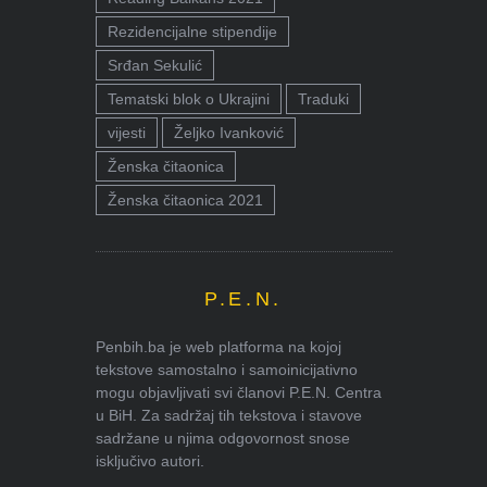
Rezidencijalne stipendije
Srđan Sekulić
Tematski blok o Ukrajini
Traduki
vijesti
Željko Ivanković
Ženska čitaonica
Ženska čitaonica 2021
P.E.N.
Penbih.ba je web platforma na kojoj
tekstove samostalno i samoinicijativno
mogu objavljivati svi članovi P.E.N. Centra
u BiH. Za sadržaj tih tekstova i stavove
sadržane u njima odgovornost snose
isključivo autori.