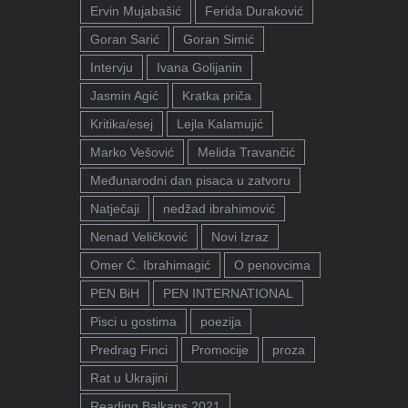
Ervin Mujabašić
Ferida Duraković
Goran Sarić
Goran Simić
Intervju
Ivana Golijanin
Jasmin Agić
Kratka priča
Kritika/esej
Lejla Kalamujić
Marko Vešović
Melida Travančić
Međunarodni dan pisaca u zatvoru
Natječaji
nedžad ibrahimović
Nenad Veličković
Novi Izraz
Omer Ć. Ibrahimagić
O penovcima
PEN BiH
PEN INTERNATIONAL
Pisci u gostima
poezija
Predrag Finci
Promocije
proza
Rat u Ukrajini
Reading Balkans 2021