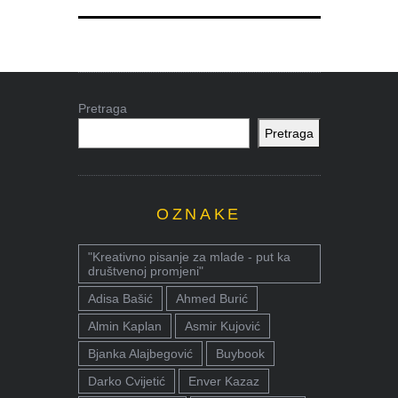
Pretraga
Pretraga
OZNAKE
"Kreativno pisanje za mlade - put ka
društvenoj promjeni"
Adisa Bašić
Ahmed Burić
Almin Kaplan
Asmir Kujović
Bjanka Alajbegović
Buybook
Darko Cvijetić
Enver Kazaz