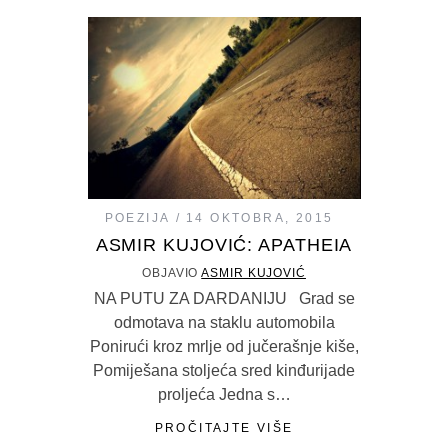
POEZIJA
14 OKTOBRA, 2015
ASMIR KUJOVIĆ: APATHEIA
OBJAVIO
ASMIR KUJOVIĆ
NA PUTU ZA DARDANIJU Grad se
odmotava na staklu automobila
Ponirući kroz mrlje od jučerašnje kiše,
Pomiješana stoljeća sred kinđurijade
proljeća Jedna s…
PROČITAJTE VIŠE