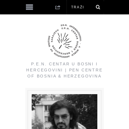
P.E.N. CENTAR U BOSNI I
HERCEGOVINI | PEN CENTRE
OF BOSNIA & HERZEGOVINA