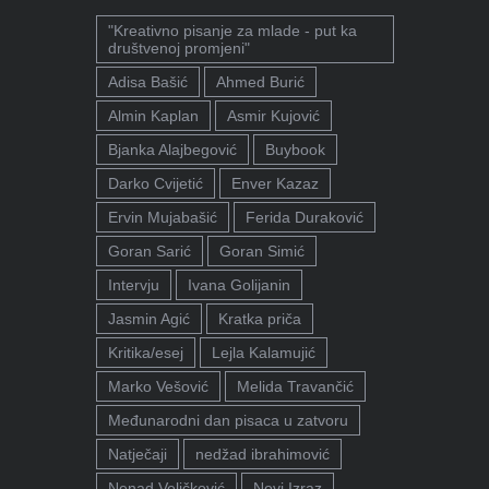
"Kreativno pisanje za mlade - put ka
društvenoj promjeni"
Adisa Bašić
Ahmed Burić
Almin Kaplan
Asmir Kujović
Bjanka Alajbegović
Buybook
Darko Cvijetić
Enver Kazaz
Ervin Mujabašić
Ferida Duraković
Goran Sarić
Goran Simić
Intervju
Ivana Golijanin
Jasmin Agić
Kratka priča
Kritika/esej
Lejla Kalamujić
Marko Vešović
Melida Travančić
Međunarodni dan pisaca u zatvoru
Natječaji
nedžad ibrahimović
Nenad Veličković
Novi Izraz