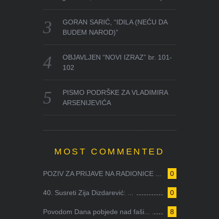
GORAN SARIĆ, “IDILA (NEĆU DA
BUDEM NAROD)”
OBJAVLJEN “NOVI IZRAZ” br. 101-
102
PISMO PODRŠKE ZA VLADIMIRA
ARSENIJEVIĆA
MOST COMMENTED
POZIV ZA PRIJAVE NA RADIONICE ...
0
40. Susreti Zija Dizdarević: ...
0
Povodom Dana pobjede nad faši...
8