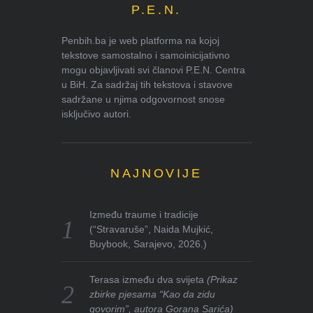
P.E.N.
Penbih.ba je web platforma na kojoj
tekstove samostalno i samoinicijativno
mogu objavljivati svi članovi P.E.N. Centra
u BiH. Za sadržaj tih tekstova i stavove
sadržane u njima odgovornost snose
isključivo autori.
NAJNOVIJE
Između traume i tradicije
(“Stravaruše”, Naida Mujkić,
Buybook, Sarajevo, 2026.)
Terasa između dva svijeta
(Prikaz
zbirke pjesama “Kao da zidu
govorim”, autora Gorana Sarića)