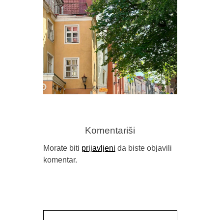
PREDR
FRAGM
Komentariši
Morate biti
prijavljeni
da biste objavili
komentar.
GORAN SARIĆ, “IDILA (NEĆU DA
BUDEM NAROD)”