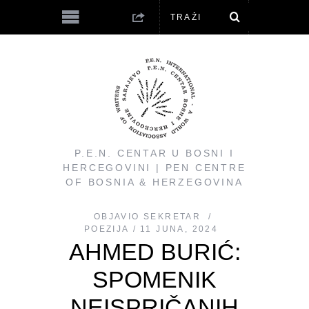
P.E.N. CENTAR U BOSNI I
HERCEGOVINI | PEN CENTRE
OF BOSNIA & HERZEGOVINA
OBJAVIO
SEKRETAR
POEZIJA
11 JUNA, 2024
AHMED BURIĆ:
SPOMENIK
NEISPRIČANIH