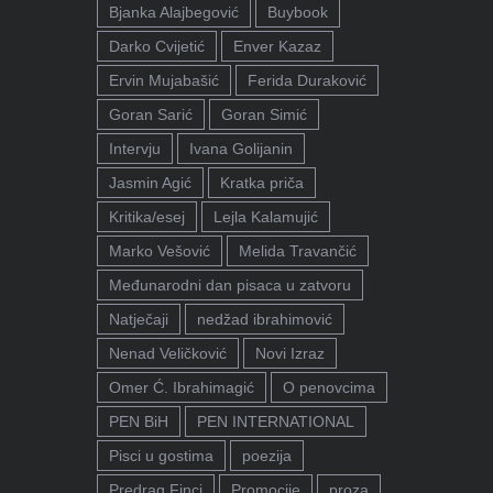
Bjanka Alajbegović
Buybook
Darko Cvijetić
Enver Kazaz
Ervin Mujabašić
Ferida Duraković
Goran Sarić
Goran Simić
Intervju
Ivana Golijanin
Jasmin Agić
Kratka priča
Kritika/esej
Lejla Kalamujić
Marko Vešović
Melida Travančić
Međunarodni dan pisaca u zatvoru
Natječaji
nedžad ibrahimović
Nenad Veličković
Novi Izraz
Omer Ć. Ibrahimagić
O penovcima
PEN BiH
PEN INTERNATIONAL
Pisci u gostima
poezija
Predrag Finci
Promocije
proza