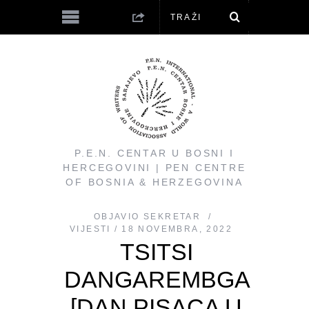
P.E.N. CENTAR U BOSNI I
HERCEGOVINI | PEN CENTRE
OF BOSNIA & HERZEGOVINA
OBJAVIO
SEKRETAR
VIJESTI
18 NOVEMBRA, 2022
TSITSI
DANGAREMBGA
[DAN PISACA U