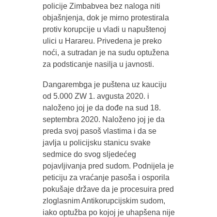
policije Zimbabvea bez naloga niti
objašnjenja, dok je mirno protestirala
protiv korupcije u vladi u napuštenoj
ulici u Harareu. Privedena je preko
noći, a sutradan je na sudu optužena
za podsticanje nasilja u javnosti.
Dangarembga je puštena uz kauciju
od 5.000 ZW 1. avgusta 2020. i
naloženo joj je da dođe na sud 18.
septembra 2020. Naloženo joj je da
preda svoj pasoš vlastima i da se
javlja u policijsku stanicu svake
sedmice do svog sljedećeg
pojavljivanja pred sudom. Podnijela je
peticiju za vraćanje pasoša i osporila
pokušaje države da je procesuira pred
zloglasnim Antikorupcijskim sudom,
iako optužba po kojoj je uhapšena nije