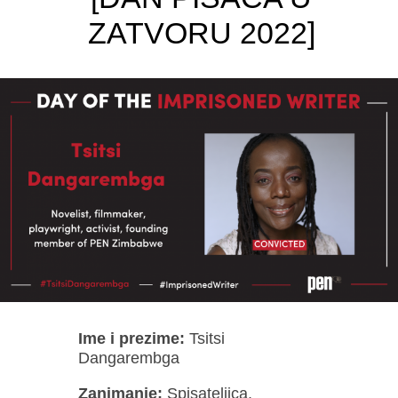
ZATVORU 2022]
Ime i prezime:
Tsitsi
Dangarembga
Zanimanje:
Spisateljica,