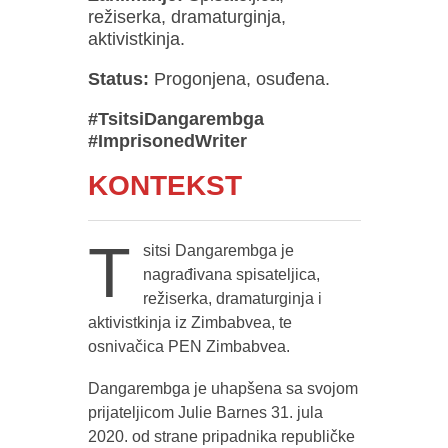
režiserka, dramaturginja,
aktivistkinja.
Status:
Progonjena, osuđena.
#TsitsiDangarembga
#ImprisonedWriter
KONTEKST
T
sitsi Dangarembga je
nagrađivana spisateljica,
režiserka, dramaturginja i
aktivistkinja iz Zimbabvea, te
osnivačica PEN Zimbabvea.
Dangarembga je uhapšena sa svojom
prijateljicom Julie Barnes 31. jula
2020. od strane pripadnika republičke