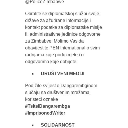
@PoliceZimbabwe
Obratite se diplomatskoj službi svoje
države za ažurirane informacije i
kontakt podatke za diplomatske misije
ili administrativne jedinice odgovorne
za Zimbabve. Molimo Vas da
obavijestite PEN International o svim
radnjama koje poduzmete i o
odgovorima koje dobijete.
DRUŠTVENI MEDIJI
Podižite svijest o Dangarembginom
slučaju na društvenim mrežama,
koristeći oznake
#TsitsiDangarembga
#ImprisonedWriter
SOLIDARNOST