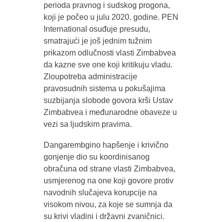
perioda pravnog i sudskog progona,
koji je počeo u julu 2020. godine. PEN
International osuđuje presudu,
smatrajući je još jednim tužnim
prikazom odlučnosti vlasti Zimbabvea
da kazne sve one koji kritikuju vladu.
Zloupotreba administracije
pravosudnih sistema u pokušajima
suzbijanja slobode govora krši Ustav
Zimbabvea i međunarodne obaveze u
vezi sa ljudskim pravima.
Dangarembgino hapšenje i krivično
gonjenje dio su koordinisanog
obračuna od strane vlasti Zimbabvea,
usmjerenog na one koji govore protiv
navodnih slučajeva korupcije na
visokom nivou, za koje se sumnja da
su krivi vladini i državni zvaničnici.