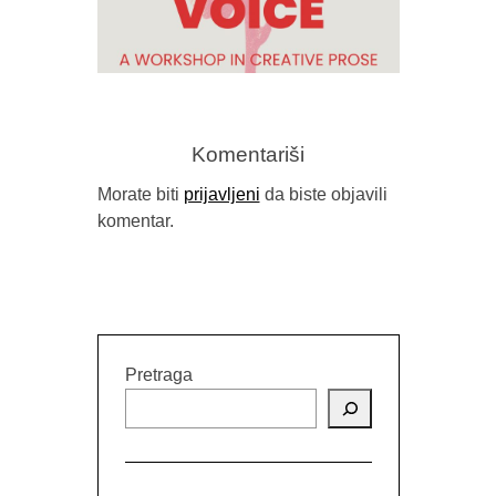
OBJAVLJEN
Komentariši
Morate biti
prijavljeni
da biste objavili
komentar.
RELEASING YOUR VOICE –
PUBLIC READING WITH STACY
MATTINGLY
Pretraga