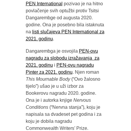
PEN International
pozivao je na hitno
povlačenje svih optužbi protiv Tsitsi
Dangarembge od augusta 2020.
godine. Ona je posebno bila istaknuta
na
listi slučajeva PEN International za
2021. godinu
.
Dangarembga je osvojila
PEN-ovu
nagradu za slobodu izražavanja za
2021. godinu
i
PEN-ovu nagradu
Pinter za 2021. godinu
. Njen roman
This Mournable Body
(“Ovo žalosno
tijelo”) ušao je u uži izbor za
Bookerovu nagradu 2020. godine.
Ona je i autorka knjige
Nervous
Conditions
(“Nervna stanja”), koju je
napisala sa dvadeset pet godina i za
koju je dobila nagradu
Commonwealth Writers’ Prize.