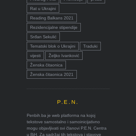
Rat u Ukrajini
Reading Balkans 2021
Rezidencijalne stipendije
Srđan Sekulić
Tematski blok o Ukrajini
Traduki
vijesti
Željko Ivanković
Ženska čitaonica
Ženska čitaonica 2021
P.E.N.
Penbih.ba je web platforma na kojoj
tekstove samostalno i samoinicijativno
mogu objavljivati svi članovi P.E.N. Centra
u BiH. Za sadržaj tih tekstova i stavove