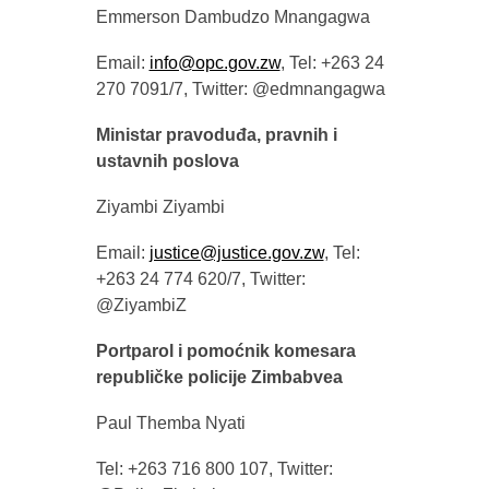
Emmerson Dambudzo Mnangagwa
Email:
info@opc.gov.zw
, Tel: +263 24
270 7091/7, Twitter: @edmnangagwa
Ministar pravoduđa, pravnih i
ustavnih poslova
Ziyambi Ziyambi
Email:
justice@justice.gov.zw
, Tel:
+263 24 774 620/7, Twitter:
@ZiyambiZ
Portparol i pomoćnik komesara
republičke policije Zimbabvea
Paul Themba Nyati
Tel: +263 716 800 107, Twitter: