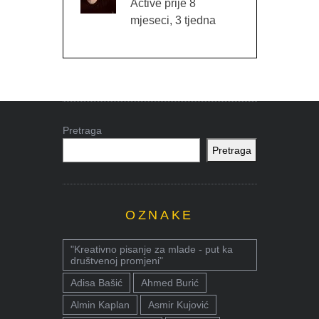
Active prije 8
mjeseci, 3 tjedna
Pretraga
Pretraga
OZNAKE
"Kreativno pisanje za mlade - put ka
društvenoj promjeni"
Adisa Bašić
Ahmed Burić
Almin Kaplan
Asmir Kujović