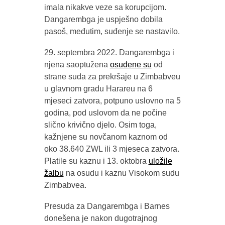
imala nikakve veze sa korupcijom.
Dangarembga je uspješno dobila
pasoš, međutim, suđenje se nastavilo.
29. septembra 2022. Dangarembga i
njena saoptužena
osuđene su
od
strane suda za prekršaje u Zimbabveu
u glavnom gradu Harareu na 6
mjeseci zatvora, potpuno uslovno na 5
godina, pod uslovom da ne počine
slično krivično djelo. Osim toga,
kažnjene su novčanom kaznom od
oko 38.640 ZWL ili 3 mjeseca zatvora.
Platile su kaznu i 13. oktobra
uložile
žalbu
na osudu i kaznu Visokom sudu
Zimbabvea.
Presuda za Dangarembga i Barnes
donešena je nakon dugotrajnog