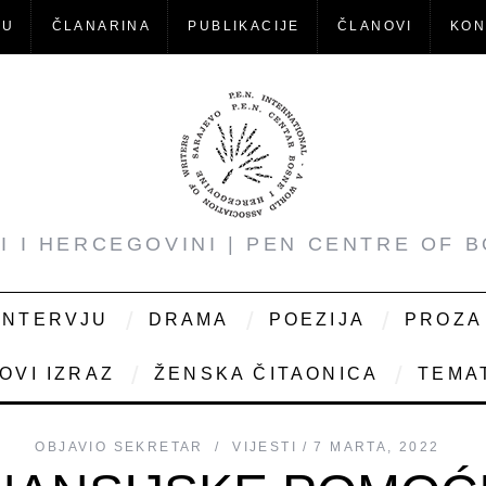
-U
ČLANARINA
PUBLIKACIJE
ČLANOVI
KON
NI I HERCEGOVINI | PEN CENTRE OF 
INTERVJU
DRAMA
POEZIJA
PROZA
OVI IZRAZ
ŽENSKA ČITAONICA
TEMAT
OBJAVIO
SEKRETAR
VIJESTI
7 MARTA, 2022