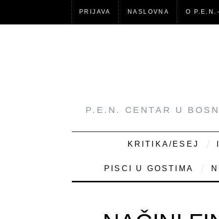
PRIJAVA
NASLOVNA
O P.E.N.
P.E.N. CENTAR U BOS
KRITIKA/ESEJ
PISCI U GOSTIMA
N