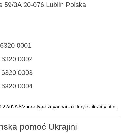
e 59/3A 20-076 Lublin Polska
 6320 0001
 6320 0002
 6320 0003
 6320 0004
2022/02/28/zbor-dlya-dzeyachau-kultury-z-ukrainy.html
inska pomoć Ukrajini