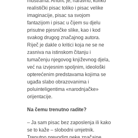
mustrama. Andrić je, naravno, koliko
realistički pisac toliko i pisac velike
imaginacije, pisac sa svojom
fantazijom i pisac u čijem su djelu
prisutne pjesničke slike, kao i kod
svakog drugog značajnog autora.
Riječ je dakle o kritici koja ne se ne
zasniva na istinskom čitanju i
tumačenju njegovog književnog djela,
već na izvjesnim spoljnim, ideološki
opterećenim predstavama kojima se
ugađa slabo obrazovanima i
poluinteligentima «narodnjačke»
orijentacije.
Na čemu trenutno radite?
– Ja sam pisac bez zaposlenja ili kako
se to kaže – slobodni umjetnik.
Trenutno prevodim neke značajne