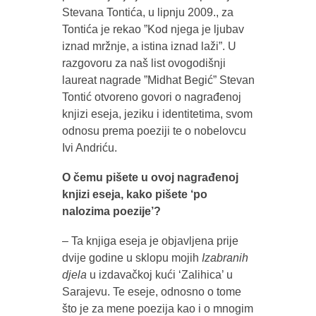
Stevana Tontića, u lipnju 2009., za
Tontića je rekao ”Kod njega je ljubav
iznad mržnje, a istina iznad laži”. U
razgovoru za naš list ovogodišnji
laureat nagrade ”Midhat Begić” Stevan
Tontić otvoreno govori o nagrađenoj
knjizi eseja, jeziku i identitetima, svom
odnosu prema poeziji te o nobelovcu
Ivi Andriću.
O čemu pišete u ovoj nagrađenoj
knjizi eseja, kako pišete ‘po
nalozima poezije’?
– Ta knjiga eseja je objavljena prije
dvije godine u sklopu mojih
Izabranih
djela
u izdavačkoj kući ‘Zalihica’ u
Sarajevu. Te eseje, odnosno o tome
što je za mene poezija kao i o mnogim