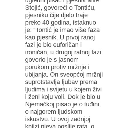
ugledni pisac i pjesnik Mile
Stojić, govoreći o Tontiću,
pjesniku čije djelo traje
preko 40 godina, istaknuo
je: “Tontić je imao više faza
kao pjesnik. U prvoj ranoj
fazi je bio euforičan i
ironičan, u drugoj ratnoj fazi
govorio je s jasnom
porukom protiv mržnje i
ubijanja. On sveopćoj mržnji
suprotstavlja ljubav prema
ljudima i svijetu u kojem živi
i ženi koju voli. Dok je bio u
Njemačkoj pisao je o tuđini,
o najgorem ljudskom
iskustvu. U ovoj zadnjoj
knjizi pjeva poslije rata, o