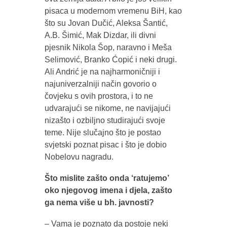
pisaca u modernom vremenu BiH, kao
što su Jovan Dučić, Aleksa Šantić,
A.B. Šimić, Mak Dizdar, ili divni
pjesnik Nikola Šop, naravno i Meša
Selimović, Branko Ćopić i neki drugi.
Ali Andrić je na najharmoničniji i
najuniverzalniji način govorio o
čovjeku s ovih prostora, i to ne
udvarajući se nikome, ne navijajući
nizašto i ozbiljno studirajući svoje
teme. Nije slučajno što je postao
svjetski poznat pisac i što je dobio
Nobelovu nagradu.
Što mislite zašto onda ‘ratujemo’
oko njegovog imena i djela, zašto
ga nema više u bh. javnosti?
– Vama je poznato da postoje neki