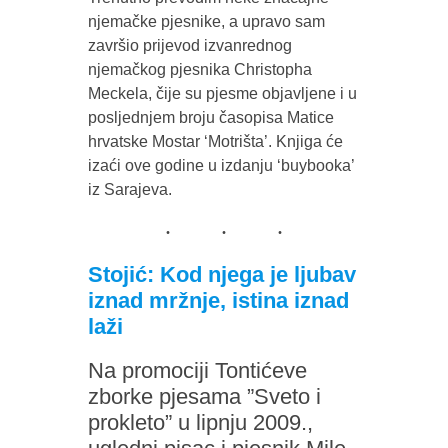
njemačke pjesnike, a upravo sam
završio prijevod izvanrednog
njemačkog pjesnika Christopha
Meckela, čije su pjesme objavljene i u
posljednjem broju časopisa Matice
hrvatske Mostar ‘Motrišta’. Knjiga će
izaći ove godine u izdanju ‘buybooka’
iz Sarajeva.
Stojić: Kod njega je ljubav
iznad mržnje, istina iznad
laži
Na promociji Tontićeve
zborke pjesama ”Sveto i
prokleto” u lipnju 2009.,