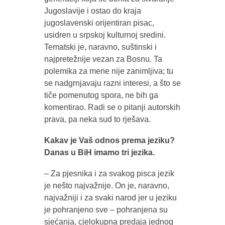
Jugoslavije i ostao do kraja
jugoslavenski orijentiran pisac,
usidren u srpskoj kulturnoj sredini.
Tematski je, naravno, suštinski i
najpretežnije vezan za Bosnu. Ta
polemika za mene nije zanimljiva; tu
se nadgrnjavaju razni interesi, a što se
tiče pomenutog spora, ne bih ga
komentirao. Radi se o pitanji autorskih
prava, pa neka sud to rješava.
Kakav je Vaš odnos prema jeziku?
Danas u BiH imamo tri jezika.
– Za pjesnika i za svakog pisca jezik
je nešto najvažnije. On je, naravno,
najvažniji i za svaki narod jer u jeziku
je pohranjeno sve – pohranjena su
sjećanja, cjelokupna predaja jednog