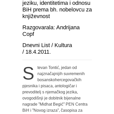
jeziku, identitetima i odnosu
BiH prema bh. nobelovcu za
književnost
Razgovarala: Andrijana
Copf
Dnevni List / Kultura
/ 18.4.2011.
S
tevan Tontić, jedan od
najznačajnijih suvremenih
bosanskohercegovačkih
pjesnika i pisaca, antologičar i
prevoditelj s njemačkog jezika,
ovogodišnji je dobitnik bijenalne
nagrade ”Midhat Begić” PEN Centra
BiH i ”Novog izraza”, časopisa za