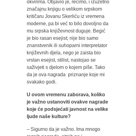
okvirima. Objavio je, recimo, i izuzetno
značajnu knjigu o velikom srpskom
kritičaru Jovanu Skerliću iz vremena
moderne, pa bi već to bilo dovoljno da
mu srpska književnost duguje. Begić
je bio rasan esejist; nije bio samo
znanstvenik ili suhoparni interpretator
književnih djela, nego je zaista bio
vrstan esejist, stilist, nastojao se
saživjeti s djelom o kojem piše. Tako
da je ova nagrada priznanje koje mi
svakako godi.
U ovom vremenu zaborava, koliko
je važno ustanoviti ovakve nagrade
koje će podsjećati javnost na velike
ljude naše kulture?
– Sigurno da je važno. Ima mnogo