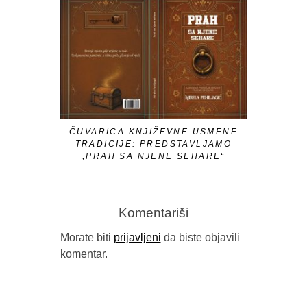
ČUVARICA KNJIŽEVNE USMENE
HANA K
TRADICIJE: PREDSTAVLJAMO
AUTONOM
„PRAH SA NJENE SEHARE“
N
AUTORICE MIRELE PEHILJAGIĆ
Komentariši
Morate biti
prijavljeni
da biste objavili
komentar.