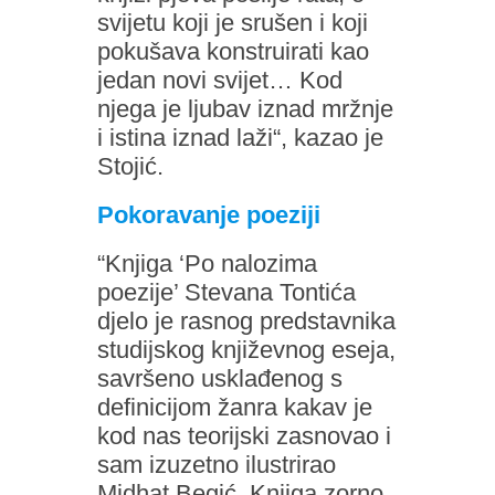
svijetu koji je srušen i koji
pokušava konstruirati kao
jedan novi svijet… Kod
njega je ljubav iznad mržnje
i istina iznad laži“, kazao je
Stojić.
Pokoravanje poeziji
“Knjiga ‘Po nalozima
poezije’ Stevana Tontića
djelo je rasnog predstavnika
studijskog književnog eseja,
savršeno usklađenog s
definicijom žanra kakav je
kod nas teorijski zasnovao i
sam izuzetno ilustrirao
Midhat Begić. Knjiga zorno