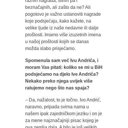
raznih nagrada, sitnih pa i
beznačajnih, ali zašto da ne? Ali
pogotovo je važno ustanoviti nagrade
koje podsjećaju, kako kažete, na
velike ljude iz naše nedavne ili dalje
prošlosti. Imamo više izuzetnih imena
u našoj prošlosti kojih se danas
možda slabo prisjećamo.
Spomenula sam već Ivu Andrića, i
moram Vas pitati: koliko se mi u BiH
podsjećamo na djelo Ive Andrića?
Nekako preko njega uvijek više
ratujemo nego što nas spaja?
– Da, nažalost, to je točno. Ivo Andrić,
naravno, pripada svima nama u
našem ipak zajedničkom jeziku i on je
za mene najznačajniji pisac kojeg je
ova zemlja dala. A bilo je još velikih