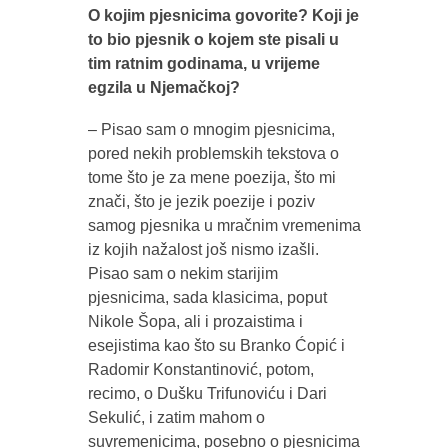
O kojim pjesnicima govorite? Koji je
to bio pjesnik o kojem ste pisali u
tim ratnim godinama, u vrijeme
egzila u Njemačkoj?
– Pisao sam o mnogim pjesnicima,
pored nekih problemskih tekstova o
tome što je za mene poezija, što mi
znači, što je jezik poezije i poziv
samog pjesnika u mračnim vremenima
iz kojih nažalost još nismo izašli.
Pisao sam o nekim starijim
pjesnicima, sada klasicima, poput
Nikole Šopa, ali i prozaistima i
esejistima kao što su Branko Ćopić i
Radomir Konstantinović, potom,
recimo, o Dušku Trifunoviću i Dari
Sekulić, i zatim mahom o
suvremenicima, posebno o pjesnicima