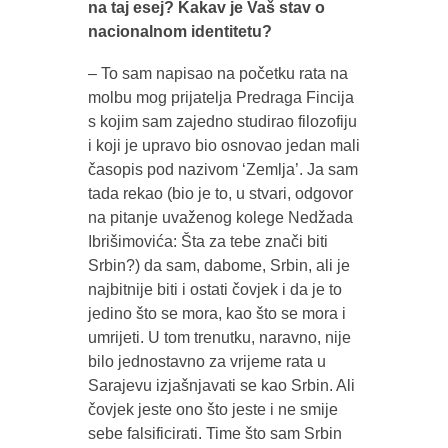
na taj esej? Kakav je Vaš stav o
nacionalnom identitetu?
– To sam napisao na početku rata na
molbu mog prijatelja Predraga Fincija
s kojim sam zajedno studirao filozofiju
i koji je upravo bio osnovao jedan mali
časopis pod nazivom ‘Zemlja’. Ja sam
tada rekao (bio je to, u stvari, odgovor
na pitanje uvaženog kolege Nedžada
Ibrišimovića: Šta za tebe znači biti
Srbin?) da sam, dabome, Srbin, ali je
najbitnije biti i ostati čovjek i da je to
jedino što se mora, kao što se mora i
umrijeti. U tom trenutku, naravno, nije
bilo jednostavno za vrijeme rata u
Sarajevu izjašnjavati se kao Srbin. Ali
čovjek jeste ono što jeste i ne smije
sebe falsificirati. Time što sam Srbin