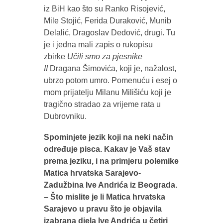
iz BiH kao što su Ranko Risojević,
Mile Stojić, Ferida Duraković, Munib
Delalić, Dragoslav Dedović, drugi. Tu
je i jedna mali zapis o rukopisu
zbirke
Učili smo za pjesnike
II
Dragana Šimovića, koji je, nažalost,
ubrzo potom umro. Pomenuću i esej o
mom prijatelju Milanu Milišiću koji je
tragično stradao za vrijeme rata u
Dubrovniku.
Spominjete jezik koji na neki način
određuje pisca. Kakav je Vaš stav
prema jeziku, i na primjeru polemike
Matica hrvatska Sarajevo-
Zadužbina Ive Andrića iz Beograda.
– Što mislite je li Matica hrvatska
Sarajevo u pravu što je objavila
izabrana djela Ive Andrića u četiri