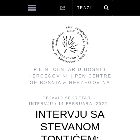
P.E.N. CENTAR U BOSNI I
HERCEGOVINI | PEN CENTRE
OF BOSNIA & HERZEGOVINA
OBJAVIO
SEKRETAR
INTERVJU
14 FEBRUARA, 2022
INTERVJU SA
STEVANOM
TONTIĆEM: