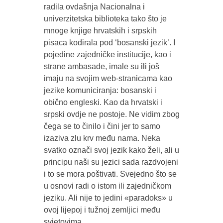
radila ovdašnja Nacionalna i
univerzitetska biblioteka tako što je
mnoge knjige hrvatskih i srpskih
pisaca kodirala pod ‘bosanski jezik’. I
pojedine zajedničke institucije, kao i
strane ambasade, imale su ili još
imaju na svojim web-stranicama kao
jezike komuniciranja: bosanski i
obično engleski. Kao da hrvatski i
srpski ovdje ne postoje. Ne vidim zbog
čega se to činilo i čini jer to samo
izaziva zlu krv među nama. Neka
svatko označi svoj jezik kako želi, ali u
principu naši su jezici sada razdvojeni
i to se mora poštivati. Svejedno što se
u osnovi radi o istom ili zajedničkom
jeziku. Ali nije to jedini «paradoks» u
ovoj lijepoj i tužnoj zemljici među
svjetovima.