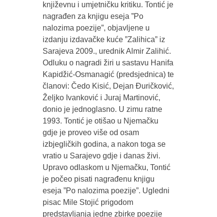
književnu i umjetničku kritiku. Tontić je
nagrađen za knjigu eseja ”Po
nalozima poezije”, objavljene u
izdanju izdavačke kuće ”Zalihica” iz
Sarajeva 2009., urednik Almir Zalihić.
Odluku o nagradi žiri u sastavu Hanifa
Kapidžić-Osmanagić (predsjednica) te
članovi: Čedo Kisić, Dejan Đuričković,
Željko Ivanković i Juraj Martinović,
donio je jednoglasno. U zimu ratne
1993. Tontić je otišao u Njemačku
gdje je proveo više od osam
izbjegličkih godina, a nakon toga se
vratio u Sarajevo gdje i danas živi.
Upravo odlaskom u Njemačku, Tontić
je počeo pisati nagrađenu knjigu
eseja ”Po nalozima poezije”. Ugledni
pisac Mile Stojić prigodom
predstavljanja jedne zbirke poezije