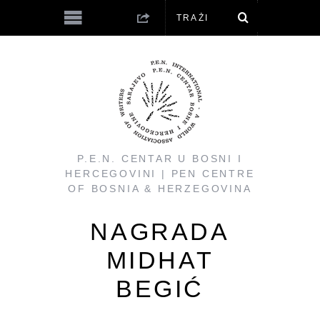
P.E.N. CENTAR U BOSNI I
HERCEGOVINI | PEN CENTRE
OF BOSNIA & HERZEGOVINA
NAGRADA
MIDHAT
BEGIĆ