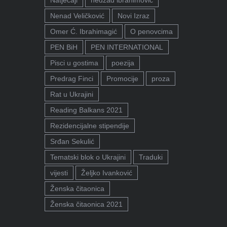
Natječaji
nedžad ibrahimović
Nenad Veličković
Novi Izraz
Omer Ć. Ibrahimagić
O penovcima
PEN BiH
PEN INTERNATIONAL
Pisci u gostima
poezija
Predrag Finci
Promocije
proza
Rat u Ukrajini
Reading Balkans 2021
Rezidencijalne stipendije
Srđan Sekulić
Tematski blok o Ukrajini
Traduki
vijesti
Željko Ivanković
Ženska čitaonica
Ženska čitaonica 2021