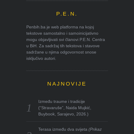
P.E.N.
Penbih.ba je web platforma na kojoj
tekstove samostalno i samoinicijativno
mogu objavljivati svi članovi P.E.N. Centra
u BiH. Za sadržaj tih tekstova i stavove
sadržane u njima odgovornost snose
isključivo autori.
NAJNOVIJE
Između traume i tradicije
(“Stravaruše”, Naida Mujkić,
Buybook, Sarajevo, 2026.)
Terasa između dva svijeta
(Prikaz