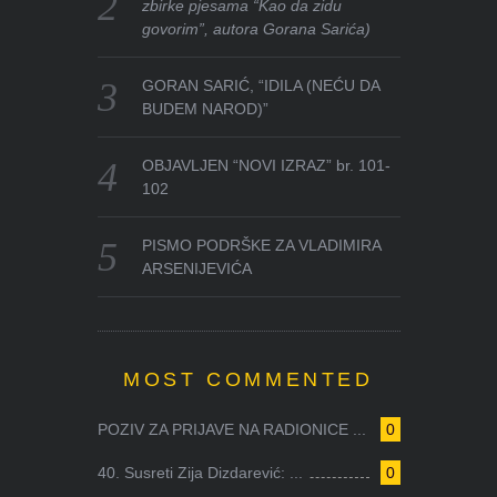
zbirke pjesama “Kao da zidu
govorim”, autora Gorana Sarića)
GORAN SARIĆ, “IDILA (NEĆU DA
BUDEM NAROD)”
OBJAVLJEN “NOVI IZRAZ” br. 101-
102
PISMO PODRŠKE ZA VLADIMIRA
ARSENIJEVIĆA
MOST COMMENTED
POZIV ZA PRIJAVE NA RADIONICE ...
0
40. Susreti Zija Dizdarević: ...
0