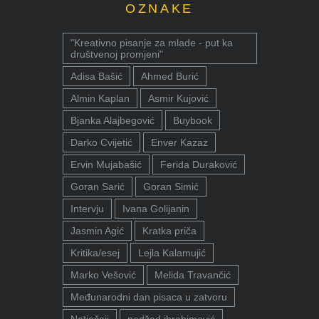
OZNAKE
"Kreativno pisanje za mlade - put ka
društvenoj promjeni"
Adisa Bašić
Ahmed Burić
Almin Kaplan
Asmir Kujović
Bjanka Alajbegović
Buybook
Darko Cvijetić
Enver Kazaz
Ervin Mujabašić
Ferida Duraković
Goran Sarić
Goran Simić
Intervju
Ivana Golijanin
Jasmin Agić
Kratka priča
Kritika/esej
Lejla Kalamujić
Marko Vešović
Melida Travančić
Međunarodni dan pisaca u zatvoru