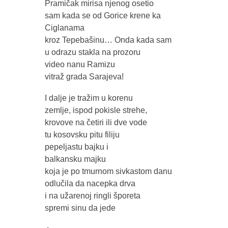
Pramičak mirisa njenog osetio
sam kada se od Gorice krene ka
Ciglanama
kroz Tepebašinu… Onda kada sam
u odrazu stakla na prozoru
video nanu Ramizu
vitraž grada Sarajeva!
I dalje je tražim u korenu
zemlje, ispod pokisle strehe,
krovove na četiri ili dve vode
tu kosovsku pitu filiju
pepeljastu bajku i
balkansku majku
koja je po tmurnom sivkastom danu
odlučila da nacepka drva
i na užarenoj ringli šporeta
spremi sinu da jede