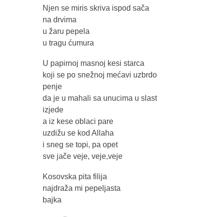
Njen se miris skriva ispod sača
na drvima
u žaru pepela
u tragu ćumura
U papirnoj masnoj kesi starca
koji se po snežnoj mećavi uzbrdo
penje
da je u mahali sa unucima u slast
izjede
a iz kese oblaci pare
uzdižu se kod Allaha
i sneg se topi, pa opet
sve jače veje, veje,veje
Kosovska pita filija
najdraža mi pepeljasta
bajka