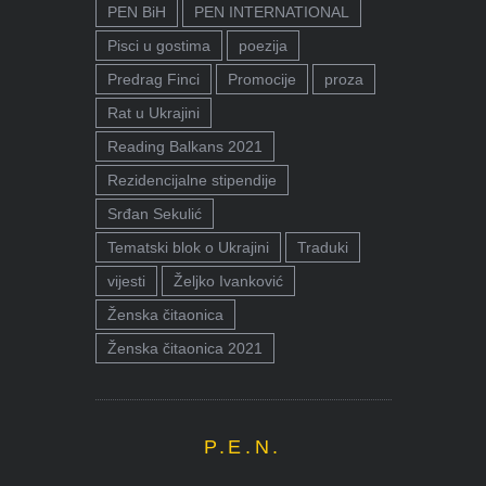
PEN BiH
PEN INTERNATIONAL
Pisci u gostima
poezija
Predrag Finci
Promocije
proza
Rat u Ukrajini
Reading Balkans 2021
Rezidencijalne stipendije
Srđan Sekulić
Tematski blok o Ukrajini
Traduki
vijesti
Željko Ivanković
Ženska čitaonica
Ženska čitaonica 2021
P.E.N.