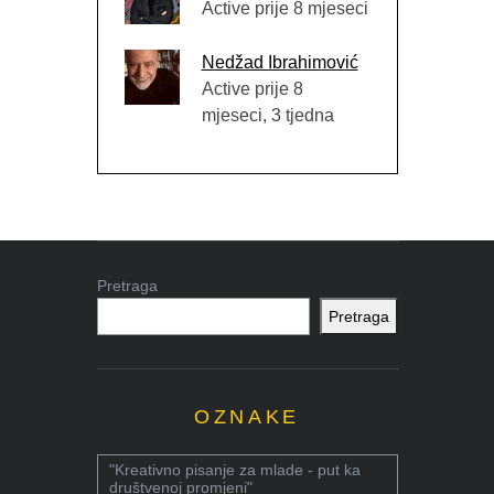
Active prije 8 mjeseci
Nedžad Ibrahimović
Active prije 8
mjeseci, 3 tjedna
Pretraga
Pretraga
OZNAKE
"Kreativno pisanje za mlade - put ka
društvenoj promjeni"