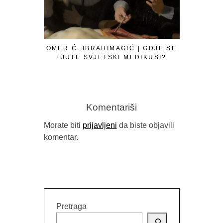
OMER Ć. IBRAHIMAGIĆ | GDJE SE
LJUTE SVJETSKI MEDIKUSI?
Komentariši
Morate biti
prijavljeni
da biste objavili
komentar.
GORAN SA
B
Pretraga