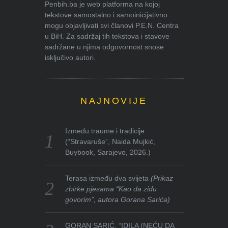
Penbih.ba je web platforma na kojoj
tekstove samostalno i samoinicijativno
mogu objavljivati svi članovi P.E.N. Centra
u BiH. Za sadržaj tih tekstova i stavove
sadržane u njima odgovornost snose
isključivo autori.
NAJNOVIJE
Između traume i tradicije
(“Stravaruše”, Naida Mujkić,
Buybook, Sarajevo, 2026.)
Terasa između dva svijeta
(Prikaz
zbirke pjesama “Kao da zidu
govorim”, autora Gorana Sarića)
GORAN SARIĆ, “IDILA (NEĆU DA