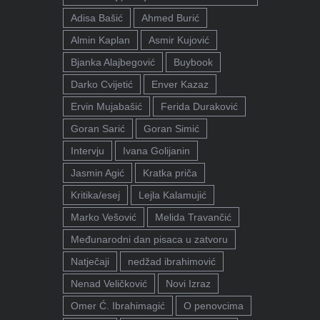
Adisa Bašić
Ahmed Burić
Almin Kaplan
Asmir Kujović
Bjanka Alajbegović
Buybook
Darko Cvijetić
Enver Kazaz
Ervin Mujabašić
Ferida Duraković
Goran Sarić
Goran Simić
Intervju
Ivana Golijanin
Jasmin Agić
Kratka priča
Kritika/esej
Lejla Kalamujić
Marko Vešović
Melida Travančić
Međunarodni dan pisaca u zatvoru
Natječaji
nedžad ibrahimović
Nenad Veličković
Novi Izraz
Omer Ć. Ibrahimagić
O penovcima