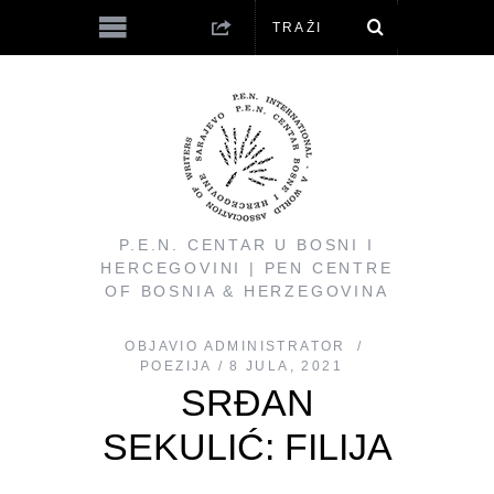
P.E.N. CENTAR U BOSNI I
HERCEGOVINI | PEN CENTRE
OF BOSNIA & HERZEGOVINA
OBJAVIO
ADMINISTRATOR
POEZIJA
8 JULA, 2021
SRĐAN
SEKULIĆ: FILIJA