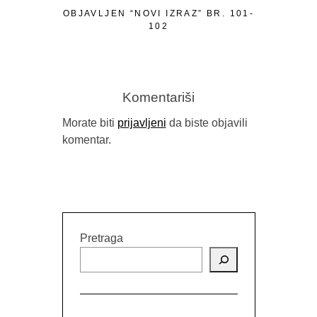
OBJAVLJEN “NOVI IZRAZ” BR. 101-
PISMO P
102
Komentariši
Morate biti
prijavljeni
da biste objavili
komentar.
Pretraga