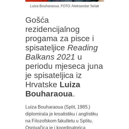
Luiza Bouharaoua. FOTO: Aleksandar Selak
Gošća
rezidencijalnog
progama za pisce i
spisateljice
Reading
Balkans 2021
u
periodu mjeseca juna
je spisateljica iz
Hrvatske
Luiza
Bouharaoua
.
Luiza Bouharaoua
(Split, 1985.)
diplomirala je kroatistiku i anglistiku
na Filozofskom fakultetu u Splitu.
Osnivačica je i koordinatorica