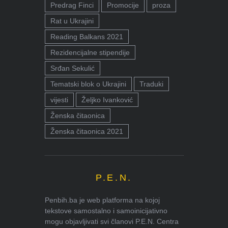
Predrag Finci
Promocije
proza
Rat u Ukrajini
Reading Balkans 2021
Rezidencijalne stipendije
Srđan Sekulić
Tematski blok o Ukrajini
Traduki
vijesti
Željko Ivanković
Ženska čitaonica
Ženska čitaonica 2021
P.E.N.
Penbih.ba je web platforma na kojoj
tekstove samostalno i samoinicijativno
mogu objavljivati svi članovi P.E.N. Centra