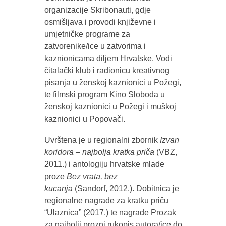
organizacije Skribonauti, gdje
osmišljava i provodi književne i
umjetničke programe za
zatvorenike/ice u zatvorima i
kaznionicama diljem Hrvatske. Vodi
čitalački klub i radionicu kreativnog
pisanja u ženskoj kaznionici u Požegi,
te filmski program Kino Sloboda u
ženskoj kaznionici u Požegi i muškoj
kaznionici u Popovači.
Uvrštena je u regionalni zbornik
Izvan
koridora – najbolja kratka priča
(VBZ,
2011.) i antologiju hrvatske mlade
proze
Bez vrata, bez
kucanja
(Sandorf, 2012.). Dobitnica je
regionalne nagrade za kratku priču
“Ulaznica” (2017.) te nagrade Prozak
za najbolji prozni rukopis autora/ice do