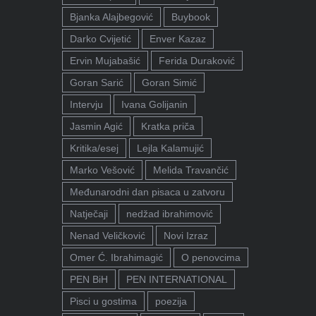
Bjanka Alajbegović
Buybook
Darko Cvijetić
Enver Kazaz
Ervin Mujabašić
Ferida Duraković
Goran Sarić
Goran Simić
Intervju
Ivana Golijanin
Jasmin Agić
Kratka priča
Kritika/esej
Lejla Kalamujić
Marko Vešović
Melida Travančić
Međunarodni dan pisaca u zatvoru
Natječaji
nedžad ibrahimović
Nenad Veličković
Novi Izraz
Omer Ć. Ibrahimagić
O penovcima
PEN BiH
PEN INTERNATIONAL
Pisci u gostima
poezija