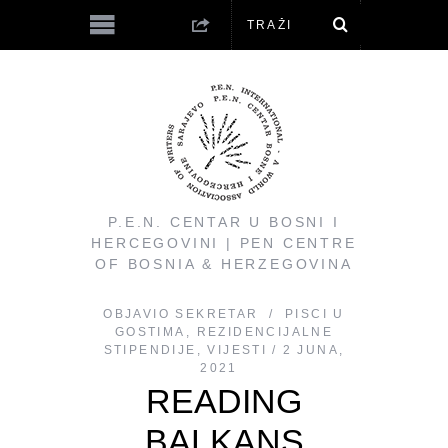
P.E.N. CENTAR U BOSNI I
HERCEGOVINI | PEN CENTRE
OF BOSNIA & HERZEGOVINA
OBJAVIO
SEKRETAR
PISCI U
GOSTIMA
,
REZIDENCIJALNE
STIPENDIJE
,
VIJESTI
2 JUNA,
2021
READING
BALKANS