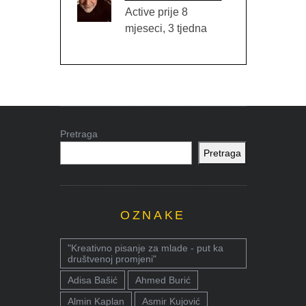
Active prije 8
mjeseci, 3 tjedna
Pretraga
Pretraga
OZNAKE
"Kreativno pisanje za mlade - put ka
društvenoj promjeni"
Adisa Bašić
Ahmed Burić
Almin Kaplan
Asmir Kujović