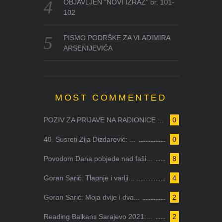
OBJAVLJEN “NOVI IZRAZ” br. 101-
102
PISMO PODRŠKE ZA VLADIMIRA
ARSENIJEVIĆA
MOST COMMENTED
POZIV ZA PRIJAVE NA RADIONICE ...
0
40. Susreti Zija Dizdarević: ...
0
Povodom Dana pobjede nad faši...
8
Goran Sarić: Tlapnje i varlji...
4
Goran Sarić: Moja dvije i dva...
2
Reading Balkans Sarajevo 2021:...
2