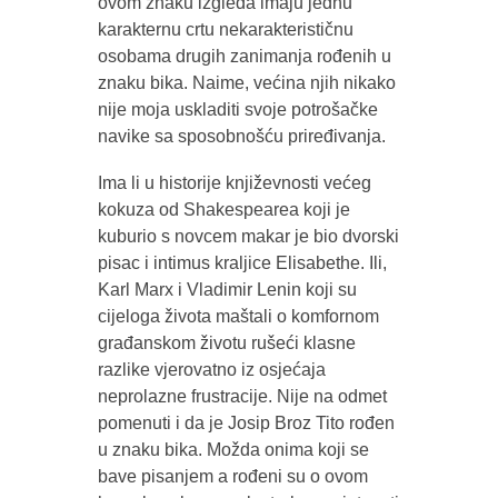
ovom znaku izgleda imaju jednu
karakternu crtu nekarakterističnu
osobama drugih zanimanja rođenih u
znaku bika. Naime, većina njih nikako
nije moja uskladiti svoje potrošačke
navike sa sposobnošću priređivanja.
Ima li u historije književnosti većeg
kokuza od Shakespearea koji je
kuburio s novcem makar je bio dvorski
pisac i intimus kraljice Elisabethe. Ili,
Karl Marx i Vladimir Lenin koji su
cijeloga života maštali o komfornom
građanskom životu rušeći klasne
razlike vjerovatno iz osjećaja
neprolazne frustracije. Nije na odmet
pomenuti i da je Josip Broz Tito rođen
u znaku bika. Možda onima koji se
bave pisanjem a rođeni su o ovom