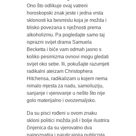
Ono što odlikuje ovaj vatreni
horoskopski znak jeste i jedna vrsta
sklonosti ka besmislu koja je možda i
blisko povezana s nježnosti prema
alkoholizmu. Pa pogledajte samo taj
isprazni svijet drama Samuela
Becketta i biće vam odmah jasno s
koliko pesimizma ovnovi mogu gledati
svijet oko sebe. Ili, pokušajte razumjeti
radikalni ateizam Christophera
Hitchensa, radikalizam u kojem nema
nimalo mjesta za nadu, samoiluziju,
sanjanje i vjerovanje u nešto što nije
golo materijalno i ovozemaljsko.
Da su pisci rođeni u ovom znaku
skloni politici možda još i bolje ilustrira
činjenica da su vjerovatno dva
najpoznatija i najuticajnija publicista