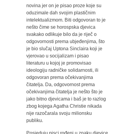
novina jer on je pisao proze koje su
oduzimale dah svojim plastičnim
intelektualizmom. Biti odgovoran to je
nešto čime se horospska djevica
svakako odlikuje bilo da je riječ o
odgovornosti prema ubjeđenjima, što
je bio slučaj Uptona Sinclaira koji je
vjerovao u socijalizam i pisao
literaturu u kojoj je promovisao
ideologiju radničke solidarnosti, ili
odgovoran prema očekivanjima
čitatelja. Da, odgovornost prema
očekivanjima čitatelja je nešto što je
jako bitno djevicama i baš je to razlog
zbog kojega Agatha Christie nikada
nije razočarala svoju milionsku
publiku.
Posjeduju pisci rođeni u znaku djevice