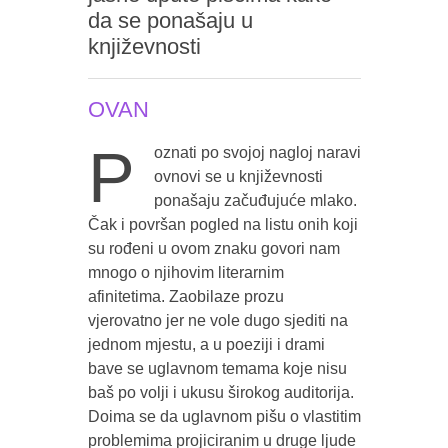
da se ponašaju u
književnosti
OVAN
P
oznati po svojoj nagloj naravi
ovnovi se u književnosti
ponašaju začuđujuće mlako.
Čak i površan pogled na listu onih koji
su rođeni u ovom znaku govori nam
mnogo o njihovim literarnim
afinitetima. Zaobilaze prozu
vjerovatno jer ne vole dugo sjediti na
jednom mjestu, a u poeziji i drami
bave se uglavnom temama koje nisu
baš po volji i ukusu širokog auditorija.
Doima se da uglavnom pišu o vlastitim
problemima projiciranim u druge ljude