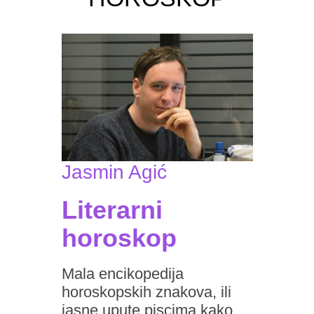
Jasmin Agić
Literarni
horoskop
Mala encikopedija
horoskopskih znakova, ili
jasne upute piscima kako