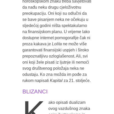
horoskopskom znaku treba savjetovati
da nađu neku drugu cjeloživotnu
preokupaciju. Oni koji su odlučni da
se bave pisanjem neka ne očekuju u
sljedećoj godini ništa spektakularno
na finansijskom planu. U vrijeme lako
dostupne internet pornogorafije čak ni
proza kakava je
Lolita
ne može više
garantovati finansijski uspjeh i široko
prepoznatljivu ozloglašenost. Ali, svi
oni koji žele pisati iz ljutnje ili nemoći
svog društvenog položaja neka ne
odustaju. Ko zna možda im pođe za
rukom napisati
Kapital
za 21. stoljeće.
BLIZANCI
K
ako opisati dualizam
ovog vazdušnog znaka