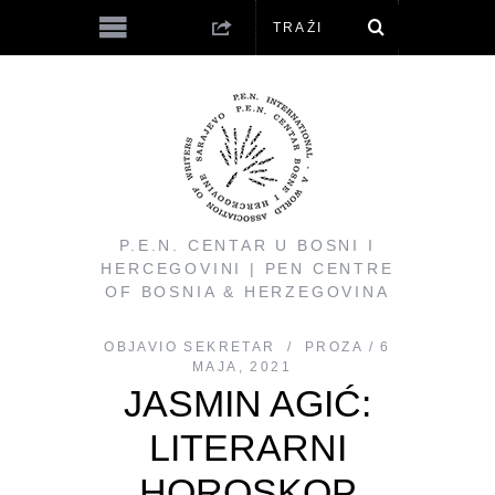
P.E.N. CENTAR U BOSNI I
HERCEGOVINI | PEN CENTRE
OF BOSNIA & HERZEGOVINA
OBJAVIO
SEKRETAR
PROZA
6
MAJA, 2021
JASMIN AGIĆ:
LITERARNI
HOROSKOP