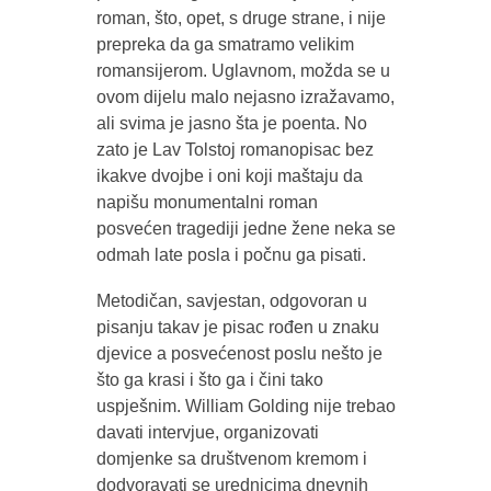
roman, što, opet, s druge strane, i nije
prepreka da ga smatramo velikim
romansijerom. Uglavnom, možda se u
ovom dijelu malo nejasno izražavamo,
ali svima je jasno šta je poenta. No
zato je Lav Tolstoj romanopisac bez
ikakve dvojbe i oni koji maštaju da
napišu monumentalni roman
posvećen tragediji jedne žene neka se
odmah late posla i počnu ga pisati.
Metodičan, savjestan, odgovoran u
pisanju takav je pisac rođen u znaku
djevice a posvećenost poslu nešto je
što ga krasi i što ga i čini tako
uspješnim. William Golding nije trebao
davati intervjue, organizovati
domjenke sa društvenom kremom i
dodvoravati se urednicima dnevnih