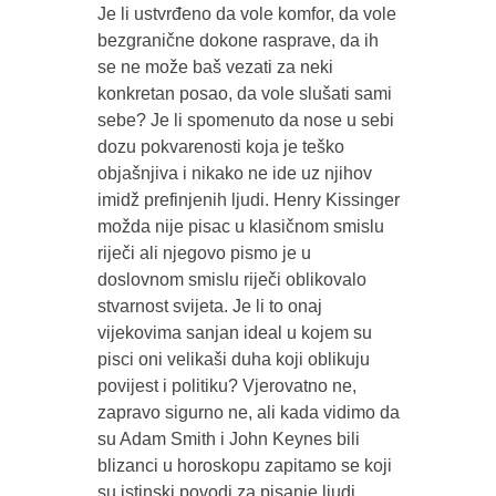
Je li ustvrđeno da vole komfor, da vole
bezgranične dokone rasprave, da ih
se ne može baš vezati za neki
konkretan posao, da vole slušati sami
sebe? Je li spomenuto da nose u sebi
dozu pokvarenosti koja je teško
objašnjiva i nikako ne ide uz njihov
imidž prefinjenih ljudi. Henry Kissinger
možda nije pisac u klasičnom smislu
riječi ali njegovo pismo je u
doslovnom smislu riječi oblikovalo
stvarnost svijeta. Je li to onaj
vijekovima sanjan ideal u kojem su
pisci oni velikaši duha koji oblikuju
povijest i politiku? Vjerovatno ne,
zapravo sigurno ne, ali kada vidimo da
su Adam Smith i John Keynes bili
blizanci u horoskopu zapitamo se koji
su istinski povodi za pisanje ljudi