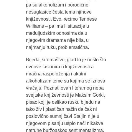
pa su alkoholizam i porodične
nesuglasice česta tema njihove
književnosti. Evo, recimo Tennese
Williams – pa ima li situacije u
međuljudskim odnosima da u
njegovim dramama nije bila, u
najmanju ruku, problematična.
Bijeda, siromaštvo, glad to je nešto što
ovnove fascinira u književnosti a
mračna raspoloženja i akutni
alkoholizam teme su kojima se iznova
vraćaju. Poznati ovan literarnog neba
svejtske književnosti je Maksim Gorki,
pisac koji je oslikao rusku bijedu na
tako živ i plastičan način da čak ni
poslovično sumnjičavi Staljin nije u
njegovom pisanju uspio naći nikakve
natruhe buržoaskog sentimentalizma.