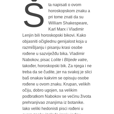
Š
ta napisati o ovom
horoskopskom znaku a
pri tome znati da su
William Shakespeare,
Karl Marx i Vladimir
Lenjin bili horoskopski bikovi. Kako
objasniti očiglednu genijalost koja u
razmišljanju i pisanju krasi osobe
rođene u sazviježđu bika. Vladimir
Nabokov, pisac
Lolite
i
Blijede vatre
,
također, horoskopski bik. Za njega i ne
treba da se čudite, jer na svakoj je slici
baš onakav kakvim se opisuju osobe
rođene u ovom znaku. Krupan, velikih
očiju, dobro ugojen, sa velikim
podbratkom Nabokov se većinu života
prehranjivao znanjima iz botanike.
Iako veliki hedonisti pisci rođeni u