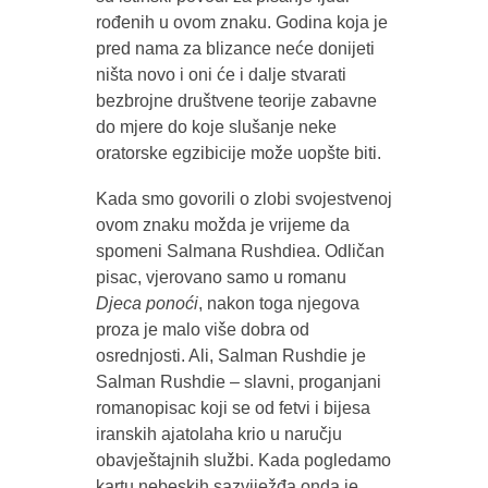
rođenih u ovom znaku. Godina koja je
pred nama za blizance neće donijeti
ništa novo i oni će i dalje stvarati
bezbrojne društvene teorije zabavne
do mjere do koje slušanje neke
oratorske egzibicije može uopšte biti.
Kada smo govorili o zlobi svojestvenoj
ovom znaku možda je vrijeme da
spomeni Salmana Rushdiea. Odličan
pisac, vjerovano samo u romanu
Djeca ponoći
, nakon toga njegova
proza je malo više dobra od
osrednjosti. Ali, Salman Rushdie je
Salman Rushdie – slavni, proganjani
romanopisac koji se od fetvi i bijesa
iranskih ajatolaha krio u naručju
obavještajnih službi. Kada pogledamo
kartu nebeskih sazviježđa onda je