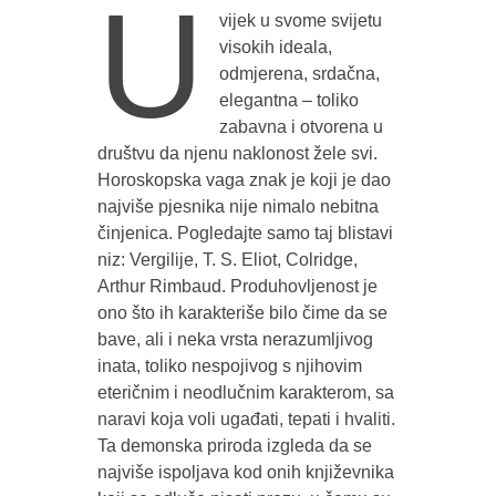
U
vijek u svome svijetu
visokih ideala,
odmjerena, srdačna,
elegantna – toliko
zabavna i otvorena u
društvu da njenu naklonost žele svi.
Horoskopska vaga znak je koji je dao
najviše pjesnika nije nimalo nebitna
činjenica. Pogledajte samo taj blistavi
niz: Vergilije, T. S. Eliot, Colridge,
Arthur Rimbaud. Produhovljenost je
ono što ih karakteriše bilo čime da se
bave, ali i neka vrsta nerazumljivog
inata, toliko nespojivog s njihovim
eteričnim i neodlučnim karakterom, sa
naravi koja voli ugađati, tepati i hvaliti.
Ta demonska priroda izgleda da se
najviše ispoljava kod onih književnika