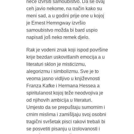
neće izvršiti samoubistvo. Da se ovaj
ceh javio nekome, na način kako su
meni sad, a u godini prije one u kojoj
je Ernest Hemngway izvršio
samoubistvo možda bi bard uspio
napisati još neko remek djelo.
Rak je vodeni znak koji ispod površine
krije bezdan uskovitlanih emocija a u
literaturi sklon je misticizmu,
alegorizmu i simbolizmu. Sve je to
veoma jasno vidljivo u književnosti
Franza Kafke i Hermana Hessea a
spiritulanost kojoj teže neodvojiva je
od njihovih ambicija u literaturi.
Umjesto da se prepuštaju sumornim i
crnim mislima i zamišljaju svoj osobni
tragični svršetak pisci rakovi trebali bi
se posvetiti pisanju u izolovanosti i