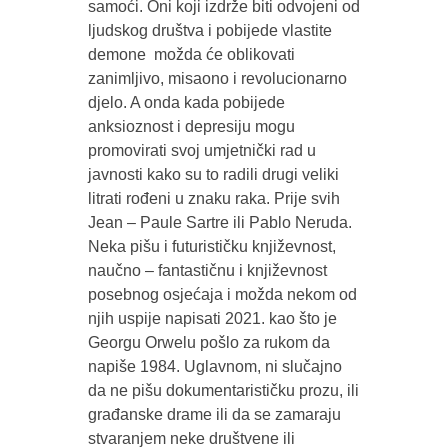
samoći. Oni koji izdrže biti odvojeni od
ljudskog društva i pobijede vlastite
demone možda će oblikovati
zanimljivo, misaono i revolucionarno
djelo. A onda kada pobijede
anksioznost i depresiju mogu
promovirati svoj umjetnički rad u
javnosti kako su to radili drugi veliki
litrati rođeni u znaku raka. Prije svih
Jean – Paule Sartre ili Pablo Neruda.
Neka pišu i futurističku književnost,
naučno – fantastičnu i književnost
posebnog osjećaja i možda nekom od
njih uspije napisati 2021. kao što je
Georgu Orwelu pošlo za rukom da
napiše 1984. Uglavnom, ni slučajno
da ne pišu dokumentarističku prozu, ili
građanske drame ili da se zamaraju
stvaranjem neke društvene ili