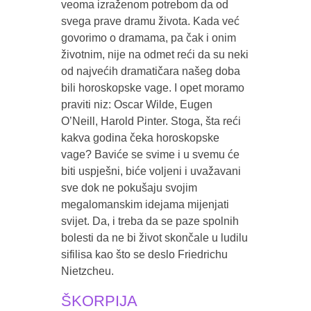
veoma izraženom potrebom da od
svega prave dramu života. Kada već
govorimo o dramama, pa čak i onim
životnim, nije na odmet reći da su neki
od najvećih dramatičara našeg doba
bili horoskopske vage. I opet moramo
praviti niz: Oscar Wilde, Eugen
O’Neill, Harold Pinter. Stoga, šta reći
kakva godina čeka horoskopske
vage? Baviće se svime i u svemu će
biti uspješni, biće voljeni i uvažavani
sve dok ne pokušaju svojim
megalomanskim idejama mijenjati
svijet. Da, i treba da se paze spolnih
bolesti da ne bi život skončale u ludilu
sifilisa kao što se deslo Friedrichu
Nietzcheu.
ŠKORPIJA