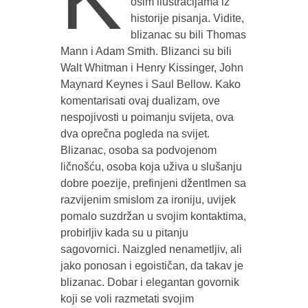
osim ilustracijama iz
historije pisanja. Vidite,
blizanac su bili Thomas
Mann i Adam Smith. Blizanci su bili
Walt Whitman i Henry Kissinger, John
Maynard Keynes i Saul Bellow. Kako
komentarisati ovaj dualizam, ove
nespojivosti u poimanju svijeta, ova
dva oprečna pogleda na svijet.
Blizanac, osoba sa podvojenom
ličnošću, osoba koja uživa u slušanju
dobre poezije, prefinjeni džentlmen sa
razvijenim smislom za ironiju, uvijek
pomalo suzdržan u svojim kontaktima,
probirljiv kada su u pitanju
sagovornici. Naizgled nenametljiv, ali
jako ponosan i egoističan, da takav je
blizanac. Dobar i elegantan govornik
koji se voli razmetati svojim