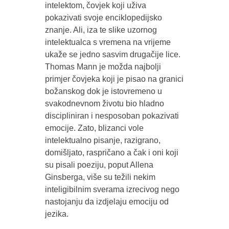
intelektom, čovjek koji uživa
pokazivati svoje enciklopedijsko
znanje. Ali, iza te slike uzornog
intelektualca s vremena na vrijeme
ukaže se jedno sasvim drugačije lice.
Thomas Mann je možda najbolji
primjer čovjeka koji je pisao na granici
božanskog dok je istovremeno u
svakodnevnom životu bio hladno
discipliniran i nesposoban pokazivati
emocije. Zato, blizanci vole
intelektualno pisanje, razigrano,
domišljato, raspričano a čak i oni koji
su pisali poeziju, poput Allena
Ginsberga, više su težili nekim
inteligibilnim sverama izrecivog nego
nastojanju da izdjelaju emociju od
jezika.