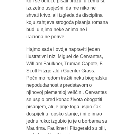
koji se odluče pisati prozu, u čemu su
izuzetno uspješni, da me niko ne
shvati krivo, ali izgleda da disciplina
koju zahtjeva strogoća pisanja romana
budi u njima neke animalne i
iracionalne porive.
Hajmo sada i ovdje napraviti jedan
ilustrativni niz: Miguel de Cervantes,
William Faulkner, Truman Capote, F.
Scott Fitzgerald i Guenter Grass.
Počnimo redom tražiti neku biografsku
nepodudarnost s predstavom o
njihovoj plementioj veličini. Cervantes
se uspio pred konac života obogatiti
pisanjem, ali je prije toga uspio čak
dospijeti u ropsko stanje, i nije imao
jednu ruku; izgubio ju je u borbama sa
Maurima. Faulkner i Fitzgerald su bili,