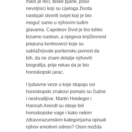
malo je reći, teške pjane, pravi
nevoljnici koji su cijeloga života
nastojali stvoriti svijet koji je bio
moguć samo u njihovim ludim
glavama. Capoteov život je bio toliko
bizarno nastran, a njegova književnost
prepuna kontroverzi koje su
sablažnjivale puritansku javnost da
bih, da ne znam detalje njihovih
biografija, prije rekao da je bio
horoskopski jarac.
I ljubavne veze u koje stupaju ovi
horoskopski znakovi pomalo su čudne
i neshvatljive. Martin Heideger i
Hannah Arendt su oboje bili
horoskopske vage i kako nekim
zdravorazumskim kategorijama opisati
njihov emotivni odnos? Osim možda