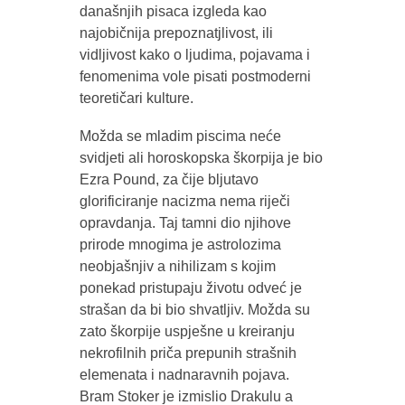
današnjih pisaca izgleda kao
najobičnija prepoznatjlivost, ili
vidljivost kako o ljudima, pojavama i
fenomenima vole pisati postmoderni
teoretičari kulture.
Možda se mladim piscima neće
svidjeti ali horoskopska škorpija je bio
Ezra Pound, za čije bljutavo
glorificiranje nacizma nema riječi
opravdanja. Taj tamni dio njihove
prirode mnogima je astrolozima
neobjašnjiv a nihilizam s kojim
ponekad pristupaju životu odveć je
strašan da bi bio shvatljiv. Možda su
zato škorpije uspješne u kreiranju
nekrofilnih priča prepunih strašnih
elemenata i nadnaravnih pojava.
Bram Stoker je izmislio Drakulu a