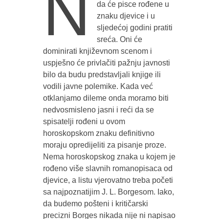
N
da će pisce rođene u
znaku djevice i u
sljedećoj godini pratiti
sreća. Oni će
dominirati književnom scenom i
uspješno će privlačiti pažnju javnosti
bilo da budu predstavljali knjige ili
vodili javne polemike. Kada već
otklanjamo dileme onda moramo biti
nedvosmisleno jasni i reći da se
spisatelji rođeni u ovom
horoskopskom znaku definitivno
moraju opredijeliti za pisanje proze.
Nema horoskopskog znaka u kojem je
rođeno više slavnih romanopisaca od
djevice, a listu vjerovatno treba početi
sa najpoznatijim J. L. Borgesom. Iako,
da budemo pošteni i kritičarski
precizni Borges nikada nije ni napisao