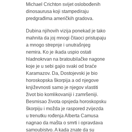
Michael Crichton svijet oslobođenih
dinosaurusa koji stampediraju
predgrađima američkih gradova.
Dubina njihovih vizija ponekad je tako
mahnita da joj mnogi čitaoci pristupaju
a mnogo strepnje i unutrašnjeg
nemira. Ko je ikada uspio ostati
hladnokrvan na bratoubilačke nagone
koje je u sebi gajio svaki od braće
Karamazov. Da, Dostojevski je bio
horoskopska škorpija a od njegove
književnosti samo je njegov vlastiti
život bio komlikovaniji i zamršeniji.
Besmisao života opsjeda horoskopsku
škorpiju i možda je raspored zvijezda
u trenutku rođenja Alberta Camusa
nagnao da mašta o smrti i opravdava
samoubistvo. A kada znate da su