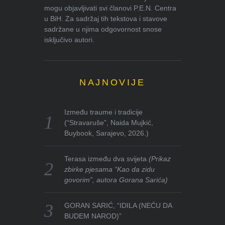
mogu objavljivati svi članovi P.E.N. Centra
u BiH. Za sadržaj tih tekstova i stavove
sadržane u njima odgovornost snose
isključivo autori.
NAJNOVIJE
Između traume i tradicije
(“Stravaruše”, Naida Mujkić,
Buybook, Sarajevo, 2026.)
Terasa između dva svijeta
(Prikaz
zbirke pjesama “Kao da zidu
govorim”, autora Gorana Sarića)
GORAN SARIĆ, “IDILA (NEĆU DA
BUDEM NAROD)”