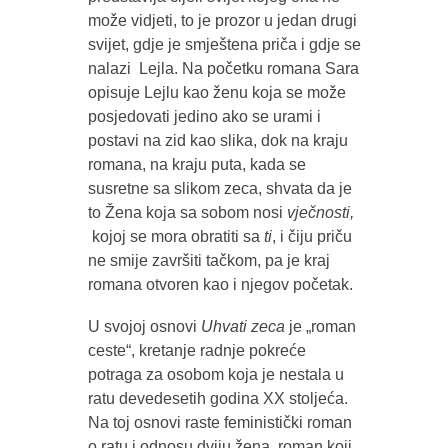
može vidjeti, to je prozor u jedan drugi
svijet, gdje je smještena priča i gdje se
nalazi Lejla. Na početku romana Sara
opisuje Lejlu kao ženu koja se može
posjedovati jedino ako se urami i
postavi na zid kao slika, dok na kraju
romana, na kraju puta, kada se
susretne sa slikom zeca, shvata da je
to Žena koja sa sobom nosi
vječnosti,
kojoj se mora obratiti sa
ti
, i čiju priču
ne smije završiti tačkom, pa je kraj
romana otvoren kao i njegov početak.
U svojoj osnovi
Uhvati zeca
je „roman
ceste“, kretanje radnje pokreće
potraga za osobom koja je nestala u
ratu devedesetih godina XX stoljeća.
Na toj osnovi raste feministički roman
o ratu i odnosu dviju žena, roman koji