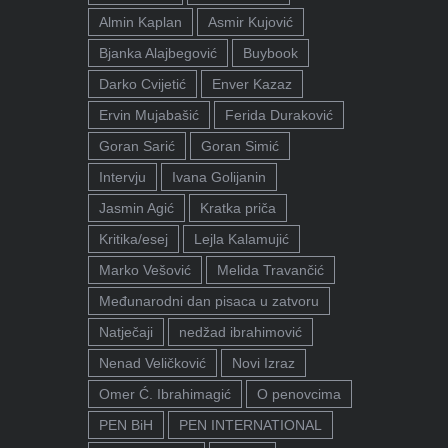
Almin Kaplan
Asmir Kujović
Bjanka Alajbegović
Buybook
Darko Cvijetić
Enver Kazaz
Ervin Mujabašić
Ferida Duraković
Goran Sarić
Goran Simić
Intervju
Ivana Golijanin
Jasmin Agić
Kratka priča
Kritika/esej
Lejla Kalamujić
Marko Vešović
Melida Travančić
Međunarodni dan pisaca u zatvoru
Natječaji
nedžad ibrahimović
Nenad Veličković
Novi Izraz
Omer Ć. Ibrahimagić
O penovcima
PEN BiH
PEN INTERNATIONAL