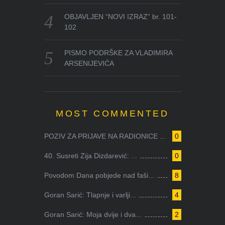
OBJAVLJEN “NOVI IZRAZ” br. 101-
102
PISMO PODRŠKE ZA VLADIMIRA
ARSENIJEVIĆA
MOST COMMENTED
POZIV ZA PRIJAVE NA RADIONICE ...
0
40. Susreti Zija Dizdarević: ...
0
Povodom Dana pobjede nad faši...
8
Goran Sarić: Tlapnje i varlji...
4
Goran Sarić: Moja dvije i dva...
2