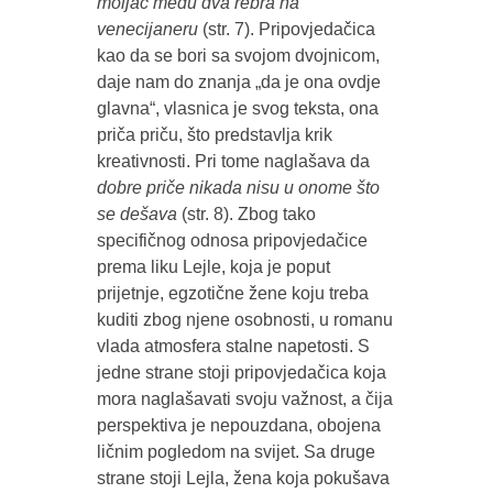
moljac među dva rebra na
venecijaneru
(str. 7). Pripovjedačica
kao da se bori sa svojom dvojnicom,
daje nam do znanja „da je ona ovdje
glavna“, vlasnica je svog teksta, ona
priča priču, što predstavlja krik
kreativnosti. Pri tome naglašava da
dobre priče nikada nisu u onome što
se dešava
(str. 8). Zbog tako
specifičnog odnosa pripovjedačice
prema liku Lejle, koja je poput
prijetnje, egzotične žene koju treba
kuditi zbog njene osobnosti, u romanu
vlada atmosfera stalne napetosti. S
jedne strane stoji pripovjedačica koja
mora naglašavati svoju važnost, a čija
perspektiva je nepouzdana, obojena
ličnim pogledom na svijet. Sa druge
strane stoji Lejla, žena koja pokušava