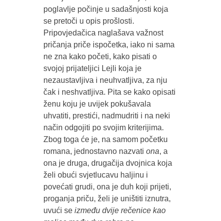
poglavlje počinje u sadašnjosti koja
se pretoči u opis prošlosti.
Pripovjedačica naglašava važnost
pričanja priče ispočetka, iako ni sama
ne zna kako početi, kako pisati o
svojoj prijateljici Lejli koja je
nezaustavljiva i neuhvatljiva, za nju
čak i neshvatljiva. Pita se kako opisati
ženu koju je uvijek pokušavala
uhvatiti, prestići, nadmudriti i na neki
način odgojiti po svojim kriterijima.
Zbog toga će je, na samom početku
romana, jednostavno nazvati
ona
, a
ona je druga, drugačija dvojnica koja
želi obući svjetlucavu haljinu i
povećati grudi, ona je duh koji prijeti,
proganja priču, želi je uništiti iznutra,
uvući se
između dvije rečenice kao