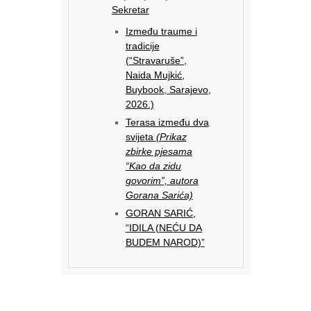
Sekretar
Između traume i
tradicije
(“Stravaruše”,
Naida Mujkić,
Buybook, Sarajevo,
2026.)
Terasa između dva
svijeta
(Prikaz
zbirke pjesama
“Kao da zidu
govorim”, autora
Gorana Sarića)
GORAN SARIĆ,
“IDILA (NEĆU DA
BUDEM NAROD)”