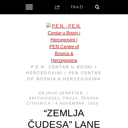
P.E.N. CENTAR U BOSNI I
HERCEGOVINI | PEN CENTRE
OF BOSNIA & HERZEGOVINA
OBJAVIO
SEKRETAR
KRITIKA/ESEJ
,
PROZA
,
ŽENSKA
ČITAONICA
9 NOVEMBRA, 2020
“ZEMLJA
ČUDESA” LANE