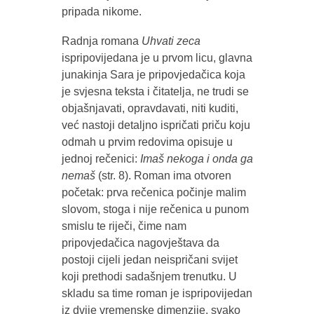
pripada nikome.
Radnja romana
Uhvati zeca
ispripovijedana je u prvom licu, glavna
junakinja Sara je pripovjedačica koja
je svjesna teksta i čitatelja, ne trudi se
objašnjavati, opravdavati, niti kuditi,
već nastoji detaljno ispričati priču koju
odmah u prvim redovima opisuje u
jednoj rečenici:
Imaš nekoga i onda ga
nemaš
(str. 8). Roman ima otvoren
početak: prva rečenica počinje malim
slovom, stoga i nije rečenica u punom
smislu te riječi, čime nam
pripovjedačica nagovještava da
postoji cijeli jedan neispričani svijet
koji prethodi sadašnjem trenutku. U
skladu sa time roman je ispripovijedan
iz dvije vremenske dimenzije, svako