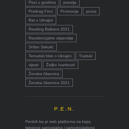
Pisci u gostima
poezija
Predrag Finci
Promocije
proza
Rat u Ukrajini
Reading Balkans 2021
Rezidencijalne stipendije
Srđan Sekulić
Tematski blok o Ukrajini
Traduki
vijesti
Željko Ivanković
Ženska čitaonica
Ženska čitaonica 2021
P.E.N.
Penbih.ba je web platforma na kojoj
tekstove samostalno i samoinicijativno