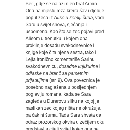
Beč, gdje se nalazi njen brat Armin.
Ona na mjestu reza kreira šav i djeluje
poput zeca iz
Alise u zemlji čuda
, vodi
Saru u svijet snova, sjećanja i
uspomena. Kao što se zec pojavi pred
Alisom u trenutku u kojem ona
proklinje dosadu svakodnevnice i
knjige koje čita njena sestra, tako i
Lejla ironično komentariše Sarinu
svakodnevnicu,
dosadne knjižurine
i
odlaske na branč sa pametnim
prijateljima
(str. 9). Ova poveznica je
posebno naglašena u posljednjem
poglavlju romana, kada se Sara
zagleda u Durerovu sliku na kojoj je
naslikan zec kojeg ništa ne okružuje,
pa čak ni šuma. Tada Sara shvata da
odraz prozorskog okvira u zečijem oku
predstavlja cijeli svijet kojeg ona ne