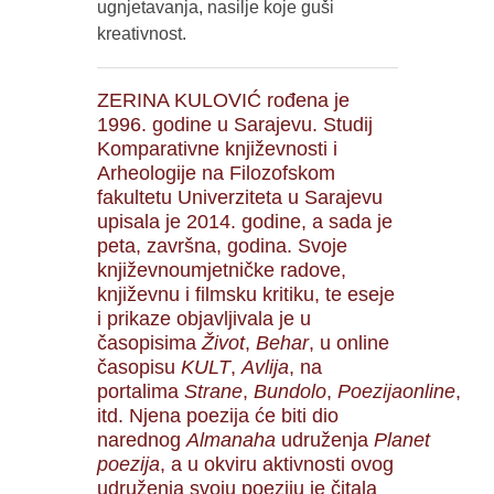
ugnjetavanja, nasilje koje guši
kreativnost.
ZERINA KULOVIĆ rođena je
1996. godine u Sarajevu. Studij
Komparativne književnosti i
Arheologije na Filozofskom
fakultetu Univerziteta u Sarajevu
upisala je 2014. godine, a sada je
peta, završna, godina. Svoje
književnoumjetničke radove,
književnu i filmsku kritiku, te eseje
i prikaze objavljivala je u
časopisima
Život
,
Behar
, u online
časopisu
KULT
,
Avlija
, na
portalima
Strane
,
Bundolo
,
Poezijaonline
,
itd. Njena poezija će biti dio
narednog
Almanaha
udruženja
Planet
poezija
, a u okviru aktivnosti ovog
udruženja svoju poeziju je čitala