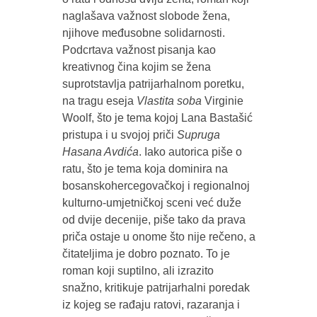
naglašava važnost slobode žena,
njihove međusobne solidarnosti.
Podcrtava važnost pisanja kao
kreativnog čina kojim se žena
suprotstavlja patrijarhalnom poretku,
na tragu eseja
Vlastita soba
Virginie
Woolf, što je tema kojoj Lana Bastašić
pristupa i u svojoj priči
Supruga
Hasana Avdića
. Iako autorica piše o
ratu, što je tema koja dominira na
bosanskohercegovačkoj i regionalnoj
kulturno-umjetničkoj sceni već duže
od dvije decenije, piše tako da prava
priča ostaje u onome što nije rečeno, a
čitateljima je dobro poznato. To je
roman koji suptilno, ali izrazito
snažno, kritikuje patrijarhalni poredak
iz kojeg se rađaju ratovi, razaranja i