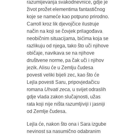
razumijevanja svakodnevnice, gdje je
život prožet elementima fantastičnog
koje se nameće kao potpuno prirodno.
Carroll kroz lik djevojčice ilustruje
način na koji se čovjek prilagođava
neobičnim situacijama, bićima koja se
razlikuju od njega, tako što uči njihove
običaje, navikava se na njihove
društvene norme, pa čak uči i njihov
jezik. Alisu će u Zemlju čudesa
povesti veliki bijeli zec, kao što će
Lejla povesti Saru, pripovjedačicu
romana
Uhvati zeca,
u svijet odraslih
gdje vlada zakon slučajnosti, užas
rata koji nije ništa razumljiviji i jasniji
od Zemlje čudesa.
Lejla će, nakon što ona i Sara izgube
nevinost sa nasumično odabranim