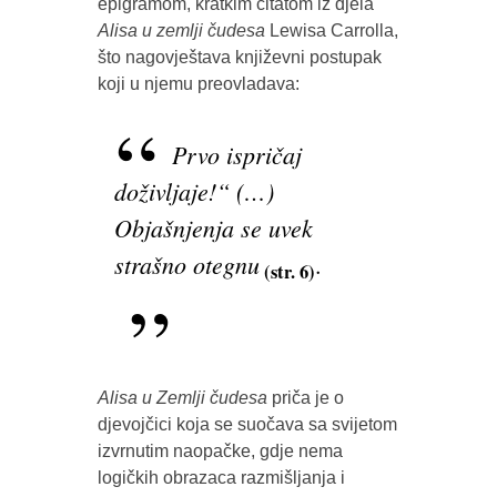
epigramom, kratkim citatom iz djela
Alisa u zemlji čudesa
Lewisa Carrolla,
što nagovještava književni postupak
koji u njemu preovladava:
Prvo ispričaj
doživljaje!“ (…)
Objašnjenja se uvek
strašno otegnu
.
(str. 6)
Alisa u Zemlji čudesa
priča je o
djevojčici koja se suočava sa svijetom
izvrnutim naopačke, gdje nema
logičkih obrazaca razmišljanja i