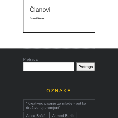
Članovi
Newest
|
Active
Pretraga
Pretraga
OZNAKE
"Kreativno pisanje za mlade - put ka
društvenoj promjeni"
Adisa Bašić
Ahmed Burić