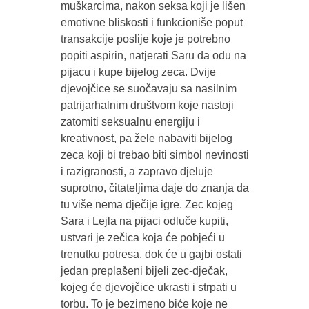
muškarcima, nakon seksa koji je lišen
emotivne bliskosti i funkcioniše poput
transakcije poslije koje je potrebno
popiti aspirin, natjerati Saru da odu na
pijacu i kupe bijelog zeca. Dvije
djevojčice se suočavaju sa nasilnim
patrijarhalnim društvom koje nastoji
zatomiti seksualnu energiju i
kreativnost, pa žele nabaviti bijelog
zeca koji bi trebao biti simbol nevinosti
i razigranosti, a zapravo djeluje
suprotno, čitateljima daje do znanja da
tu više nema dječije igre. Zec kojeg
Sara i Lejla na pijaci odluče kupiti,
ustvari je zečica koja će pobjeći u
trenutku potresa, dok će u gajbi ostati
jedan preplašeni bijeli zec-dječak,
kojeg će djevojčice ukrasti i strpati u
torbu. To je bezimeno biće koje ne