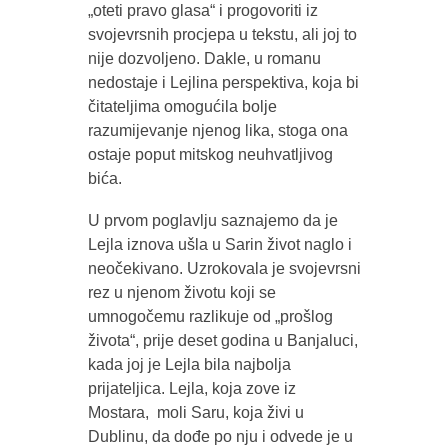
„oteti pravo glasa“ i progovoriti iz
svojevrsnih procjepa u tekstu, ali joj to
nije dozvoljeno. Dakle, u romanu
nedostaje i Lejlina perspektiva, koja bi
čitateljima omogućila bolje
razumijevanje njenog lika, stoga ona
ostaje poput mitskog neuhvatljivog
bića.
U prvom poglavlju saznajemo da je
Lejla iznova ušla u Sarin život naglo i
neočekivano. Uzrokovala je svojevrsni
rez u njenom životu koji se
umnogočemu razlikuje od „prošlog
života“, prije deset godina u Banjaluci,
kada joj je Lejla bila najbolja
prijateljica. Lejla, koja zove iz
Mostara, moli Saru, koja živi u
Dublinu, da dođe po nju i odvede je u