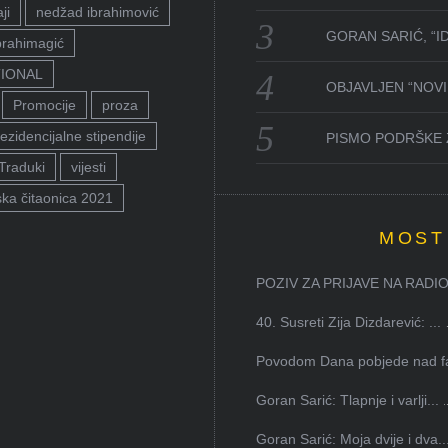
ji
nedžad ibrahimović
GORAN SARIĆ, “I
brahimagić
TIONAL
OBJAVLJEN “NOVI 
Promocije
proza
ezidencijalne stipendije
PISMO PODRŠKE 
Traduki
vijesti
ka čitaonica 2021
MOST
POZIV ZA PRIJAVE NA RADION
40. Susreti Zija Dizdarević: ...
Povodom Dana pobjede nad faš
Goran Sarić: Tlapnje i varlji...
Goran Sarić: Moja dvije i dva..