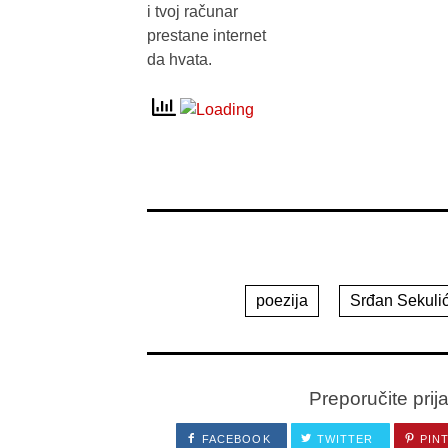
i tvoj računar
prestane internet
da hvata.
poezija
Srđan Sekuli
Preporučite prij
FACEBOOK
TWITTER
PIN