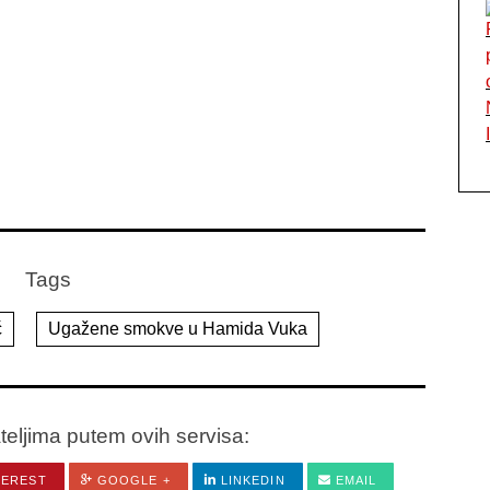
Tags
ć
Ugažene smokve u Hamida Vuka
ateljima putem ovih servisa:
TEREST
GOOGLE +
LINKEDIN
EMAIL