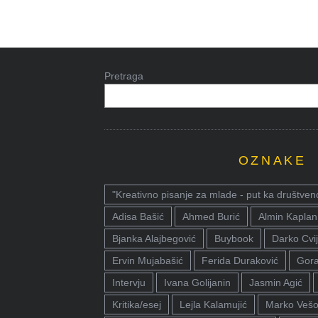
Pretraga
OZNAKE
"Kreativno pisanje za mlade - put ka društven
Adisa Bašić
Ahmed Burić
Almin Kaplan
Bjanka Alajbegović
Buybook
Darko Cvij
Ervin Mujabašić
Ferida Duraković
Gora
Intervju
Ivana Golijanin
Jasmin Agić
Kritika/esej
Lejla Kalamujić
Marko Vešo