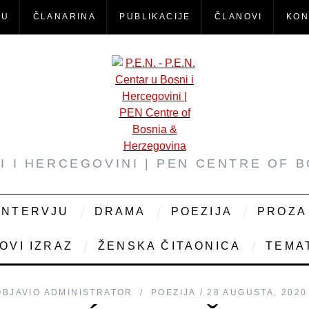
-U
ČLANARINA
PUBLIKACIJE
ČLANOVI
KON
NI I HERCEGOVINI | PEN CENTRE OF 
INTERVJU
DRAMA
POEZIJA
PROZA
OVI IZRAZ
ŽENSKA ČITAONICA
TEMAT
OBJAVIO
ADMINISTRATOR
POEZIJA
28 AUGUSTA, 2020