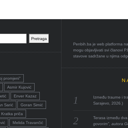
Pretraga
Penbih.ba je web platforma na 
mogu objavljivati svi članovi P
stavove sadržane u njima odgov
oj promjeni"
N
Asmir Kujović
etić
Enver Kazaz
Između traume i tra
Sarajevo, 2026.)
n Sarić
Goran Simić
Kratka priča
Terasa između dva 
vić
Melida Travančić
govorim”, autora G