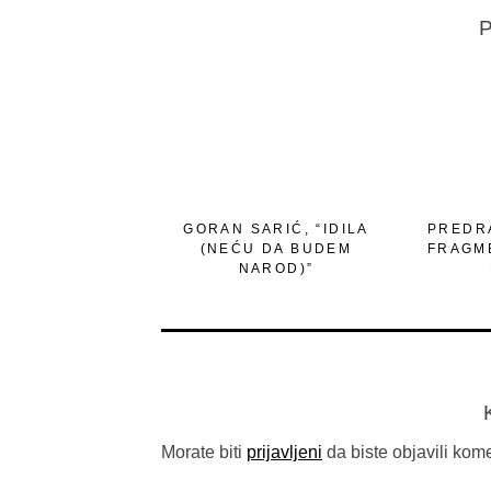
P
GORAN SARIĆ, “IDILA
PREDRA
(NEĆU DA BUDEM
FRAGM
NAROD)”
Morate biti
prijavljeni
da biste objavili kome