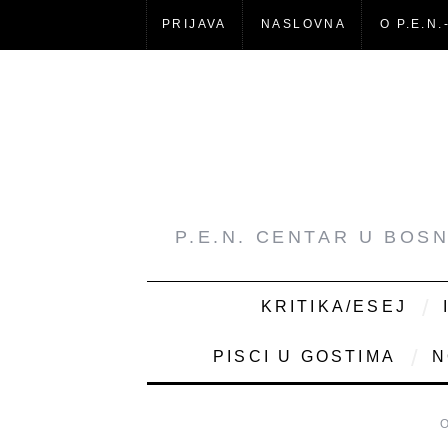
PRIJAVA
NASLOVNA
O P.E.N.
P.E.N. CENTAR U BOS
KRITIKA/ESEJ
PISCI U GOSTIMA
N