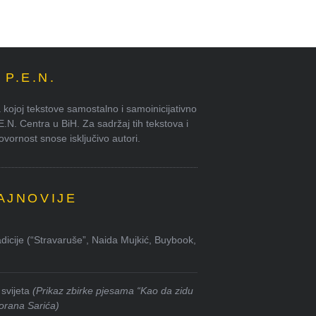
P.E.N.
kojoj tekstove samostalno i samoinicijativno
.E.N. Centra u BiH. Za sadržaj tih tekstova i
ornost snose isključivo autori.
AJNOVIJE
dicije (“Stravaruše”, Naida Mujkić, Buybook,
svijeta
(Prikaz zbirke pjesama “Kao da zidu
orana Sarića)