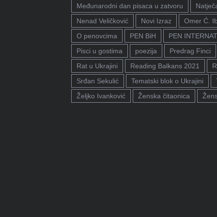
Međunarodni dan pisaca u zatvoru
Natječa
Nenad Veličković
Novi Izraz
Omer Ć. I
O penovcima
PEN BiH
PEN INTERNA
Pisci u gostima
poezija
Predrag Finci
Rat u Ukrajini
Reading Balkans 2021
R
Srđan Sekulić
Tematski blok o Ukrajini
Željko Ivanković
Ženska čitaonica
Žens