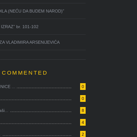
DILA (NEĆU DA BUDEM NAROD)”
IZRAZ” br. 101-102
ZA VLADIMIRA ARSENIJEVIĆA
 COMMENTED
ICE ...
0
0
i...
8
4
.
2