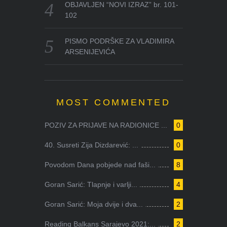
OBJAVLJEN “NOVI IZRAZ” br. 101-
102
PISMO PODRŠKE ZA VLADIMIRA
ARSENIJEVIĆA
MOST COMMENTED
POZIV ZA PRIJAVE NA RADIONICE ...
0
40. Susreti Zija Dizdarević: ...
0
Povodom Dana pobjede nad faši...
8
Goran Sarić: Tlapnje i varlji...
4
Goran Sarić: Moja dvije i dva...
2
Reading Balkans Sarajevo 2021:...
2