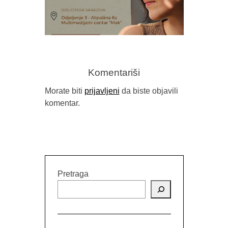
PROMOCIJ
MOŽE I
Komentariši
Morate biti
prijavljeni
da biste objavili
KNJIŽEVNA VEČER S HANOM
komentar.
KORNETI
Pretraga