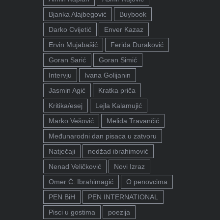
Bjanka Alajbegović
Buybook
Darko Cvijetić
Enver Kazaz
Ervin Mujabašić
Ferida Duraković
Goran Sarić
Goran Simić
Intervju
Ivana Golijanin
Jasmin Agić
Kratka priča
Kritika/esej
Lejla Kalamujić
Marko Vešović
Melida Travančić
Međunarodni dan pisaca u zatvoru
Natječaji
nedžad ibrahimović
Nenad Veličković
Novi Izraz
Omer Ć. Ibrahimagić
O penovcima
PEN BiH
PEN INTERNATIONAL
Pisci u gostima
poezija