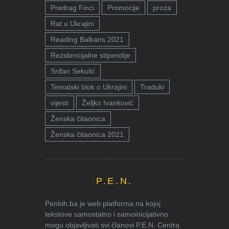
Predrag Finci
Promocije
proza
Rat u Ukrajini
Reading Balkans 2021
Rezidencijalne stipendije
Srđan Sekulić
Tematski blok o Ukrajini
Traduki
vijesti
Željko Ivanković
Ženska čitaonica
Ženska čitaonica 2021
P.E.N.
Penbih.ba je web platforma na kojoj
tekstove samostalno i samoinicijativno
mogu objavljivati svi članovi P.E.N. Centra