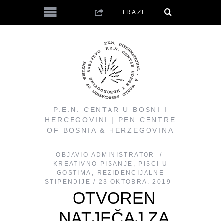
P.E.N. CENTAR U BOSNI I
HERCEGOVINI | PEN CENTRE
OF BOSNIA & HERZEGOVINA
OBJAVIO
ADMINISTRATOR
KREATIVNO PISANJE
,
PISCI U
GOSTIMA
,
REZIDENCIJALNE
STIPENDIJE
23 OKTOBRA, 2019
OTVOREN
NATJEČAJ ZA