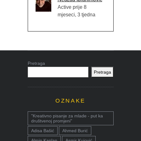
Active prije 8
mjeseci, 3 tjedna
Pretraga
Pretraga
OZNAKE
"Kreativno pisanje za mlade - put ka
društvenoj promjeni"
Adisa Bašić
Ahmed Burić
Almin Kaplan
Asmir Kujović