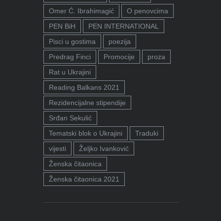
Omer Ć. Ibrahimagić
O penovcima
PEN BiH
PEN INTERNATIONAL
Pisci u gostima
poezija
Predrag Finci
Promocije
proza
Rat u Ukrajini
Reading Balkans 2021
Rezidencijalne stipendije
Srđan Sekulić
Tematski blok o Ukrajini
Traduki
vijesti
Željko Ivanković
Ženska čitaonica
Ženska čitaonica 2021