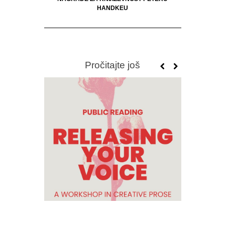
HANDKEU
Pročitajte još
OBJAVLJEN