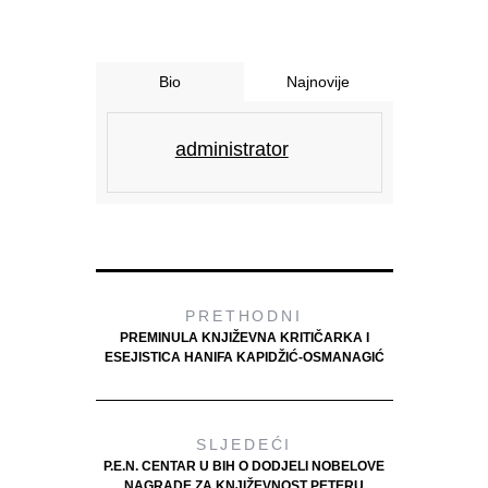
Bio
Najnovije
administrator
PRETHODNI
PREMINULA KNJIŽEVNA KRITIČARKA I
ESEJISTICA HANIFA KAPIDŽIĆ-OSMANAGIĆ
SLJEDEĆI
P.E.N. CENTAR U BIH O DODJELI NOBELOVE
NAGRADE ZA KNJIŽEVNOST PETERU