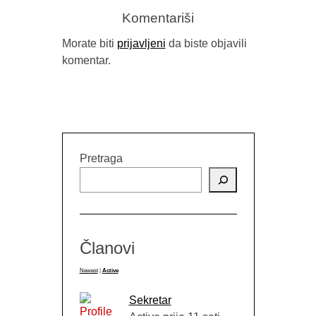
Komentariši
Morate biti
prijavljeni
da biste objavili
komentar.
RELEASING YOUR VOICE –
PUBLIC READING WITH STACY
MATTINGLY
Pretraga
Članovi
Newest
|
Active
Sekretar