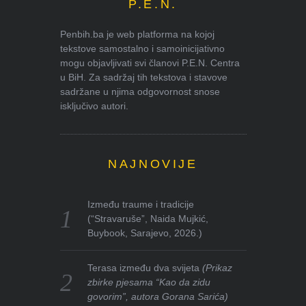
P.E.N.
Penbih.ba je web platforma na kojoj
tekstove samostalno i samoinicijativno
mogu objavljivati svi članovi P.E.N. Centra
u BiH. Za sadržaj tih tekstova i stavove
sadržane u njima odgovornost snose
isključivo autori.
NAJNOVIJE
Između traume i tradicije
(“Stravaruše”, Naida Mujkić,
Buybook, Sarajevo, 2026.)
Terasa između dva svijeta
(Prikaz
zbirke pjesama “Kao da zidu
govorim”, autora Gorana Sarića)