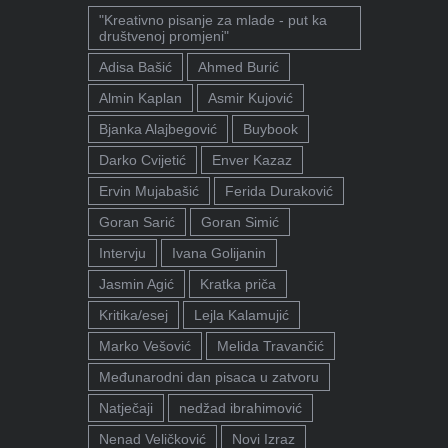
"Kreativno pisanje za mlade - put ka
društvenoj promjeni"
Adisa Bašić
Ahmed Burić
Almin Kaplan
Asmir Kujović
Bjanka Alajbegović
Buybook
Darko Cvijetić
Enver Kazaz
Ervin Mujabašić
Ferida Duraković
Goran Sarić
Goran Simić
Intervju
Ivana Golijanin
Jasmin Agić
Kratka priča
Kritika/esej
Lejla Kalamujić
Marko Vešović
Melida Travančić
Međunarodni dan pisaca u zatvoru
Natječaji
nedžad ibrahimović
Nenad Veličković
Novi Izraz