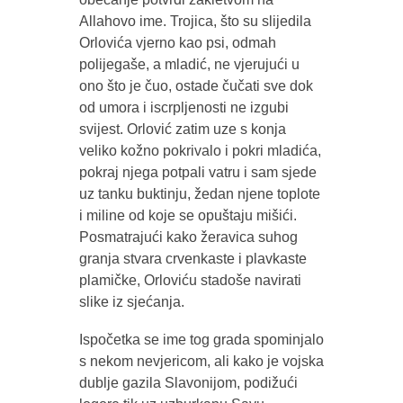
Allahovo ime. Trojica, što su slijedila
Orlovića vjerno kao psi, odmah
polijegaše, a mladić, ne vjerujući u
ono što je čuo, ostade čučati sve dok
od umora i iscrpljenosti ne izgubi
svijest. Orlović zatim uze s konja
veliko kožno pokrivalo i pokri mladića,
pokraj njega potpali vatru i sam sjede
uz tanku buktinju, žedan njene toplote
i miline od koje se opuštaju mišići.
Posmatrajući kako žeravica suhog
granja stvara crvenkaste i plavkaste
plamičke, Orloviću stadoše navirati
slike iz sjećanja.
Ispočetka se ime tog grada spominjalo
s nekom nevjericom, ali kako je vojska
dublje gazila Slavonijom, podižući