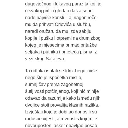
dugovječnog i lukavog parazita koji je
u svakoj prilici gledao da za sebe
nađe najviše koristi. Taj nagon reče
mu da prihvati Orlovića u službu,
naredi oružaru da mu izda sablju,
koplje i pušku i otpremi na drum zbog
kojeg je mjesecima primao pritužbe
seljaka i putnika i prijeteća pisma iz
vezirskog Sarajeva.
Ta odluka isplati se Idriz-begu i više
nego što je ispočetka mislio,
sumnjičav prema zagonetnoj
šutljivosti potčinjenog, koji ničim nije
odavao da razumije kako između njih
dvojice stoji provalija klasnih razlika.
Izvještaji koje je dobijao donosili su
radosne vijesti, a revnost s kojom je
novouposleni asker obavljao posao