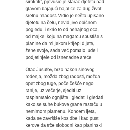
širokrili”, pjevušio je starac djetetu nad
glavom bajajući bajalice za dug život i
sretnu mladost. Vidio je nešto upisano
djetetu na čelu, nevidljivo običnom
pogledu, i skrio to od nehajnog oca,
od majke, koju na magarcu spustiše s
planine da mlijekom krijepi dijete, i
žene svoje, sada već pomalo lude i
podjetinjele od iznenadne sreće.
Otac Jusufov, brzo nakon sinovog
rođenja, možda zbog radosti, možda
opet zbog tuge, poče češće nego
ranije, uz večerje, sjediti uz
rasplamsalo ognjište i gledati i gledati
kako se suhe bukove grane rastaču u
nemirnom plamenu. Koncem ljeta,
kada se završiše kosidbe i kad pusti
kerove da trče slobodni kao planinski