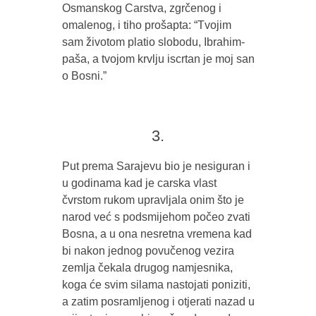
Osmanskog Carstva, zgrčenog i
omalenog, i tiho prošapta: “Tvojim
sam životom platio slobodu, Ibrahim-
paša, a tvojom krvlju iscrtan je moj san
o Bosni.”
3.
Put prema Sarajevu bio je nesiguran i
u godinama kad je carska vlast
čvrstom rukom upravljala onim što je
narod već s podsmijehom počeo zvati
Bosna, a u ona nesretna vremena kad
bi nakon jednog povučenog vezira
zemlja čekala drugog namjesnika,
koga će svim silama nastojati poniziti,
a zatim posramljenog i otjerati nazad u