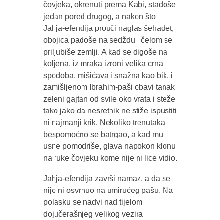
čovjeka, okrenuti prema Kabi, stadoše
jedan pored drugog, a nakon što
Jahja-efendija prouči naglas šehadet,
obojica padoše na sedždu i čelom se
priljubiše zemlji. A kad se digoše na
koljena, iz mraka izroni velika crna
spodoba, mišićava i snažna kao bik, i
zamišljenom Ibrahim-paši obavi tanak
zeleni gajtan od svile oko vrata i steže
tako jako da nesretnik ne stiže ispustiti
ni najmanji krik. Nekoliko trenutaka
bespomoćno se batrgao, a kad mu
usne pomodriše, glava napokon klonu
na ruke čovjeku kome nije ni lice vidio.
Jahja-efendija završi namaz, a da se
nije ni osvrnuo na umirućeg pašu. Na
polasku se nadvi nad tijelom
dojučerašnjeg velikog vezira