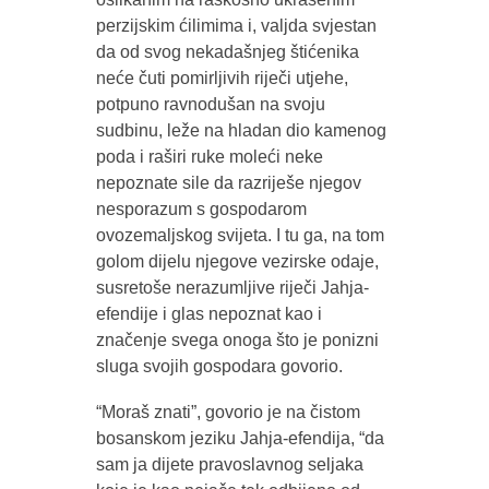
perzijskim ćilimima i, valjda svjestan
da od svog nekadašnjeg štićenika
neće čuti pomirljivih riječi utjehe,
potpuno ravnodušan na svoju
sudbinu, leže na hladan dio kamenog
poda i raširi ruke moleći neke
nepoznate sile da razriješe njegov
nesporazum s gospodarom
ovozemaljskog svijeta. I tu ga, na tom
golom dijelu njegove vezirske odaje,
susretoše nerazumljive riječi Jahja-
efendije i glas nepoznat kao i
značenje svega onoga što je ponizni
sluga svojih gospodara govorio.
“Moraš znati”, govorio je na čistom
bosanskom jeziku Jahja-efendija, “da
sam ja dijete pravoslavnog seljaka