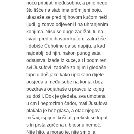
noću pripijati međusobno, a prije nego
što lišće na stablima prȍmijeni boju,
ukazaše se pred njihovom kućom neki
ljudi, gizdavo odjeveni i na uhranjenim
konjima. Nisu se dugo zadržali tu na
livadi pred njihovom kućom, zatražiše
i dobiše Ćehotine da se napiju, a kad
najdeblji od njih, nakon punog sata
odsustva, izađe iz kuće, sit i podmiren,
svi Jusufovi izađoše za njim i gledaše
tupo u došljake kako uplakano dijete
posjedaju među sebe na konja i bez
pozdrava odjahaše u pravcu iz kojeg
su došli. Dok je gledala, sva umotana
u crn i neproziran čador, mati Jusufova
plakala je bez glasa, a otac njegov,
mršav, ispijen, koščat, prekrsti se triput
s tri prsta zgrčena u bijesnu nemoć.
Nije htio, a morao je, nije smio, a