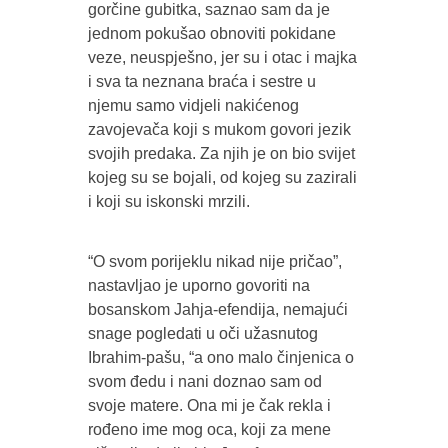
gorčine gubitka, saznao sam da je
jednom pokušao obnoviti pokidane
veze, neuspješno, jer su i otac i majka
i sva ta neznana braća i sestre u
njemu samo vidjeli nakićenog
zavojevača koji s mukom govori jezik
svojih predaka. Za njih je on bio svijet
kojeg su se bojali, od kojeg su zazirali
i koji su iskonski mrzili.
“O svom porijeklu nikad nije pričao”,
nastavljao je uporno govoriti na
bosanskom Jahja-efendija, nemajući
snage pogledati u oči užasnutog
Ibrahim-pašu, “a ono malo činjenica o
svom đedu i nani doznao sam od
svoje matere. Ona mi je čak rekla i
rođeno ime mog oca, koji za mene