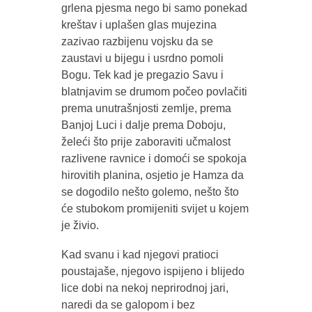
grlena pjesma nego bi samo ponekad
kreštav i uplašen glas mujezina
zazivao razbijenu vojsku da se
zaustavi u bijegu i usrdno pomoli
Bogu. Tek kad je pregazio Savu i
blatnjavim se drumom počeo povlačiti
prema unutrašnjosti zemlje, prema
Banjoj Luci i dalje prema Doboju,
želeći što prije zaboraviti učmalost
razlivene ravnice i domoći se spokoja
hirovitih planina, osjetio je Hamza da
se dogodilo nešto golemo, nešto što
će stubokom promijeniti svijet u kojem
je živio.
Kad svanu i kad njegovi pratioci
poustajaše, njegovo ispijeno i blijedo
lice dobi na nekoj neprirodnoj jari,
naredi da se galopom i bez