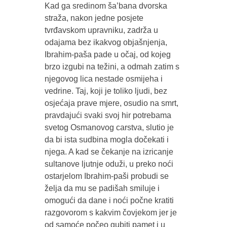
Kad ga sredinom ša’bana dvorska
straža, nakon jedne posjete
tvrđavskom upravniku, zadrža u
odajama bez ikakvog objašnjenja,
Ibrahim-paša pade u očaj, od kojeg
brzo izgubi na težini, a odmah zatim s
njegovog lica nestade osmijeha i
vedrine. Taj, koji je toliko ljudi, bez
osjećaja prave mjere, osudio na smrt,
pravdajući svaki svoj hir potrebama
svetog Osmanovog carstva, slutio je
da bi ista sudbina mogla dočekati i
njega. A kad se čekanje na izricanje
sultanove ljutnje oduži, u preko noći
ostarjelom Ibrahim-paši probudi se
želja da mu se padišah smiluje i
omogući da dane i noći počne kratiti
razgovorom s kakvim čovjekom jer je
od samoće počeo gubiti pamet i u