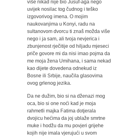
više nikad nije bio Jusuf-aga nego
uvijek nosilac tog čudnog i teško
izgovorivog imena. O mojim
naukovanjima u Konyi, radu na
sultanovom dvorcu ti znaš možda više
nego i ja sam, ali tvoja nevjerica i
zbunjenost rječitije od hiljadu mjeseci
priče govore mi da nisi imao pojma da
me moja žena Umihana, i sama nekad
kao dijete dovedena odnekud iz
Bosne ili Srbije, naučila glasovima
ovog grlenog jezika.
Da ne dužim, bio si na dženazi mog
oca, bio si one noći kad je moja
rahmetli majka Fatima dotjerala
dvojicu hećima da joj ublaže smrtne
muke i hodžu da mu povjeri grijehe
kojih nije imala vjerujući u svom