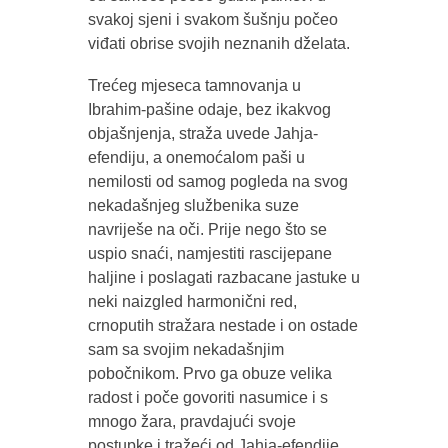
svakoj sjeni i svakom šušnju počeo
viđati obrise svojih neznanih dželata.
Trećeg mjeseca tamnovanja u
Ibrahim-pašine odaje, bez ikakvog
objašnjenja, straža uvede Jahja-
efendiju, a onemoćalom paši u
nemilosti od samog pogleda na svog
nekadašnjeg službenika suze
navriješe na oči. Prije nego što se
uspio snaći, namjestiti rascijepane
haljine i poslagati razbacane jastuke u
neki naizgled harmonični red,
crnoputih stražara nestade i on ostade
sam sa svojim nekadašnjim
pobočnikom. Prvo ga obuze velika
radost i poče govoriti nasumice i s
mnogo žara, pravdajući svoje
postupke i tražeći od Jahja-efendije