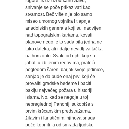
logore tik uz uzburkanu Savu,
snivanje se poče prikazivati kao
stvarnost. Beč više nije bio samo
misao umornog vojnika i tlapnja
anadolskih generala koji su, nadvijeni
nad topografskim kartama, kovali
planove nego je to sada bila jedna ne
tako daleka, ali i dalje nevidljiva tačka
na horizontu. Svaki od njih, koji su
jahali u zbijenim redovima, prateći
pogledom šareni barjak svoje jedinice,
sanjao je da bude onaj prvi koji će
provaliti gradske bedeme i baciti
baklju najvećeg požara u historiji
islama. No, kad se negdje u toj
nepreglednoj Panoniji sukobiše s
prvim kršćanskim predstražama,
žilavim i fanatičnim, njihova snaga
poče kopniti, a od smrada ljudske