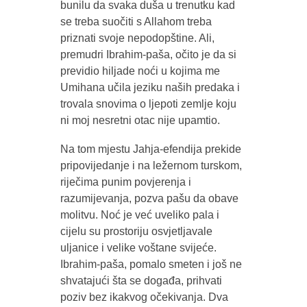
bunilu da svaka duša u trenutku kad
se treba suočiti s Allahom treba
priznati svoje nepodopštine. Ali,
premudri Ibrahim-paša, očito je da si
previdio hiljade noći u kojima me
Umihana učila jeziku naših predaka i
trovala snovima o ljepoti zemlje koju
ni moj nesretni otac nije upamtio.
Na tom mjestu Jahja-efendija prekide
pripovijedanje i na ležernom turskom,
riječima punim povjerenja i
razumijevanja, pozva pašu da obave
molitvu. Noć je već uveliko pala i
cijelu su prostoriju osvjetljavale
uljanice i velike voštane svijeće.
Ibrahim-paša, pomalo smeten i još ne
shvatajući šta se događa, prihvati
poziv bez ikakvog očekivanja. Dva