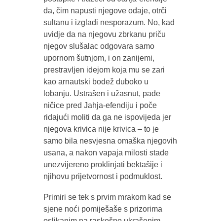
da, čim napusti njegove odaje, otrči
sultanu i izgladi nesporazum. No, kad
uvidje da na njegovu zbrkanu priču
njegov slušalac odgovara samo
upornom šutnjom, i on zanijemi,
prestravljen idejom koja mu se zari
kao arnautski bodež duboko u
lobanju. Ustrašen i užasnut, pade
ničice pred Jahja-efendiju i poče
ridajući moliti da ga ne ispovijeda jer
njegova krivica nije krivica – to je
samo bila nesvjesna omaška njegovih
usana, a nakon vapaja milosti stade
unezvijereno proklinjati bektašije i
njihovu prijetvornost i podmuklost.
Primiri se tek s prvim mrakom kad se
sjene noći pomiješaše s prizorima
oslikanim na raskošno ukrašenim