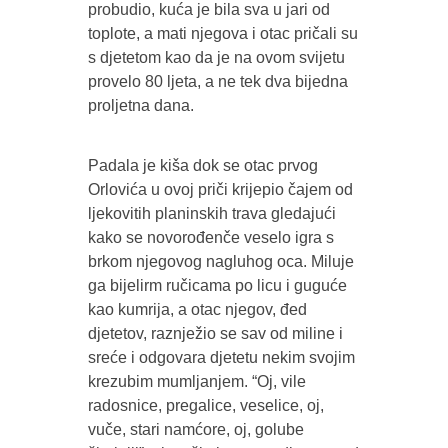
probudio, kuća je bila sva u jari od
toplote, a mati njegova i otac pričali su
s djetetom kao da je na ovom svijetu
provelo 80 ljeta, a ne tek dva bijedna
proljetna dana.
Padala je kiša dok se otac prvog
Orlovića u ovoj priči krijepio čajem od
ljekovitih planinskih trava gledajući
kako se novorođenče veselo igra s
brkom njegovog nagluhog oca. Miluje
ga bijelirm ručicama po licu i guguće
kao kumrija, a otac njegov, đed
djetetov, raznježio se sav od miline i
sreće i odgovara djetetu nekim svojim
krezubim mumljanjem. “Oj, vile
radosnice, pregalice, veselice, oj,
vuče, stari namćore, oj, golube