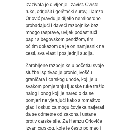
izazivala je divljenje i zavist. Čvrste
ruke, odrješit i gorštački surov, Hamza
Orlović pravdu je dijelio nemilosrdno
probadajući i daveći razbojnike bez
mnogo rasprave, uvijek podastirući
papir s begovskom pendžom, tim
očitim dokazom da je on namjesnik na
cesti, sva vlast i posljednji sudija.
Zarobljene razbojnike u početku svoje
službe ispitivao je pronicljivošću
graničara i carskog uhode, koji je u
svakom pomjeranju ljudske ruke tražio
nalog i onog koji je naredio da se
pomjeri ne vjerujući kako siromaštvo,
glad i oskudica mogu čovjeka natjerati
da se odmetne od zakona i ustane
protiv carske sile. Za Hamzu Orlovića
izvan carskog, koje je često poimao i