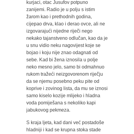
kurjaci, otac Jusufov potpuno
zanijemi. Radio je u polju s istim
žarom kao i prethodnih godina,
cijepao drva, klao i derao ovce, ali ne
izgovarajući nijedne riječi nego
nekako tajanstveno odlučan, kao da je
u snu vidio neku nagovijest koje se
bojao i koju nije znao odagnati od
sebe. Kad bi žena iznosila u polje
neko mesno jelo, samo bi odmahnuo
rukom tražeći neizgovorenom riječju
da se njemu posebno peku pite od
koprive i zovinog lista, da mu se iznosi
samo kiselo kozije mlijeko i hladna
voda pomiješana s nekoliko kapi
jabukovog pekmeza.
S kraja ljeta, kad dani već postadoše
hladniji i kad se krupna stoka stade