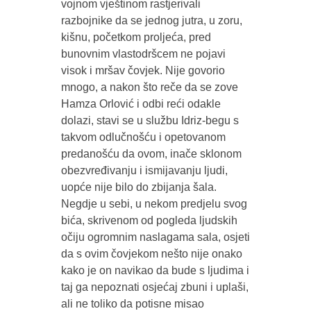
vojnom vještinom rastjerivali
razbojnike da se jednog jutra, u zoru,
kišnu, početkom proljeća, pred
bunovnim vlastodršcem ne pojavi
visok i mršav čovjek. Nije govorio
mnogo, a nakon što reče da se zove
Hamza Orlović i odbi reći odakle
dolazi, stavi se u službu Idriz-begu s
takvom odlučnošću i opetovanom
predanošću da ovom, inače sklonom
obezvređivanju i ismijavanju ljudi,
uopće nije bilo do zbijanja šala.
Negdje u sebi, u nekom predjelu svog
bića, skrivenom od pogleda ljudskih
očiju ogromnim naslagama sala, osjeti
da s ovim čovjekom nešto nije onako
kako je on navikao da bude s ljudima i
taj ga nepoznati osjećaj zbuni i uplaši,
ali ne toliko da potisne misao