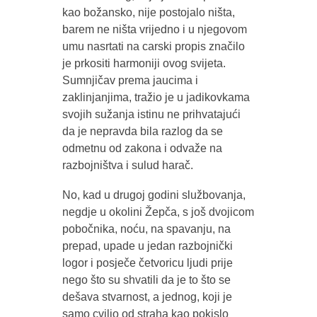
kao božansko, nije postojalo ništa,
barem ne ništa vrijedno i u njegovom
umu nasrtati na carski propis značilo
je prkositi harmoniji ovog svijeta.
Sumnjičav prema jaucima i
zaklinjanjima, tražio je u jadikovkama
svojih sužanja istinu ne prihvatajući
da je nepravda bila razlog da se
odmetnu od zakona i odvaže na
razbojništva i sulud harač.
No, kad u drugoj godini službovanja,
negdje u okolini Žepča, s još dvojicom
pobočnika, noću, na spavanju, na
prepad, upade u jedan razbojnički
logor i posječe četvoricu ljudi prije
nego što su shvatili da je to što se
dešava stvarnost, a jednog, koji je
samo cvilio od straha kao pokislo