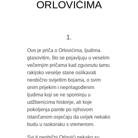
ORLOVIĆIMA
1.
Ovo je priča o Orlovićima, ljudima
glasovitim, što se pojavljuju u veselim
večernjim pričama kad zgusnutu tamu
rakijsko veselje stane oslikavati
neobično svijetlim bojama, o svim
onim prijekim i neprilagođenim
ljudima koji se ne spominju u
udžbenicima historije, ali koje
pokoljenja pamte po njihovom
istančanom osjećaju da uvijek nekako
budu u raskoraku s vremenom.
Svi ti neobični Orlovići nekako su