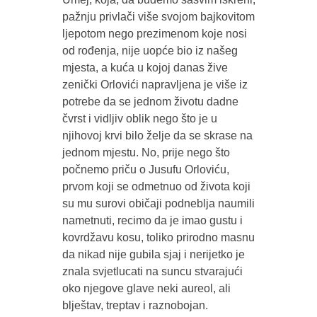
pažnju privlači više svojom bajkovitom
ljepotom nego prezimenom koje nosi
od rođenja, nije uopće bio iz našeg
mjesta, a kuća u kojoj danas žive
zenički Orlovići napravljena je više iz
potrebe da se jednom životu dadne
čvrst i vidljiv oblik nego što je u
njihovoj krvi bilo želje da se skrase na
jednom mjestu. No, prije nego što
počnemo priču o Jusufu Orloviću,
prvom koji se odmetnuo od života koji
su mu surovi običaji podneblja naumili
nametnuti, recimo da je imao gustu i
kovrdžavu kosu, toliko prirodno masnu
da nikad nije gubila sjaj i nerijetko je
znala svjetlucati na suncu stvarajući
oko njegove glave neki aureol, ali
blještav, treptav i raznobojan.