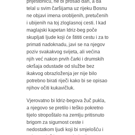
prijestonicu, ne bi prošao dan, a da
telal u svim čaršijama uz rijeku Bosnu
ne objavi imena orobljenih, pretučenih
i ubijenih na toj zloglasnoj cesti. I kad
maglajski kapetan Idriz-beg poče
skupljati ljude koji će štititi cestu i za to
primati nadoknadu, javi se na njegov
poziv svakakvog svijeta, ali većina
njih već nakon prvih čarki i drumskih
okršaja odustade od službe bez
ikakvog obrazloženja jer nije bilo
potrebno birati riječi kako bi se opisao
njihov očiti kukavičluk.
Vjerovatno bi Idriz-begova žuč pukla,
a njegovo se pretilo i teško pokretno
tijelo stropoštalo na zemlju pritisnuto
brigom za sigurnost ceste i
nedostatkom ljudi koji bi smjelošću i