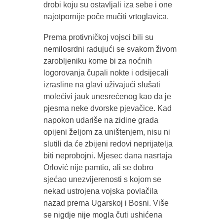
drobi koju su ostavljali iza sebe i one
najotpornije poče mučiti vrtoglavica.
Prema protivničkoj vojsci bili su
nemilosrdni radujući se svakom živom
zarobljeniku kome bi za noćnih
logorovanja čupali nokte i odsijecali
izrasline na glavi uživajući slušati
molećivi jauk unesrećenog kao da je
pjesma neke dvorske pjevačice. Kad
napokon udariše na zidine grada
opijeni željom za uništenjem, nisu ni
slutili da će zbijeni redovi neprijatelja
biti neprobojni. Mjesec dana nasrtaja
Orlović nije pamtio, ali se dobro
sjećao unezvijerenosti s kojom se
nekad ustrojena vojska povlačila
nazad prema Ugarskoj i Bosni. Više
se nigdje nije mogla čuti ushićena