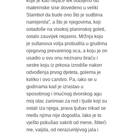
koje je kao nejače tek odbijeno od
materinske sise dovedeno u veliki
Stambol da bude ono što je sudbina
namijenila”, a što je njegovima, koji
ostadoše na visokoj planinskoj goleti,
ostalo zauvijek nejasno. Mržnja koju
je sultanova volja probudila u grudima
njegovog prevarenog oca, a koju je on
usadio u svu onu neznanu braću i
sestre koju iz prkosa izrodiše nakon
odvođenja prvog djeteta, golema je
koliko i ovo carstvo. Pa, iako se u
godinama kad je izrastao u
sposobnog i imućnog dvorskog agu
moj otac zanimao za rod i ljude koji su
ostali iza njega, prava ljubav nikad se
među njima nije dogodila. Iako je to
vješto pokušao sakriti od mene, štiteći
me, valjda, od nerazumljivog jala i