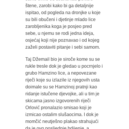
štene, zarobi kako bi ga detaljnije
ispitao, od pogleda na dronjke u koje
su bili obučeni i djetinje mlado lice
zarobljenika koga je posjeo pred
sebe, u njemu se rodi jedna ideja,
osjećaj koji nije poznavao i od kojeg
zaželi postaviti pitanje i sebi samom.
Taj Džemail bio je siroče kome su se
rukle tresle dok je gledao u pocrnjelo i
grubo Hamzino lice, a nepovezane
riječi koje su izlazile iz njegovih usta
doimale su se Hamzinoj pratnji kao
ridanje istučene djevojke, ali u tim je
skicama jasno izgovorenih riječi
Orlović pronalazio smisao koji je
izmicao ostalim slušaocima. I dok je
momčić neutješno plakao strahujući
da je ovo posljednje bdijenje, a