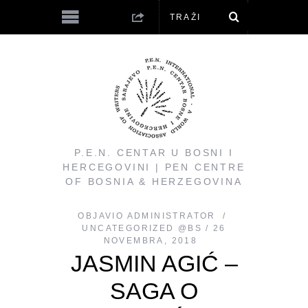
P.E.N. CENTAR U BOSNI I
HERCEGOVINI | PEN CENTRE
OF BOSNIA & HERZEGOVINA
OBJAVIO
ADMINISTRATOR
UNCATEGORIZED @BS
26
NOVEMBRA, 2018
JASMIN AGIĆ –
SAGA O