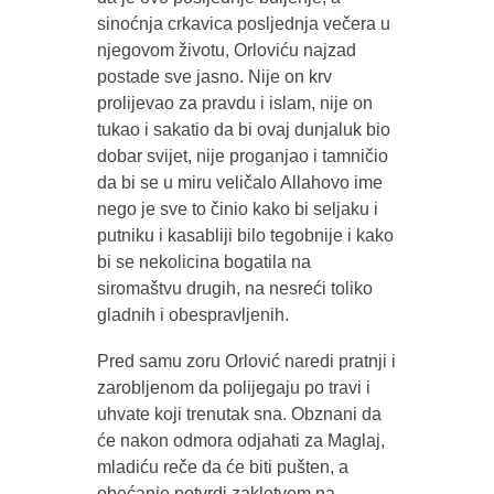
sinoćnja crkavica posljednja večera u
njegovom životu, Orloviću najzad
postade sve jasno. Nije on krv
prolijevao za pravdu i islam, nije on
tukao i sakatio da bi ovaj dunjaluk bio
dobar svijet, nije proganjao i tamničio
da bi se u miru veličalo Allahovo ime
nego je sve to činio kako bi seljaku i
putniku i kasabliji bilo tegobnije i kako
bi se nekolicina bogatila na
siromaštvu drugih, na nesreći toliko
gladnih i obespravljenih.
Pred samu zoru Orlović naredi pratnji i
zarobljenom da polijegaju po travi i
uhvate koji trenutak sna. Obznani da
će nakon odmora odjahati za Maglaj,
mladiću reče da će biti pušten, a
obećanje potvrdi zakletvom na