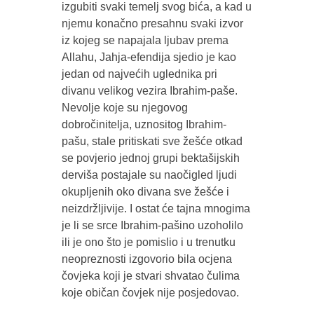
izgubiti svaki temelj svog bića, a kad u
njemu konačno presahnu svaki izvor
iz kojeg se napajala ljubav prema
Allahu, Jahja-efendija sjedio je kao
jedan od najvećih uglednika pri
divanu velikog vezira Ibrahim-paše.
Nevolje koje su njegovog
dobročinitelja, uznositog Ibrahim-
pašu, stale pritiskati sve žešće otkad
se povjerio jednoj grupi bektašijskih
derviša postajale su naočigled ljudi
okupljenih oko divana sve žešće i
neizdržljivije. I ostat će tajna mnogima
je li se srce Ibrahim-pašino uzoholilo
ili je ono što je pomislio i u trenutku
neopreznosti izgovorio bila ocjena
čovjeka koji je stvari shvatao čulima
koje običan čovjek nije posjedovao.