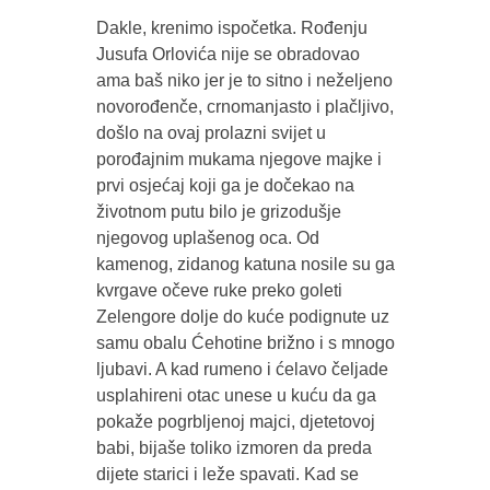
Dakle, krenimo ispočetka. Rođenju
Jusufa Orlovića nije se obradovao
ama baš niko jer je to sitno i neželjeno
novorođenče, crnomanjasto i plačljivo,
došlo na ovaj prolazni svijet u
porođajnim mukama njegove majke i
prvi osjećaj koji ga je dočekao na
životnom putu bilo je grizodušje
njegovog uplašenog oca. Od
kamenog, zidanog katuna nosile su ga
kvrgave očeve ruke preko goleti
Zelengore dolje do kuće podignute uz
samu obalu Ćehotine brižno i s mnogo
ljubavi. A kad rumeno i ćelavo čeljade
usplahireni otac unese u kuću da ga
pokaže pogrbljenoj majci, djetetovoj
babi, bijaše toliko izmoren da preda
dijete starici i leže spavati. Kad se