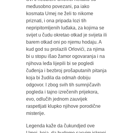
međusobno povezani, pa iako
kosmata Umej ne želi to nikome
priznati, i ona pripada lozi tih
nepripitomljenih luđaka, za kojima se
svijet u čudu okretao otkad je svijeta ili
barem otkad oni po njemu hodaju. A
kud god su prolazili Orlovići, za njima
bi u stopu išao žamor ogovaranja i na
njihova leđa lijepili bi se pogledi
čuđenja i bezbroj prošaputanih pitanja
koja bi žudila da odmah dobiju
odgovor. I zbog svih tih sumnjičavih
pogleda i tajno izrečenih prijekora,
evo, odlučih jednom zauvijek
raspetljati klupko njihove porodične
misterije.
Legenda kaže da čukundjed ove
Umej, koja, da budemo sasvim iskreni,