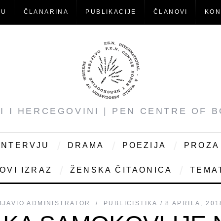
-U
ČLANARINA
PUBLIKACIJE
ČLANOVI
KON
NI I HERCEGOVINI | PEN CENTRE OF 
INTERVJU
DRAMA
POEZIJA
PROZA
OVI IZRAZ
ŽENSKA ČITAONICA
TEMAT
BJAVIO
ADMINISTRATOR
PUBLICISTIKA
8 APRILA, 201