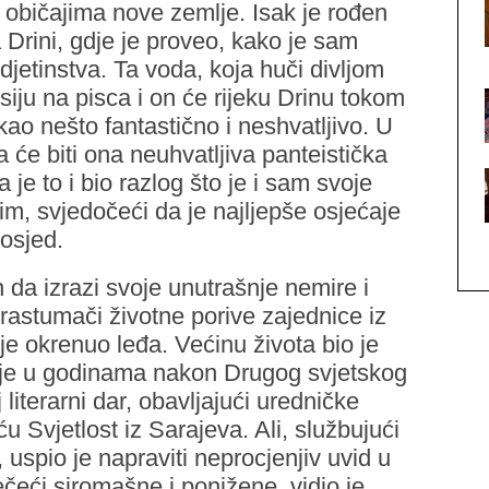
s običajima nove zemlje. Isak je rođen
Drini, gdje je proveo, kako je sam
djetinstva. Ta voda, koja huči divljom
siju na pisca i on će rijeku Drinu tokom
i kao nešto fantastično i neshvatljivo. U
će biti ona neuhvatljiva panteistička
a je to i bio razlog što je i sam svoje
m, svjedočeći da je najljepše osjećaje
posjed.
 da izrazi svoje unutrašnje nemire i
 rastumači životne porive zajednice iz
ije okrenuo leđa. Većinu života bio je
tek je u godinama nakon Drugog svjetskog
j literarni dar, obavljajući uredničke
 Svjetlost iz Sarajeva. Ali, službujući
uspio je napraviti neprocjenjiv uvid u
ečeći siromašne i ponižene, vidio je