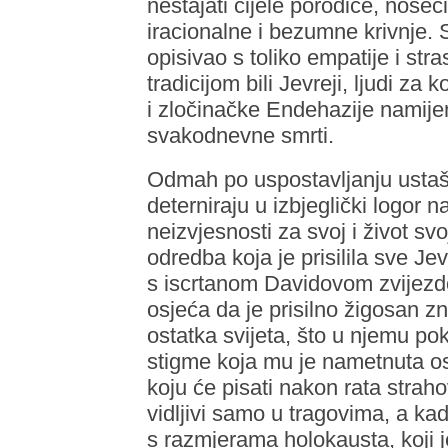
nestajati cijele porodice, nose
iracionalne i bezumne krivnje. S
opisivao s toliko empatije i stras
tradicijom bili Jevreji, ljudi za
i zločinačke Endehazije namijen
svakodnevne smrti.
Odmah po uspostavljanju ustašk
deterniraju u izbjeglički logor
neizvjesnosti za svoj i život s
odredba koja je prisilila sve J
s iscrtanom Davidovom zvijezdom
osjeća da je prisilno žigosan z
ostatka svijeta, što u njemu po
stigme koja mu je nametnuta os
koju će pisati nakon rata strahov
vidljivi samo u tragovima, a k
s razmjerama holokausta, koji j