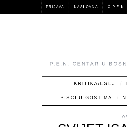
PRIJAVA
NASLOVNA
O P.E.N.
P.E.N. CENTAR U BOS
KRITIKA/ESEJ
PISCI U GOSTIMA
N
O