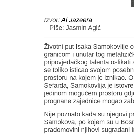
Izvor:
Al Jazeera
Piše: Jasmin Agić
Životni put Isaka Samokovlije o
granicom i unutar tog metafizič
pripovjedačkog talenta oslikati s
se toliko isticao svojom posebno
prostoru na kojem je iznikao. O
Sefarda, Samokovlija je istovre
jedinom mogućem prostoru gdje 
prognane zajednice mogao zablis
Nije poznato kada su njegovi pr
Samokova, po kojem su u Bosni 
pradomovini njihovi sugrađani 