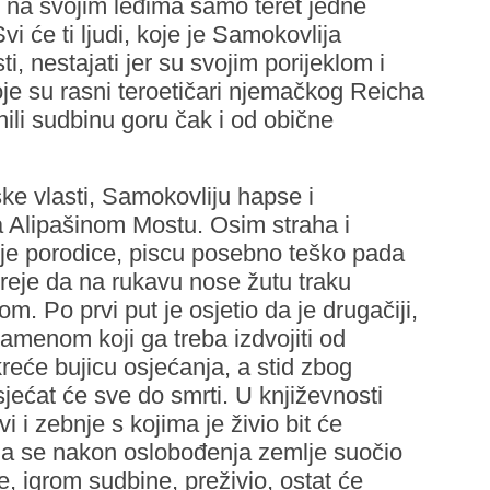
ći na svojim leđima samo teret jedne
vi će ti ljudi, koje je Samokovlija
ti, nestajati jer su svojim porijeklom i
 koje su rasni teroetičari njemačkog Reicha
ili sudbinu goru čak i od obične
e vlasti, Samokovliju hapse i
 na Alipašinom Mostu. Osim straha i
voje porodice, piscu posebno teško pada
evreje da na rukavu nose žutu traku
. Po prvi put je osjetio da je drugačiji,
namenom koji ga treba izdvojiti od
kreće bujicu osjećanja, a stid zbog
jećat će sve do smrti. U književnosti
i i zebnje s kojima je živio bit će
ada se nakon oslobođenja zemlje suočio
e, igrom sudbine, preživio, ostat će