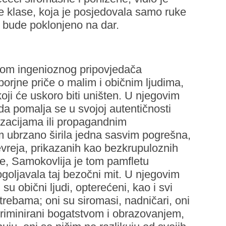
e klase, koja je posjedovala samo ruke
k bude poklonjeno na dar.
rvom ingenioznog pripovjedača
borjne priče o malim i običnim ljudima,
 koji će uskoro biti uništen. U njegovim
a pomalja se u svojoj autentičnosti
izacijama ili propagandnim
m ubrzano širila jedna sasvim pogrešna,
evreja, prikazanih kao bezkrupuloznih
cije, Samokovlija je tom pamfletu
ogoljavala taj bezočni mit. U njegovim
u obični ljudi, opterećeni, kao i svi
rebama; oni su siromasi, nadničari, oni
kriminirani bogatstvom i obrazovanjem,