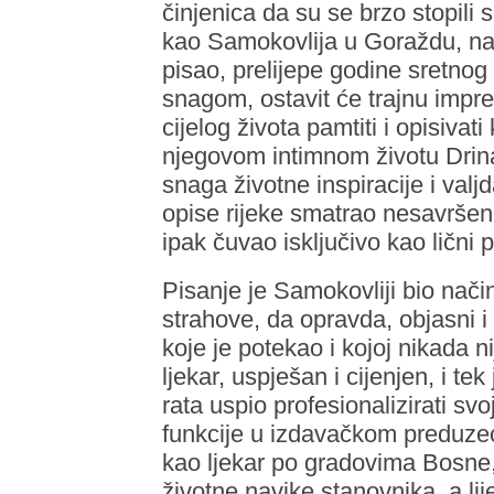
činjenica da su se brzo stopili 
kao Samokovlija u Goraždu, na 
pisao, prelijepe godine sretnog 
snagom, ostavit će trajnu impre
cijelog života pamtiti i opisivat
njegovom intimnom životu Drina 
snaga životne inspiracije i valjd
opise rijeke smatrao nesavršeni
ipak čuvao isključivo kao lični 
Pisanje je Samokovliji bio način
strahove, da opravda, objasni i
koje je potekao i kojoj nikada n
ljekar, uspješan i cijenjen, i 
rata uspio profesionalizirati svo
funkcije u izdavačkom preduzeću
kao ljekar po gradovima Bosne, 
životne navike stanovnika, a lij