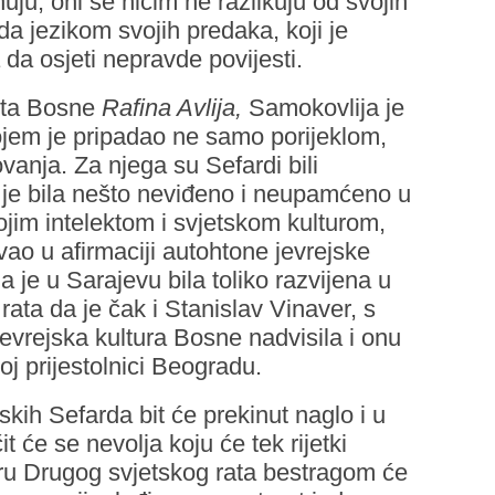
huju, oni se ničim ne razlikuju od svojih
a jezikom svojih predaka, koji je
a da osjeti nepravde povijesti.
vota Bosne
Rafina Avlija,
Samokovlija je
kojem je pripadao ne samo porijeklom,
vanja. Za njega su Sefardi bili
 je bila nešto neviđeno i neupamćeno u
vojim intelektom i svjetskom kulturom,
ao u afirmaciji autohtone jevrejske
ja je u Sarajevu bila toliko razvijena u
ata da je čak i Stanislav Vinaver, s
jevrejska kultura Bosne nadvisila i onu
oj prijestolnici Beogradu.
nskih Sefarda bit će prekinut naglo i u
it će se nevolja koju će tek rijetki
ru Drugog svjetskog rata bestragom će