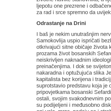
ljepotu one prezrene i odbačen
za rad i srce spremno da uvije
Odrastanje na Drini
I baš je nekim unutrašnjim ne
Samokovlija uspio ispričati bez
otkrivajući sitne običaje života
prozama život bosanskih Sefard
neiskrivljen naknadnim ideolog
preinačenjima. I dok se svijeto
nakaradna i optužujuća slika J
kapitalista bez korijena i tradi
suprotstavio predstavu koja je 
pripovjetkama bosanski Sefardi s
ostali, svojim svakodnevnim pot
su podijeljeni i međusobno dis