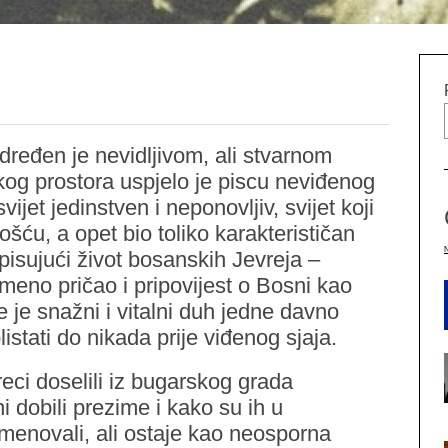
dređen je nevidljivom, ali stvarnom
kog prostora uspjelo je piscu neviđenog
vijet jedinstven i neponovljiv, svijet koji
šću, a opet bio toliko karakterističan
pisujući život bosanskih Jevreja –
meno pričao i pripovijest o Bosni kao
je snažni i vitalni duh jedne davno
tati do nikada prije viđenog sjaja.
eci doselili iz bugarskog grada
dobili prezime i kako su ih u
imenovali, ali ostaje kao neosporna