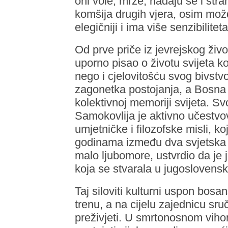
oni vole, mrze, nadaju se i stra
komšija drugih vjera, osim možd
elegičniji i ima više senzibilitet
Od prve priče iz jevrejskog ži
uporno pisao o životu svijeta 
nego i cjelovitošću svog bivstvo
zagonetka postojanja, a Bosna
kolektivnoj memoriji svijeta. S
Samokovlija je aktivno učestvov
umjetničke i filozofske misli, ko
godinama između dva svjetska r
malo ljubomore, ustvrdio da je 
koja se stvarala u jugoslovensk
Taj siloviti kulturni uspon bosa
trenu, a na cijelu zajednicu sruč
preživjeti. U smrtonosnom viho