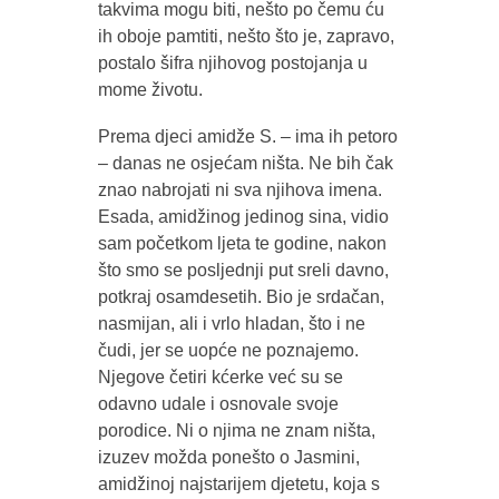
takvima mogu biti, nešto po čemu ću
ih oboje pamtiti, nešto što je, zapravo,
postalo šifra njihovog postojanja u
mome životu.
Prema djeci amidže S. – ima ih petoro
– danas ne osjećam ništa. Ne bih čak
znao nabrojati ni sva njihova imena.
Esada, amidžinog jedinog sina, vidio
sam početkom ljeta te godine, nakon
što smo se posljednji put sreli davno,
potkraj osamdesetih. Bio je srdačan,
nasmijan, ali i vrlo hladan, što i ne
čudi, jer se uopće ne poznajemo.
Njegove četiri kćerke već su se
odavno udale i osnovale svoje
porodice. Ni o njima ne znam ništa,
izuzev možda ponešto o Jasmini,
amidžinoj najstarijem djetetu, koja s