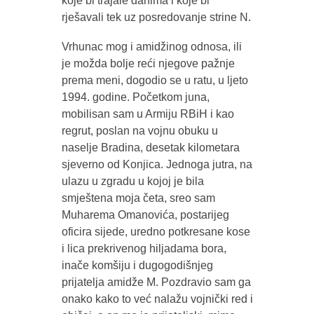
koje bi trajale danima i koje bi
rješavali tek uz posredovanje strine N.
Vrhunac mog i amidžinog odnosa, ili
je možda bolje reći njegove pažnje
prema meni, dogodio se u ratu, u ljeto
1994. godine. Početkom juna,
mobilisan sam u Armiju RBiH i kao
regrut, poslan na vojnu obuku u
naselje Bradina, desetak kilometara
sjeverno od Konjica. Jednoga jutra, na
ulazu u zgradu u kojoj je bila
smještena moja četa, sreo sam
Muharema Omanovića, postarijeg
oficira sijede, uredno potkresane kose
i lica prekrivenog hiljadama bora,
inače komšiju i dugogodišnjeg
prijatelja amidže M. Pozdravio sam ga
onako kako to već nalažu vojnički red i