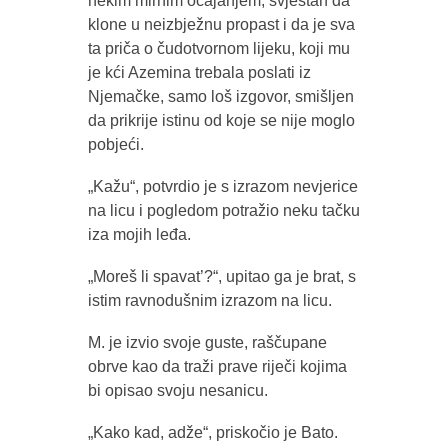
nekim mirnim očajanjem, svjestan da
klone u neizbježnu propast i da je sva
ta priča o čudotvornom lijeku, koji mu
je kći Azemina trebala poslati iz
Njemačke, samo loš izgovor, smišljen
da prikrije istinu od koje se nije moglo
pobjeći.
„Kažu“, potvrdio je s izrazom nevjerice
na licu i pogledom potražio neku tačku
iza mojih leđa.
„Moreš li spavat’?“, upitao ga je brat, s
istim ravnodušnim izrazom na licu.
M. je izvio svoje guste, raščupane
obrve kao da traži prave riječi kojima
bi opisao svoju nesanicu.
„Kako kad, adže“, priskočio je Bato.