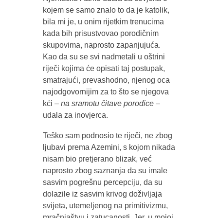
kojem se samo znalo to da je katolik,
bila mi je, u onim rijetkim trenucima
kada bih prisustvovao porodičnim
skupovima, naprosto zapanjujuća.
Kao da su se svi nadmetali u oštrini
riječi kojima će opisati taj postupak,
smatrajući, prevashodno, njenog oca
najodgovornijim za to što se njegova
kći –
na sramotu čitave porodice
–
udala za inovjerca.
Teško sam podnosio te riječi, ne zbog
ljubavi prema Azemini, s kojom nikada
nisam bio pretjerano blizak, već
naprosto zbog saznanja da su imale
sasvim pogrešnu percepciju, da su
dolazile iz sasvim krivog doživljaja
svijeta, utemeljenog na primitivizmu,
mračnjaštvu i zatucanosti. Jer, u mojoj