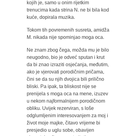
kojih je, samo u onim rijetkim
trenucima kada strina N. ne bi bila kod
kuće, dopirala muzika.
Tokom tih povremenih susreta, amidža
M. nikada nije spominjao moga oca.
Ne znam zbog čega, možda mu je bilo
neugodno, bio je odveć sputan i krut
da bi znao izraziti osjećanja, međutim,
ako je vjerovati porodičnim pričama,
čini se da su njih dvojica bili prilično
bliski. Pa ipak, ta bliskost nije se
prenijela s moga oca na mene, izuzev
u nekom najformalnijem porodičnom
obliku. Uvijek rezerviran, s loše
odglumljenim interesovanjem za moj i
život moje majke, čitavo vrijeme bi
presjedio u uglu sobe, obavijen