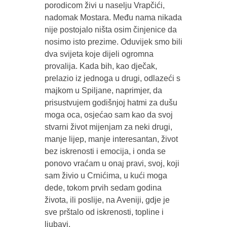
porodicom živi u naselju Vrapčići,
nadomak Mostara. Među nama nikada
nije postojalo ništa osim činjenice da
nosimo isto prezime. Oduvijek smo bili
dva svijeta koje dijeli ogromna
provalija. Kada bih, kao dječak,
prelazio iz jednoga u drugi, odlazeći s
majkom u Spiljane, naprimjer, da
prisustvujem godišnjoj hatmi za dušu
moga oca, osjećao sam kao da svoj
stvarni život mijenjam za neki drugi,
manje lijep, manje interesantan, život
bez iskrenosti i emocija, i onda se
ponovo vraćam u onaj pravi, svoj, koji
sam živio u Crnićima, u kući moga
dede, tokom prvih sedam godina
života, ili poslije, na Aveniji, gdje je
sve prštalo od iskrenosti, topline i
ljubavi.