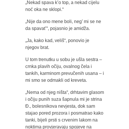
„Nekad spava k’o top, a nekad cijelu
noć oka ne sklopi.“
„Nije da ono mene boli, neg’ mi se ne
da spavat’“, pojasnio je amidža.
„Ja, kako kad, veliš“, ponovio je
njegov brat.
U tom trenutku u sobu je ušla sestra –
crnka plavih očiju, ovalnog čela i
tankih, karminom prevučenih usana – i
mi smo se odmakli od kreveta.
„Nema od njeg ništa“, drhtavim glasom
i očiju punih suza šapnula mi je strina
Đ., bolesnikova nevjesta, dok sam
stajao pored prozora i posmatrao kako
tanki, bijeli prsti s crvenim lakom na
noktima provjeravaju spojeve na