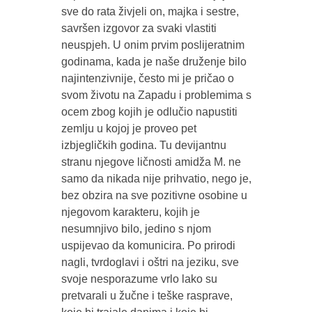
sve do rata živjeli on, majka i sestre,
savršen izgovor za svaki vlastiti
neuspjeh. U onim prvim poslijeratnim
godinama, kada je naše druženje bilo
najintenzivnije, često mi je pričao o
svom životu na Zapadu i problemima s
ocem zbog kojih je odlučio napustiti
zemlju u kojoj je proveo pet
izbjegličkih godina. Tu devijantnu
stranu njegove ličnosti amidža M. ne
samo da nikada nije prihvatio, nego je,
bez obzira na sve pozitivne osobine u
njegovom karakteru, kojih je
nesumnjivo bilo, jedino s njom
uspijevao da komunicira. Po prirodi
nagli, tvrdoglavi i oštri na jeziku, sve
svoje nesporazume vrlo lako su
pretvarali u žučne i teške rasprave,