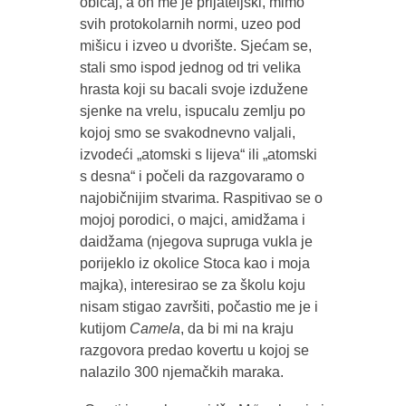
običaj, a on me je prijateljski, mimo
svih protokolarnih normi, uzeo pod
mišicu i izveo u dvorište. Sjećam se,
stali smo ispod jednog od tri velika
hrasta koji su bacali svoje izdužene
sjenke na vrelu, ispucalu zemlju po
kojoj smo se svakodnevno valjali,
izvodeći „atomski s lijeva“ ili „atomski
s desna“ i počeli da razgovaramo o
najobičnijim stvarima. Raspitivao se o
mojoj porodici, o majci, amidžama i
daidžama (njegova supruga vukla je
porijeklo iz okolice Stoca kao i moja
majka), interesirao se za školu koju
nisam stigao završiti, počastio me je i
kutijom
Camela
, da bi mi na kraju
razgovora predao kovertu u kojoj se
nalazilo 300 njemačkih maraka.