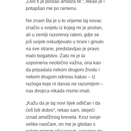
„Ovo ti je poslao amidža M.“, rekao je i
potapšao me po ramenu.
Ne znam šta je u to vrijeme taj novac
značio u svijetu iz kojeg mi je poslan,
ali u zemlji razorenoj ratom, gdje se
još uvijek oskudjevalo u hrani i ginulo
na sve strane, predstavljao je pravo
malo bogatstvo. Zato mi je ta
uspomena neobično važna, ona kao
da pripadala nekom drugom životu i
nekom drugom odnosu kakav – iz
razloga koje ni danas ne razumijem –
nas dvojica nikada nismo imali.
„Kažu da je taj novi lijek odličan i da
ćeš biti dobro“, rekao sam, stojeći
iznad amidžinog kreveta. Kroz svoje
velike naočare, on me je gledao s