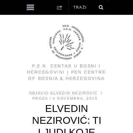
P.E.N. CENTAR U BOSNI I
HERCEGOVINI | PEN CENTRE
OF BOSNIA & HERZEGOVINA
OBJAVIO
ELVEDIN NEZIROVIĆ
PROZA
4 NOVEMBRA, 2015
ELVEDIN
NEZIROVIĆ: TI
LJUDI KOJE