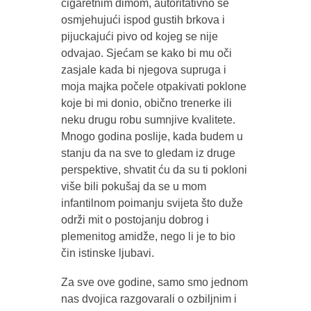
cigaretnim dimom, autoritativno se
osmjehujući ispod gustih brkova i
pijuckajući pivo od kojeg se nije
odvajao. Sjećam se kako bi mu oči
zasjale kada bi njegova supruga i
moja majka počele otpakivati poklone
koje bi mi donio, obično trenerke ili
neku drugu robu sumnjive kvalitete.
Mnogo godina poslije, kada budem u
stanju da na sve to gledam iz druge
perspektive, shvatit ću da su ti pokloni
više bili pokušaj da se u mom
infantilnom poimanju svijeta što duže
održi mit o postojanju dobrog i
plemenitog amidže, nego li je to bio
čin istinske ljubavi.
Za sve ove godine, samo smo jednom
nas dvojica razgovarali o ozbiljnim i