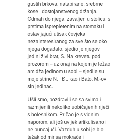
gustih brkova, natapirane, srebrne
kose i dostojanstvenog držanja.
Odmah do njega, zavaljen u stolicu, s
prstima isprepletenim na stomaku i
ostavljajući utisak čovjeka
nezainteresiranog za sve što se oko
njega događalo, sjedio je njegov
jedini živi brat, S. Na krevetu pod
prozorom – uz onaj na kojem je ležao
amidža jedinom u sobi – sjedile su
moje strine N. i Đ., kao i Bato, M.-ov
sin jedinac.
Ušli smo, pozdravili se sa svima i
razmijenili nekoliko uobičajenih riječi
s bolesnikom. Pričao je s vidnim
naporom, ali još uvijek artikulisano i
ne buncajući. Vazduh u sobi je bio
težak od mirisa mokraće i