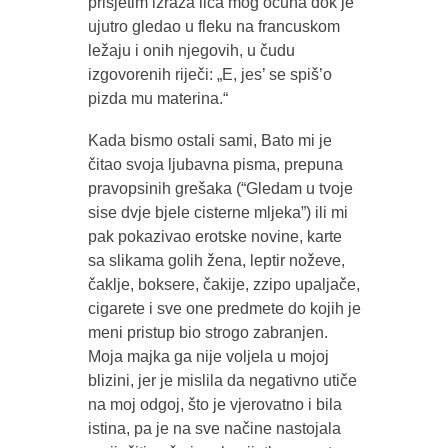
prisjetim izraza lica mog očuha dok je
ujutro gledao u fleku na francuskom
ležaju i onih njegovih, u čudu
izgovorenih riječi: „E, jes’ se spiš’o
pizda mu materina.“
Kada bismo ostali sami, Bato mi je
čitao svoja ljubavna pisma, prepuna
pravopsinih grešaka (“Gledam u tvoje
sise dvje bjele cisterne mljeka”) ili mi
pak pokazivao erotske novine, karte
sa slikama golih žena, leptir noževe,
čaklje, boksere, čakije, zzipo upaljače,
cigarete i sve one predmete do kojih je
meni pristup bio strogo zabranjen.
Moja majka ga nije voljela u mojoj
blizini, jer je mislila da negativno utiče
na moj odgoj, što je vjerovatno i bila
istina, pa je na sve načine nastojala