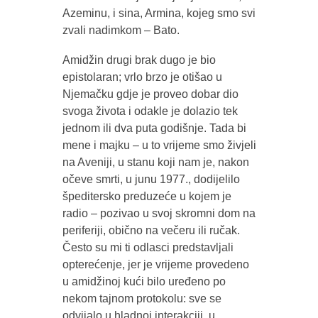
Azeminu, i sina, Armina, kojeg smo svi
zvali nadimkom – Bato.
Amidžin drugi brak dugo je bio
epistolaran; vrlo brzo je otišao u
Njemačku gdje je proveo dobar dio
svoga života i odakle je dolazio tek
jednom ili dva puta godišnje. Tada bi
mene i majku – u to vrijeme smo živjeli
na Aveniji, u stanu koji nam je, nakon
očeve smrti, u junu 1977., dodijelilo
špeditersko preduzeće u kojem je
radio – pozivao u svoj skromni dom na
periferiji, obično na večeru ili ručak.
Često su mi ti odlasci predstavljali
opterećenje, jer je vrijeme provedeno
u amidžinoj kući bilo uređeno po
nekom tajnom protokolu: sve se
odvijalo u hladnoj interakciji, u