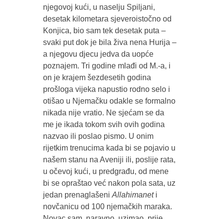
njegovoj kući, u naselju Spiljani,
desetak kilometara sjeveroistočno od
Konjica, bio sam tek desetak puta –
svaki put dok je bila živa nena Hurija –
a njegovu djecu jedva da uopće
poznajem. Tri godine mlađi od M.-a, i
on je krajem šezdesetih godina
prošloga vijeka napustio rodno selo i
otišao u Njemačku odakle se formalno
nikada nije vratio. Ne sjećam se da
me je ikada tokom svih ovih godina
nazvao ili poslao pismo. U onim
rijetkim trenucima kada bi se pojavio u
našem stanu na Aveniji ili, poslije rata,
u očevoj kući, u predgrađu, od mene
bi se opraštao već nakon pola sata, uz
jedan prenaglašeni
Allahimanet
i
novčanicu od 100 njemačkih maraka.
Novac sam, naravno, uzimao, prije