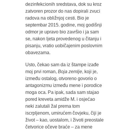
dezinfekcionih sredstava, dok su kroz
zatvoren prozor do nas dopirali zvuci
radova na obližnjoj cesti. Bio je
septembar 2015. godine, moj godišnji
odmor je upravo bio završio i ja sam
se, nakon ljeta provedenog u čitanju i
pisanju, vratio uobičajenim poslovnim
obavezama.
Usto, čekao sam da iz štampe izađe
moj prvi roman,
Boja zemlje
, koji je,
između ostalog, otvoreno govorio o
antagonizmu između mene i porodice
moga oca. Pa ipak, sada sam stajao
pored kreveta amidže M. i osjećao
neki zalutali žal prema tom
iscrpljenom, umirućem čovjeku, čiji je
život – kao, uostalom, i životi preostale
četvorice očeve braće – za mene