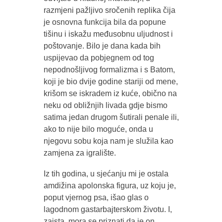
razmjeni pažljivo sročenih replika čija
je osnovna funkcija bila da popune
tišinu i iskažu međusobnu uljudnost i
poštovanje. Bilo je dana kada bih
uspijevao da pobjegnem od tog
nepodnošljivog formalizma i s Batom,
koji je bio dvije godine stariji od mene,
krišom se iskradem iz kuće, obično na
neku od obližnjih livada gdje bismo
satima jedan drugom šutirali penale ili,
ako to nije bilo moguće, onda u
njegovu sobu koja nam je služila kao
zamjena za igralište.
Iz tih godina, u sjećanju mi je ostala
amdižina apolonska figura, uz koju je,
poput vjernog psa, išao glas o
lagodnom gastarbajterskom životu. I,
zaista, mora se priznati da je on