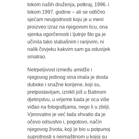
tokom naših druženja, potkraj, 1996. i
tokom 1997. godine – ali se odlično
sjećam neugodnosti koju je u meni
proizveo izraz na njegovom licu, ona
sjenka ogorčenosti i ljutnje što ga je
učinila tako slabašnim i ranjivim, ni
nalik čovjeku kakvim sam ga oduvijek
smatrao.
Netrpeljivost između amidže i
njegovog jedinog sina imala je dosta
duboke i snažne korijene, koji su,
pretpostavljam, iznikli još u Batinom
djetinjstvu, u vrijeme kada je oca više
viđao na fotografijama, nego li u zbilji.
Vjerovatno je već tada shvatio da je
očevo odsustvo i, pogotovo, način
njegovog života, koji je bio u potpunoj
suprotnosti s neimaštinom u kojoj su