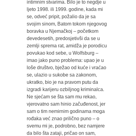
intimnim stvarima. Bilo je to negdje u
ljeto 1998. ili 1999. godine, kada mi
se, odveć pripit, požalio da je sa
svojim sinom, Batom tokom njegovog
boravka u Njemačkoj – početkom
devedesetih, predosjetivši da se u
zemlji sprema rat, amidža je porodicu
povukao kod sebe, u Wolfsburg –
imao jako puno problema: upao je u
loše društvo, bježao od kuće i vraćao
se, ulazio u sukobe sa zakonom,
ukratko, bio je na pravom putu da
izgradi karijeru ozbiljnog kriminalca.
Ne sjećam se šta sam mu rekao,
vjerovatno sam hinio začuđenost, jer
sam o tim nemirnim godinama moga
rođaka već znao prilično puno – o
svemu mi je, podrobno, bez namjere
da bilo šta zataji, pričao on sam,