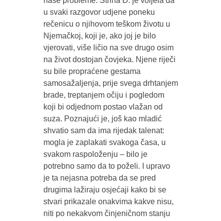
naše probleme. Strina Đ. je voljela da
u svaki razgovor udjene poneku
rečenicu o njihovom teškom životu u
Njemačkoj, koji je, ako joj je bilo
vjerovati, više ličio na sve drugo osim
na život dostojan čovjeka. Njene riječi
su bile propraćene gestama
samosažaljenja, prije svega drhtanjem
brade, treptanjem očiju i pogledom
koji bi odjednom postao vlažan od
suza. Poznajući je, još kao mladić
shvatio sam da ima rijedak talenat:
mogla je zaplakati svakoga časa, u
svakom raspoloženju – bilo je
potrebno samo da to poželi. I upravo
je ta nejasna potreba da se pred
drugima lažiraju osjećaji kako bi se
stvari prikazale onakvima kakve nisu,
niti po nekakvom činjeničnom stanju