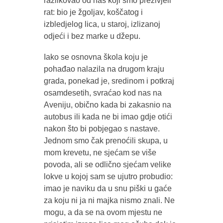
razlikovao od nas koji smo preživjeli
rat: bio je žgoljav, koščatog i
izbledjelog lica, u staroj, izlizanoj
odjeći i bez marke u džepu.
Iako se osnovna škola koju je
pohađao nalazila na drugom kraju
grada, ponekad je, sredinom i potkraj
osamdesetih, svraćao kod nas na
Aveniju, obično kada bi zakasnio na
autobus ili kada ne bi imao gdje otići
nakon što bi pobjegao s nastave.
Jednom smo čak prenoćili skupa, u
mom krevetu, ne sjećam se više
povoda, ali se odlično sjećam velike
lokve u kojoj sam se ujutro probudio:
imao je naviku da u snu piški u gaće
za koju ni ja ni majka nismo znali. Ne
mogu, a da se na ovom mjestu ne