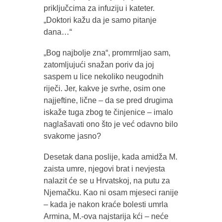
priključcima za infuziju i kateter.
„Doktori kažu da je samo pitanje
dana…“
„Bog najbolje zna“, promrmljao sam,
zatomljujući snažan poriv da joj
saspem u lice nekoliko neugodnih
riječi. Jer, kakve je svrhe, osim one
najjeftine, lične – da se pred drugima
iskaže tuga zbog te činjenice – imalo
naglašavati ono što je već odavno bilo
svakome jasno?
Desetak dana poslije, kada amidža M.
zaista umre, njegovi brat i nevjesta
nalazit će se u Hrvatskoj, na putu za
Njemačku. Kao ni osam mjeseci ranije
– kada je nakon kraće bolesti umrla
Armina, M.-ova najstarija kći – neće