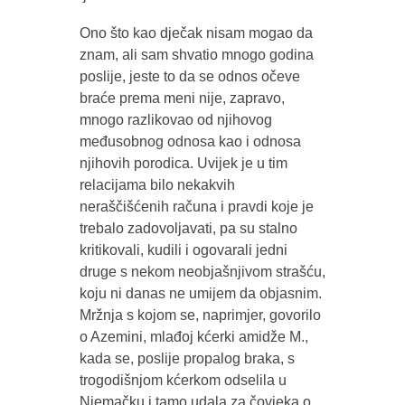
Ono što kao dječak nisam mogao da
znam, ali sam shvatio mnogo godina
poslije, jeste to da se odnos očeve
braće prema meni nije, zapravo,
mnogo razlikovao od njihovog
međusobnog odnosa kao i odnosa
njihovih porodica. Uvijek je u tim
relacijama bilo nekakvih
neraščišćenih računa i pravdi koje je
trebalo zadovoljavati, pa su stalno
kritikovali, kudili i ogovarali jedni
druge s nekom neobjašnjivom strašću,
koju ni danas ne umijem da objasnim.
Mržnja s kojom se, naprimjer, govorilo
o Azemini, mlađoj kćerki amidže M.,
kada se, poslije propalog braka, s
trogodišnjom kćerkom odselila u
Njemačku i tamo udala za čovjeka o