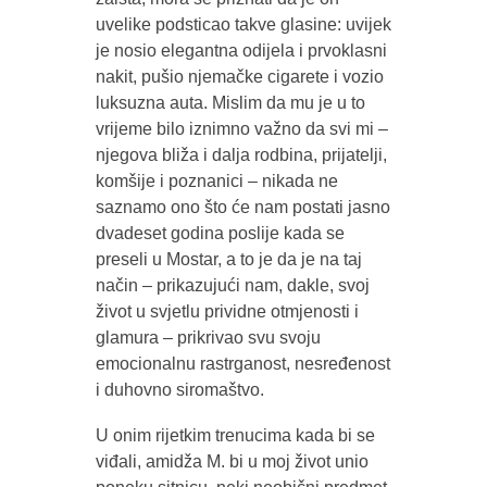
uvelike podsticao takve glasine: uvijek
je nosio elegantna odijela i prvoklasni
nakit, pušio njemačke cigarete i vozio
luksuzna auta. Mislim da mu je u to
vrijeme bilo iznimno važno da svi mi –
njegova bliža i dalja rodbina, prijatelji,
komšije i poznanici – nikada ne
saznamo ono što će nam postati jasno
dvadeset godina poslije kada se
preseli u Mostar, a to je da je na taj
način – prikazujući nam, dakle, svoj
život u svjetlu prividne otmjenosti i
glamura – prikrivao svu svoju
emocionalnu rastrganost, nesređenost
i duhovno siromaštvo.
U onim rijetkim trenucima kada bi se
viđali, amidža M. bi u moj život unio