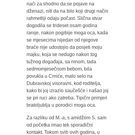
naći za shodno da se pojave na
dženazi, niti da na bilo koji drugi način
rahmetliji odaju počast. Slična stvar
dogodila se trideset osam godina
ranije, nakon pogibije moga oca, kada
se mjesecima nijedan od njegove
braće nije udostojio da posjeti moju
majku, koja se nedugo nakon tog
tužnog događaja, sa mnom, tada
sedmomjesečnom bebom, bila
povukla u Crniće, malo selo na
Dubravskoj visoravni, kod roditelja,
kako bi joj izrazio saučešće i našao joj
se pri ruci ako zatreba. Tipični primjeri
bratoljublja u porodici moga oca.
Za razliku od M.-a, s amidžom S. sam
od početka imao tek sporadični
kontakt. Tokom svih ovih godina, u