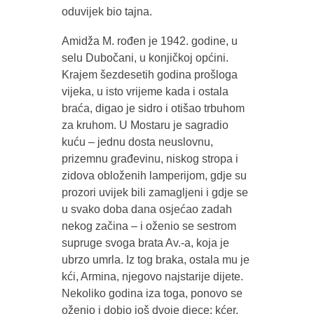
oduvijek bio tajna.
Amidža M. rođen je 1942. godine, u
selu Dubočani, u konjičkoj općini.
Krajem šezdesetih godina prošloga
vijeka, u isto vrijeme kada i ostala
braća, digao je sidro i otišao trbuhom
za kruhom. U Mostaru je sagradio
kuću – jednu dosta neuslovnu,
prizemnu građevinu, niskog stropa i
zidova obloženih lamperijom, gdje su
prozori uvijek bili zamagljeni i gdje se
u svako doba dana osjećao zadah
nekog začina – i oženio se sestrom
supruge svoga brata Av.-a, koja je
ubrzo umrla. Iz tog braka, ostala mu je
kći, Armina, njegovo najstarije dijete.
Nekoliko godina iza toga, ponovo se
oženio i dobio još dvoje djece: kćer,