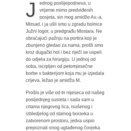
J
ednog poslijepodneva, u
vrijeme mimo predviđenih
posjeta, sin mog amidže Av.-a,
Mirsad, i ja ušli smo u zgradu bolnice
Južni logor, u predgrađu Mostara. Ne
obraćajući pažnju na portira koji je
zbunjeno gledao za nama, prošli smo
kroz dugački hol i bez riječi se uspeli
do odjela za hirurgiju. U jednoj od
soba, iscrpljen od petomjesečne
borbe s bakterijom koja mu je izjedala
crijeva, ležao je amidža M.
Prošlo je više od tri mjeseca od našeg
posljednjeg susreta i sada sam u
crtama njegovog lica, isušenog i
izbledjelog od stalnog boravka u
zatvorenom prostoru, jedva uspio
prepoznati onog uglađenog čovjeka