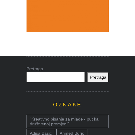
Pretraga
Pretraga
OZNAKE
"Kreativno pisanje za mlade - put ka
društvenoj promjeni"
Adisa Bašić
Ahmed Burić