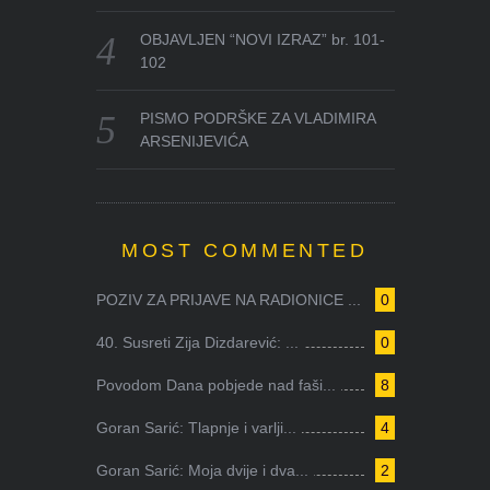
OBJAVLJEN “NOVI IZRAZ” br. 101-
102
PISMO PODRŠKE ZA VLADIMIRA
ARSENIJEVIĆA
MOST COMMENTED
POZIV ZA PRIJAVE NA RADIONICE ...
0
40. Susreti Zija Dizdarević: ...
0
Povodom Dana pobjede nad faši...
8
Goran Sarić: Tlapnje i varlji...
4
Goran Sarić: Moja dvije i dva...
2