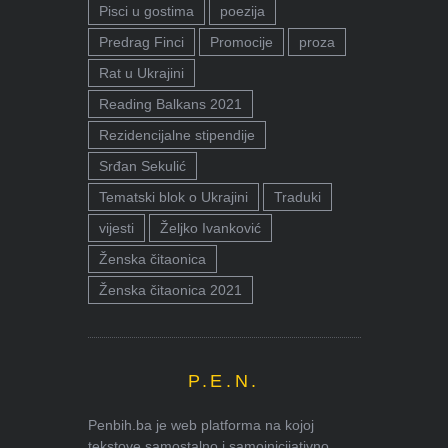
Pisci u gostima
poezija
Predrag Finci
Promocije
proza
Rat u Ukrajini
Reading Balkans 2021
Rezidencijalne stipendije
Srđan Sekulić
Tematski blok o Ukrajini
Traduki
vijesti
Željko Ivanković
Ženska čitaonica
Ženska čitaonica 2021
P.E.N.
Penbih.ba je web platforma na kojoj
tekstove samostalno i samoinicijativno