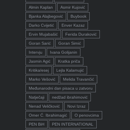
Almin Kaplan
Asmir Kujović
Bjanka Alajbegović
Buybook
Darko Cvijetić
Enver Kazaz
Ervin Mujabašić
Ferida Duraković
Goran Sarić
Goran Simić
Intervju
Ivana Golijanin
Jasmin Agić
Kratka priča
Kritika/esej
Lejla Kalamujić
Marko Vešović
Melida Travančić
Međunarodni dan pisaca u zatvoru
Natječaji
nedžad ibrahimović
Nenad Veličković
Novi Izraz
Omer Ć. Ibrahimagić
O penovcima
PEN BiH
PEN INTERNATIONAL