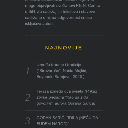
mogu objavljivati svi članovi P.E.N. Centra
u BiH. Za sadržaj tih tekstova i stavove
sadržane u njima odgovornost snose
isključivo autori.
NAJNOVIJE
Između traume i tradicije
(“Stravaruše”, Naida Mujkić,
Buybook, Sarajevo, 2026.)
Terasa između dva svijeta
(Prikaz
zbirke pjesama “Kao da zidu
govorim”, autora Gorana Sarića)
GORAN SARIĆ, “IDILA (NEĆU DA
BUDEM NAROD)”