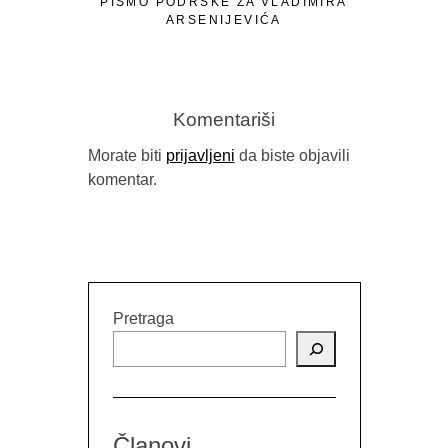
PISMO PODRŠKE ZA VLADIMIRA
ARSENIJEVIĆA
Komentariši
Morate biti
prijavljeni
da biste objavili
komentar.
RELEA
PUBLIC 
Pretraga
Članovi