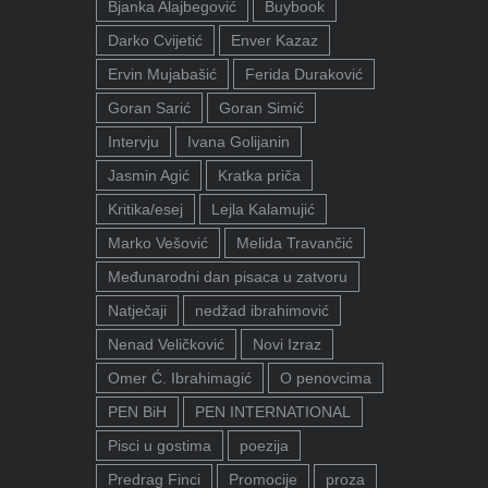
Bjanka Alajbegović
Buybook
Darko Cvijetić
Enver Kazaz
Ervin Mujabašić
Ferida Duraković
Goran Sarić
Goran Simić
Intervju
Ivana Golijanin
Jasmin Agić
Kratka priča
Kritika/esej
Lejla Kalamujić
Marko Vešović
Melida Travančić
Međunarodni dan pisaca u zatvoru
Natječaji
nedžad ibrahimović
Nenad Veličković
Novi Izraz
Omer Ć. Ibrahimagić
O penovcima
PEN BiH
PEN INTERNATIONAL
Pisci u gostima
poezija
Predrag Finci
Promocije
proza