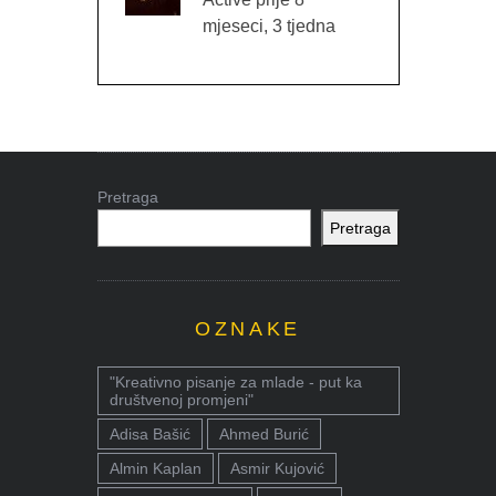
mjeseci, 3 tjedna
Pretraga
Pretraga
OZNAKE
"Kreativno pisanje za mlade - put ka
društvenoj promjeni"
Adisa Bašić
Ahmed Burić
Almin Kaplan
Asmir Kujović