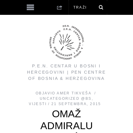
P.E.N. CENTAR U BOSNI I
HERCEGOVINI | PEN CENTRE
OF BOSNIA & HERZEGOVINA
OBJAVIO
AMER TIKVEŠA
UNCATEGORIZED @BS
,
VIJESTI
21 SEPTEMBRA, 2015
OMAŽ
ADMIRALU