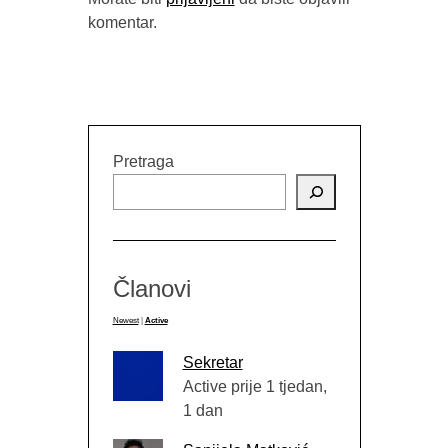
komentar.
RELEA
PUBLIC 
Pretraga
Članovi
Newest
|
Active
Sekretar
Active prije 1 tjedan,
1 dan