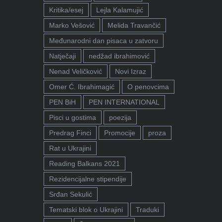
Kritika/esej
Lejla Kalamujić
Marko Vešović
Melida Travančić
Međunarodni dan pisaca u zatvoru
Natječaji
nedžad ibrahimović
Nenad Veličković
Novi Izraz
Omer Ć. Ibrahimagić
O penovcima
PEN BiH
PEN INTERNATIONAL
Pisci u gostima
poezija
Predrag Finci
Promocije
proza
Rat u Ukrajini
Reading Balkans 2021
Rezidencijalne stipendije
Srđan Sekulić
Tematski blok o Ukrajini
Traduki