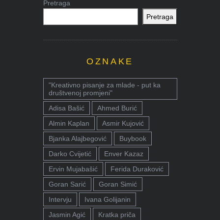
Pretraga
Pretraga
OZNAKE
"Kreativno pisanje za mlade - put ka
društvenoj promjeni"
Adisa Bašić
Ahmed Burić
Almin Kaplan
Asmir Kujović
Bjanka Alajbegović
Buybook
Darko Cvijetić
Enver Kazaz
Ervin Mujabašić
Ferida Duraković
Goran Sarić
Goran Simić
Intervju
Ivana Golijanin
Jasmin Agić
Kratka priča