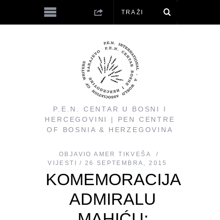
P.E.N. CENTAR U BOSNI I
HERCEGOVINI | PEN CENTRE
OF BOSNIA & HERZEGOVINA
OBJAVIO
AMER TIKVEŠA
VIJESTI
26 SEPTEMBRA, 2015
KOMEMORACIJA
ADMIRALU
MAHIĆU: