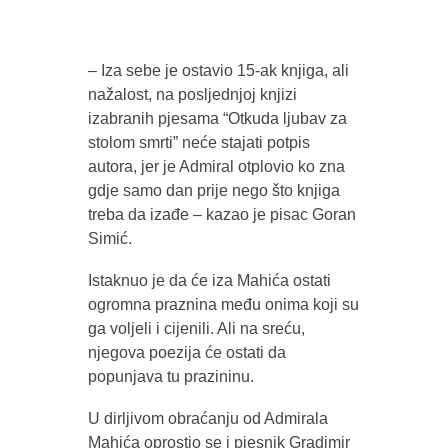
– Iza sebe je ostavio 15-ak knjiga, ali
nažalost, na posljednjoj knjizi
izabranih pjesama “Otkuda ljubav za
stolom smrti” neće stajati potpis
autora, jer je Admiral otplovio ko zna
gdje samo dan prije nego što knjiga
treba da izađe – kazao je pisac Goran
Simić.
Istaknuo je da će iza Mahića ostati
ogromna praznina među onima koji su
ga voljeli i cijenili. Ali na sreću,
njegova poezija će ostati da
popunjava tu prazininu.
U dirljivom obraćanju od Admirala
Mahića oprostio se i pjesnik Gradimir