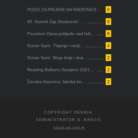
POZIV ZA PRIJAVE NA RADIONICE ...
0
40. Susreti Zija Dizdarević: ...
0
Povodom Dana pobjede nad faši...
8
Goran Sarić: Tlapnje i varlji...
4
Goran Sarić: Moja dvije i dva...
2
Reading Balkans Sarajevo 2021:...
2
Ženska čitaonica: fabrika kn...
2
COPYRIGHT PENBIH.
ADMINISTRATOR D. KRNJIĆ
NAZAD NA VRH