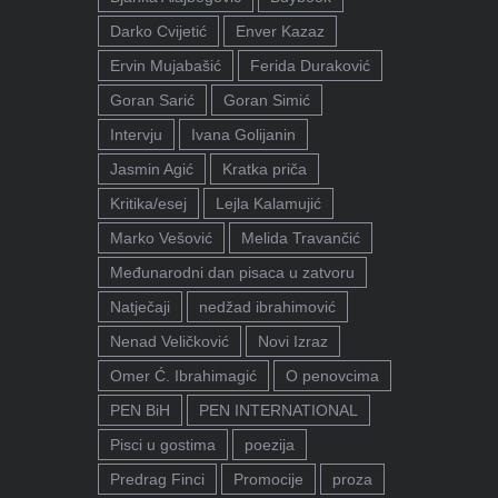
Darko Cvijetić
Enver Kazaz
Ervin Mujabašić
Ferida Duraković
Goran Sarić
Goran Simić
Intervju
Ivana Golijanin
Jasmin Agić
Kratka priča
Kritika/esej
Lejla Kalamujić
Marko Vešović
Melida Travančić
Međunarodni dan pisaca u zatvoru
Natječaji
nedžad ibrahimović
Nenad Veličković
Novi Izraz
Omer Ć. Ibrahimagić
O penovcima
PEN BiH
PEN INTERNATIONAL
Pisci u gostima
poezija
Predrag Finci
Promocije
proza