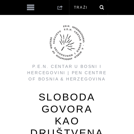
P.E.N. CENTAR U BOSNI I
HERCEGOVINI | PEN CENTRE
OF BOSNIA & HERZEGOVINA
SLOBODA
GOVORA
KAO
DRUŠTVENA