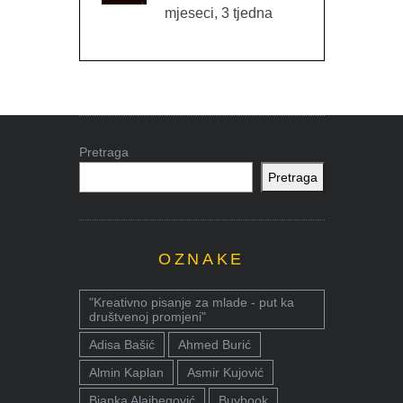
mjeseci, 3 tjedna
Pretraga
Pretraga
OZNAKE
"Kreativno pisanje za mlade - put ka
društvenoj promjeni"
Adisa Bašić
Ahmed Burić
Almin Kaplan
Asmir Kujović
Bjanka Alajbegović
Buybook