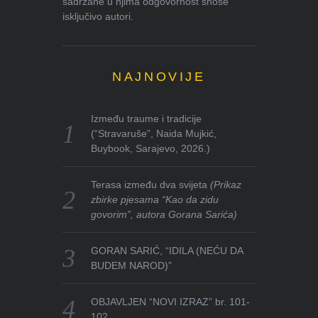
sadržane u njima odgovornost snose
isključivo autori.
NAJNOVIJE
Između traume i tradicije
(“Stravaruše”, Naida Mujkić,
Buybook, Sarajevo, 2026.)
Terasa između dva svijeta
(Prikaz
zbirke pjesama “Kao da zidu
govorim”, autora Gorana Sarića)
GORAN SARIĆ, “IDILA (NEĆU DA
BUDEM NAROD)”
OBJAVLJEN “NOVI IZRAZ” br. 101-
102